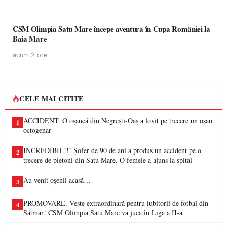
CSM Olimpia Satu Mare începe aventura în Cupa României la
Baia Mare
acum 2 ore
CELE MAI CITITE
ACCIDENT. O oșancă din Negrești-Oaș a lovit pe trecere un oșan
1
octogenar
INCREDIBIL!!! Șofer de 90 de ani a produs un accident pe o
2
trecere de pietoni din Satu Mare. O femeie a ajuns la spital
Au venit oșenii acasă…
3
PROMOVARE. Veste extraordinară pentru iubitorii de fotbal din
4
Sătmar! CSM Olimpia Satu Mare va juca în Liga a II-a