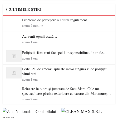
ULTIMELE ȘTIRI
Probleme de percepere a noului regulament
acum 7 minute
Au venit oșenii acasă…
acum 1 ora
Polițiștii sătmăreni fac apel la responsabilitate în trafic…
acum 1 ora
Peste 350 de amenzi aplicate într-o singură zi de polițiștii
sătmăreni
acum 1 ora
Relaxare la o oră și jumătate de Satu Mare. Cele mai
spectaculoase piscine exterioare cu cazare din Maramureș,
ideale pentru o escapadă de vară
acum 2 ore