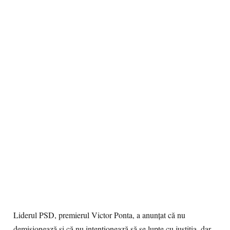
Liderul PSD, premierul Victor Ponta, a anunţat că nu
demisionează şi că nu intenţionează să se lupte cu justiţia, dar