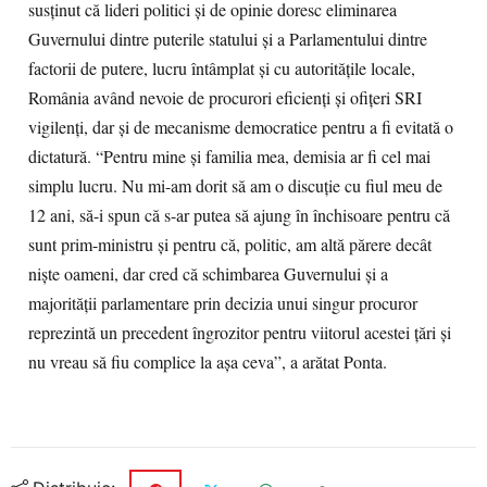
susţinut că lideri politici şi de opinie doresc eliminarea
Guvernului dintre puterile statului şi a Parlamentului dintre
factorii de putere, lucru întâmplat şi cu autorităţile locale,
România având nevoie de procurori eficienţi şi ofiţeri SRI
vigilenţi, dar şi de mecanisme democratice pentru a fi evitată o
dictatură. “Pentru mine şi familia mea, demisia ar fi cel mai
simplu lucru. Nu mi-am dorit să am o discuţie cu fiul meu de
12 ani, să-i spun că s-ar putea să ajung în închisoare pentru că
sunt prim-ministru şi pentru că, politic, am altă părere decât
nişte oameni, dar cred că schimbarea Guvernului şi a
majorităţii parlamentare prin decizia unui singur procuror
reprezintă un precedent îngrozitor pentru viitorul acestei ţări şi
nu vreau să fiu complice la aşa ceva”, a arătat Ponta.