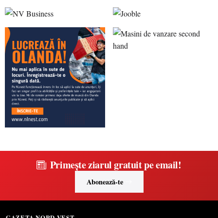
Primește ziarul gratuit pe email!
Abonează-te
GAZETA NORD-VEST