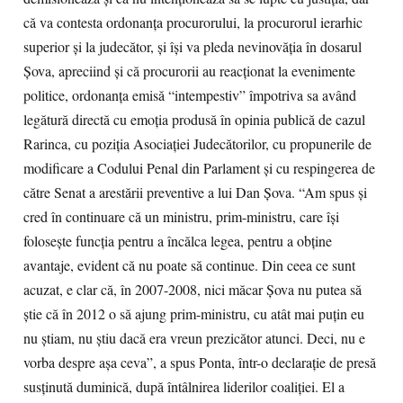
că va contesta ordonanţa procurorului, la procurorul ierarhic
superior şi la judecător, şi îşi va pleda nevinovăţia în dosarul
Şova, apreciind şi că procurorii au reacţionat la evenimente
politice, ordonanţa emisă “intempestiv” împotriva sa având
legătură directă cu emoţia produsă în opinia publică de cazul
Rarinca, cu poziţia Asociaţiei Judecătorilor, cu propunerile de
modificare a Codului Penal din Parlament şi cu respingerea de
către Senat a arestării preventive a lui Dan Şova. “Am spus şi
cred în continuare că un ministru, prim-ministru, care îşi
foloseşte funcţia pentru a încălca legea, pentru a obţine
avantaje, evident că nu poate să continue. Din ceea ce sunt
acuzat, e clar că, în 2007-2008, nici măcar Şova nu putea să
ştie că în 2012 o să ajung prim-ministru, cu atât mai puţin eu
nu ştiam, nu ştiu dacă era vreun prezicător atunci. Deci, nu e
vorba despre aşa ceva”, a spus Ponta, într-o declaraţie de presă
susţinută duminică, după întâlnirea liderilor coaliţiei. El a