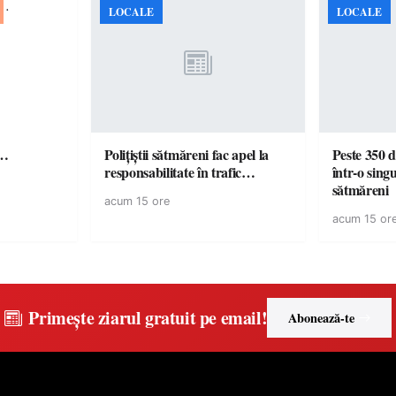
LOCALE
LOCALE
ă…
Polițiștii sătmăreni fac apel la
Peste 350 d
responsabilitate în trafic…
într-o singu
sătmăreni
acum 15 ore
acum 15 or
Primește ziarul gratuit pe email!
Abonează-te