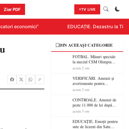
Ziar PDF
TV LIVE
atori economici”
EDUCAȚIE. Dezastru la Titlura
ru
DIN ACEEAȘI CATEGORIE
FOTBAL. Măsuri speciale
la meciul CSM Olimpia
Satu Mare – CSM Reșița!
acum 2 ore
Jandarmii vin cu
avertismente clare pentru
VERIFICĂRI. Amenzi și
suporteri
avertismente pentru
crescătorii de animale din
acum 2 ore
Satu Mare! DSVSA anunță
controale în toate
CONTROALE. Amenzi de
gospodăriile și face apel la
peste 11.000 de lei după
respectarea legii
controalele DSVSA Satu
acum 3 ore
Mare! O covrigărie și o
cantină, sancționate pentru
EDUCAȚIE. Emoții pentru
nereguli
sute de liceeni din Satu