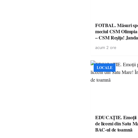
FOTBAL. Măsuri spec
meciul CSM Olimpia
– CSM Reșița! Jandar
avertismente clare pe
acum 2 ore
suporteri
LOCALE
EDUCAȚIE. Emoții p
de liceeni din Satu M
BAC-ul de toamnă