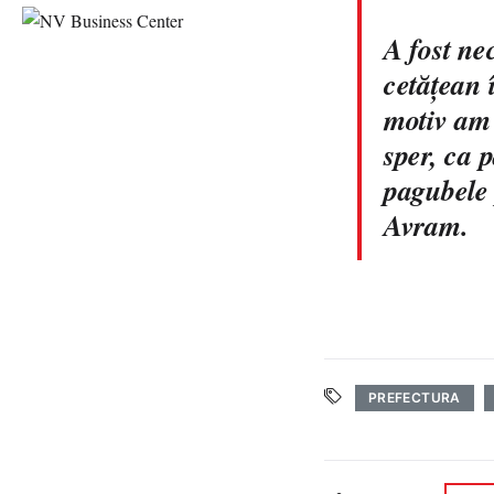
A fost ne
cetăţean 
motiv am 
sper, ca 
pagubele 
Avram.
PREFECTURA