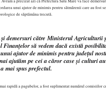
 Avram a precizat azi că Prefectura Satu Mare va face demersur
rdarea unui ajutor de minimis pentru sătmărenii care au fost se
rologice de săptămâna trecută.
şi demersuri către Ministerul Agriculturii ş
l Finanţelor să vedem dacă există posibilit
 unui ajutor de minimis pentru judeţul nostr
 mai ajutăm pe cei a căror case şi culturi au
 a mai spus prefectul.
mai rapidă a pagubelor, a fost suplimentat numărul comisiilor cr