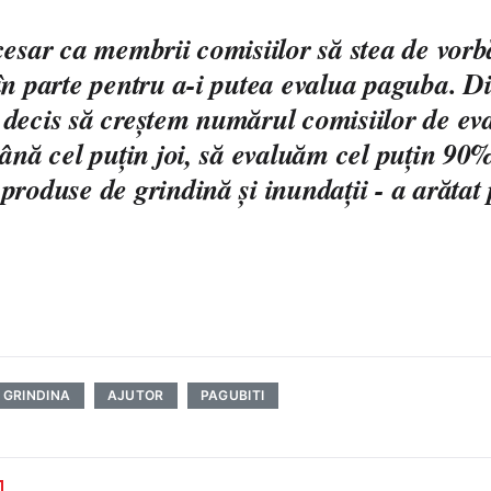
cesar ca membrii comisiilor să stea de vorb
în parte pentru a-i putea evalua paguba. Di
decis să creştem numărul comisiilor de eva
până cel puţin joi, să evaluăm cel puţin 90
produse de grindină şi inundaţii - a arătat 
GRINDINA
AJUTOR
PAGUBITI