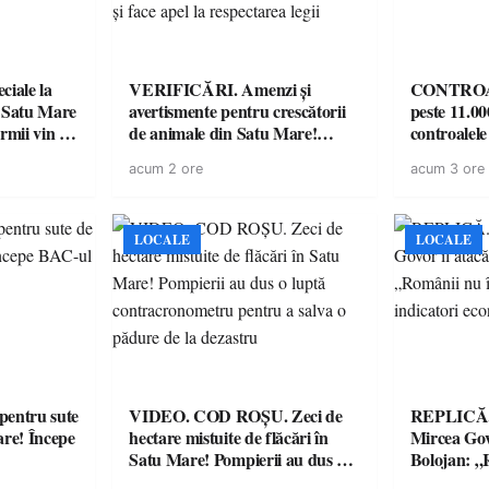
iale la
VERIFICĂRI. Amenzi și
CONTROAL
 Satu Mare
avertismente pentru crescătorii
peste 11.00
mii vin cu
de animale din Satu Mare!
controale
ntru
DSVSA anunță controale în
O covrigări
acum 2 ore
acum 3 ore
toate gospodăriile și face apel la
sancționate
respectarea legii
LOCALE
LOCALE
entru sute
VIDEO. COD ROȘU. Zeci de
REPLICĂ.
are! Începe
hectare mistuite de flăcări în
Mircea Govo
Satu Mare! Pompierii au dus o
Bolojan: „R
luptă contracronometru pentru
facturile cu