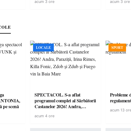
acum 3 ore
acum 3 ore
a salva o pădure de la dezastru
economici”
COLE
LOCALE
SPORT
ga
SPECTACOL. S-a aflat
Probleme d
! ANTONIA,
programul complet al Sărbătorii
regulamen
 pe scenă
Castanelor 2026! Andra,
acum 13 or
Paraziții, Irina Rimes, Killa
acum 4 ore
Fonic, Zdob și Zdub și Fuego
vin la Baia Mare