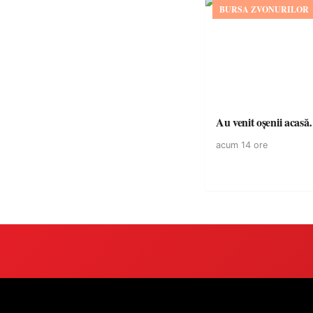
BURSA ZVONURILOR
Au venit oșenii acas
acum 14 ore