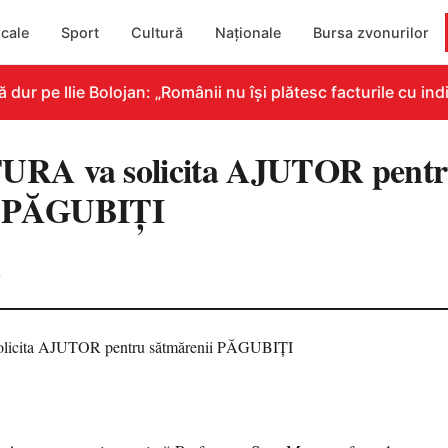
cale
Sport
Cultură
Naționale
Bursa zvonurilor
 pe Ilie Bolojan: „Românii nu își plătesc facturile cu indic
RA va solicita AJUTOR pent
i PĂGUBIŢI
0