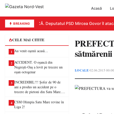
Acasă
Lo
REPLICĂ. Deputatul PSD Mircea Govor îl atacă dur
BREAKING
PREFECTU
CELE MAI CITITE
sătmăreni
Au venit oșenii acasă…
1
ACCIDENT. O oșancă din
2
Negrești-Oaș a lovit pe trecere un
LOCALE
02.06.2015 00:0
•
oșan octogenar
INCREDIBIL!!! Șofer de 90 de
3
ani a produs un accident pe o
trecere de pietoni din Satu Mare. O
femeie a ajuns la spital
CSM Olimpia Satu Mare revine în
4
Liga 2!