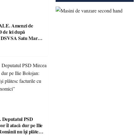
E. Amenzi de
0 de lei după
le DSVSA Satu Mare!
e și o cantină,
 pentru nereguli
 Deputatul PSD
r îl atacă dur pe Ilie
omânii nu își plătesc
 indicatori