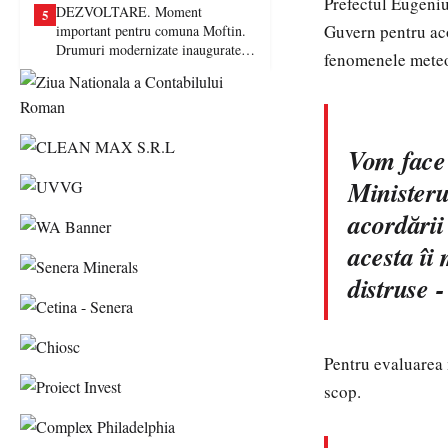
Prefectul Eugeniu
DEZVOLTARE. Moment
5
Guvern pentru aco
important pentru comuna Moftin.
Drumuri modernizate inaugurate în
fenomenele meteo
prezența autorităților județene
Vom face 
Ministeru
acordării
acesta îi
distruse -
Pentru evaluarea 
scop.