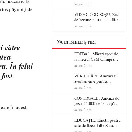
ile necesare la
Mare! Începe BAC-ul de
acum 3 ore
toamnă
rios păgubiţi de
VIDEO. COD ROȘU. Zeci
de hectare mistuite de flăcări
în Satu Mare! Pompierii au
acum 3 ore
dus o luptă
contracronometru pentru a
salva o pădure de la dezastru
ULTIMELE ȘTIRI
i către
FOTBAL. Măsuri speciale
atea
la meciul CSM Olimpia
u. În felul
Satu Mare – CSM Reșița!
acum 2 ore
Jandarmii vin cu
 fost
avertismente clare pentru
VERIFICĂRI. Amenzi și
suporteri
avertismente pentru
crescătorii de animale din
acum 2 ore
Satu Mare! DSVSA anunță
controale în toate
CONTROALE. Amenzi de
gospodăriile și face apel la
peste 11.000 de lei după
eate în acest
respectarea legii
controalele DSVSA Satu
acum 3 ore
Mare! O covrigărie și o
cantină, sancționate pentru
EDUCAȚIE. Emoții pentru
nereguli
sute de liceeni din Satu
Mare! Începe BAC-ul de
acum 3 ore