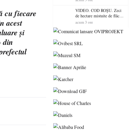
toamnă
VIDEO. COD ROȘU. Zeci
ă cu fiecare
de hectare mistuite de flăcări
n acest
în Satu Mare! Pompierii au
acum 3 ore
dus o luptă
luare şi
contracronometru pentru a
salva o pădure de la dezastru
% din
prefectul