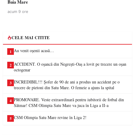
Baia Mare
acum 9 ore
CELE MAI CITITE
Au venit oșenii acasă…
1
ACCIDENT. O oșancă din Negrești-Oaș a lovit pe trecere un oșan
2
octogenar
INCREDIBIL!!! Șofer de 90 de ani a produs un accident pe o
3
trecere de pietoni din Satu Mare. O femeie a ajuns la spital
PROMOVARE. Veste extraordinară pentru iubitorii de fotbal din
4
Sătmar! CSM Olimpia Satu Mare va juca în Liga a II-a
CSM Olimpia Satu Mare revine în Liga 2!
5