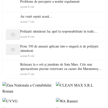
Probleme de percepere a noului regulament
acum 6 ore
Au venit oșenii acasă…
acum 7 ore
Polițiștii sătmăreni fac apel la responsabilitate în trafic…
acum 8 ore
Peste 350 de amenzi aplicate într-o singură zi de polițiștii
sătmăreni
acum 8 ore
Relaxare la o oră și jumătate de Satu Mare. Cele mai
spectaculoase piscine exterioare cu cazare din Maramureș,
ideale pentru o escapadă de vară
acum 9 ore