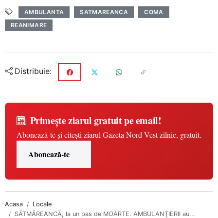
AMBULANTA
SATMAREANCA
COMA
REANIMARE
Distribuie:
Primește ziarul gratuit pe email!
Abonează-te și citești ziarul Gazeta Nord-Vest zilnic, gratuit.
Abonează-te
Acasa
Locale
SĂTMĂREANCĂ, la un pas de MOARTE. AMBULANŢIERII au...