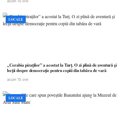
acum 10 ore
LOCALE
„Corabia piraților” a acostat la Turț. O zi plină de aventură și
lecții despre democrație pentru copiii din tabăra de vară
acum 15 ore
LOCALE