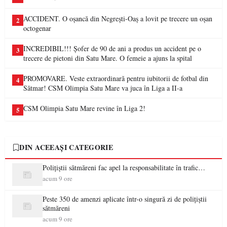
ACCIDENT. O oșancă din Negrești-Oaș a lovit pe trecere un oșan
2
octogenar
INCREDIBIL!!! Șofer de 90 de ani a produs un accident pe o
3
trecere de pietoni din Satu Mare. O femeie a ajuns la spital
PROMOVARE. Veste extraordinară pentru iubitorii de fotbal din
4
Sătmar! CSM Olimpia Satu Mare va juca în Liga a II-a
CSM Olimpia Satu Mare revine în Liga 2!
5
DIN ACEEAȘI CATEGORIE
Polițiștii sătmăreni fac apel la responsabilitate în trafic…
acum 9 ore
Peste 350 de amenzi aplicate într-o singură zi de polițiștii
sătmăreni
acum 9 ore