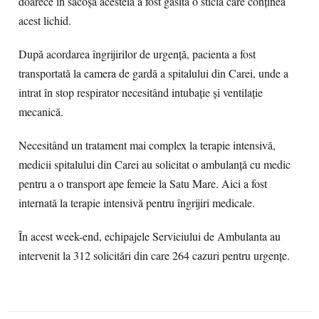
doarece în sacoşa acesteia a fost găsită o sticlă care conţinea
acest lichid.
După acordarea îngrijirilor de urgenţă, pacienta a fost
transportată la camera de gardă a spitalului din Carei, unde a
intrat în stop respirator necesitând intubaţie şi ventilaţie
mecanică.
Necesitând un tratament mai complex la terapie intensivă,
medicii spitalului din Carei au solicitat o ambulanţă cu medic
pentru a o transport ape femeie la Satu Mare. Aici a fost
internată la terapie intensivă pentru îngrijiri medicale.
În acest week-end, echipajele Serviciului de Ambulanta au
intervenit la 312 solicitări din care 264 cazuri pentru urgenţe.