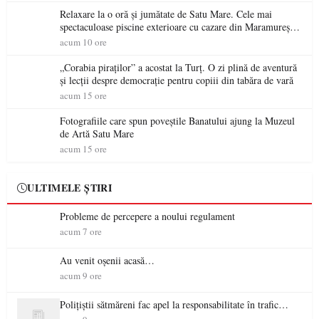
Relaxare la o oră și jumătate de Satu Mare. Cele mai
spectaculoase piscine exterioare cu cazare din Maramureș,
ideale pentru o escapadă de vară
acum 10 ore
„Corabia piraților” a acostat la Turț. O zi plină de aventură
și lecții despre democrație pentru copiii din tabăra de vară
acum 15 ore
Fotografiile care spun poveștile Banatului ajung la Muzeul
de Artă Satu Mare
acum 15 ore
ULTIMELE ȘTIRI
Probleme de percepere a noului regulament
acum 7 ore
Au venit oșenii acasă…
acum 9 ore
Polițiștii sătmăreni fac apel la responsabilitate în trafic…