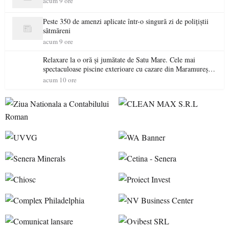
acum 9 ore
Peste 350 de amenzi aplicate într-o singură zi de polițiștii
sătmăreni
acum 9 ore
Relaxare la o oră și jumătate de Satu Mare. Cele mai
spectaculoase piscine exterioare cu cazare din Maramureș,
ideale pentru o escapadă de vară
acum 10 ore