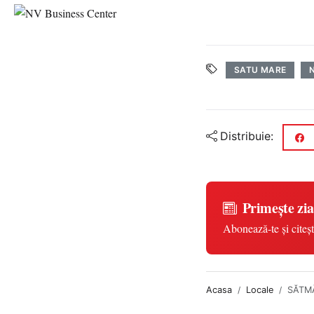
SATU MARE
Distribuie:
Primește zia
Abonează-te și citeșt
Acasa
Locale
SĂTMĂ