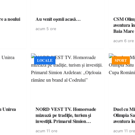
e a noului
Au venit oșenii acasă…
CSM Olimp
aventura în Cupa României la
acum 5 ore
Baia Mare
acum 6 ore
LOCALE
SPORT
u Unirea
NORD VEST TV. Homoroade
Duel cu Mi
mizează pe tradiție, turism și
Olimpia Sa
investiții. Primarul Simion
aventura î
Ardelean: „Oțeloaia rămâne un
Baia Mare
acum 11 ore
acum 11 ore
brand al Codrului”