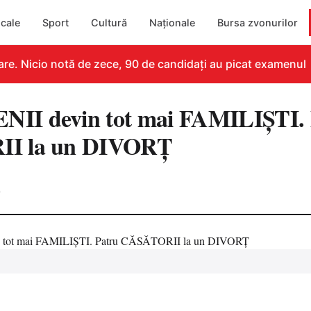
cale
Sport
Cultură
Naționale
Bursa zvonurilor
e. Nicio notă de zece, 90 de candidați au picat examenul
I devin tot mai FAMILIŞTI. 
I la un DIVORŢ
0