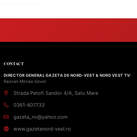
CONTACT
DIRECTOR GENERAL GAZETA DE NORD-VEST & NORD VEST TV:
Razvan Mircea Govor
Strada Petofi Sandor 4/A, Satu Mare
0361-407733
gazeta_nv@yahoo.com
www.gazetanord-vest.ro