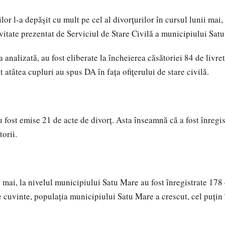
or l-a depăşit cu mult pe cel al divorţurilor în cursul lunii mai, 
ivitate prezentat de Serviciul de Stare Civilă a municipiului Sat
a analizată, au fost eliberate la încheierea căsătoriei 84 de livre
 atâtea cupluri au spus DA în faţa ofiţerului de stare civilă.
u fost emise 21 de acte de divorţ. Asta înseamnă că a fost înregis
torii.
i mai, la nivelul municipiului Satu Mare au fost înregistrate 178 
e cuvinte, populaţia municipiului Satu Mare a crescut, cel puţin 