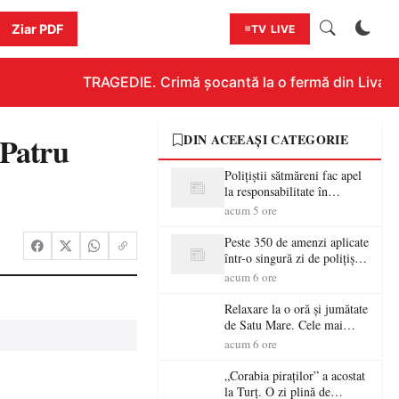
Ziar PDF
TV LIVE
TRAGEDIE. Crimă șocantă la o fermă din Livada!!
Patru
DIN ACEEAȘI CATEGORIE
Polițiștii sătmăreni fac apel
la responsabilitate în
trafic…
acum 5 ore
Peste 350 de amenzi aplicate
într-o singură zi de polițiștii
sătmăreni
acum 6 ore
Relaxare la o oră și jumătate
de Satu Mare. Cele mai
spectaculoase piscine
acum 6 ore
exterioare cu cazare din
Maramureș, ideale pentru o
„Corabia piraților” a acostat
escapadă de vară
la Turț. O zi plină de