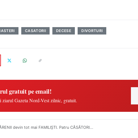
NASTERI
CASATORII
DECESE
DIVORTURI
rul gratuit pe email!
i ziarul Gazeta Nord-Vest zilnic, gratuit.
RENII devin tot mai FAMILIŞTI. Patru CĂSĂTORI...