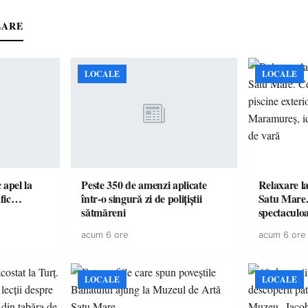
LARE
LOCALE
LOCALE
c apel la
Peste 350 de amenzi aplicate
Relaxare la
te în trafic…
într-o singură zi de polițiștii
Satu Mare.
sătmăreni
spectaculoa
cu cazare di
acum 6 ore
acum 6 ore
pentru o e
LOCALE
LOCALE