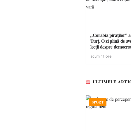
„Corabia piraților” a 
Turț. O zi plină de av
lecții despre democra
copiii din tabăra de 
acum 11 ore
ULTIMELE ARTI
SPORT