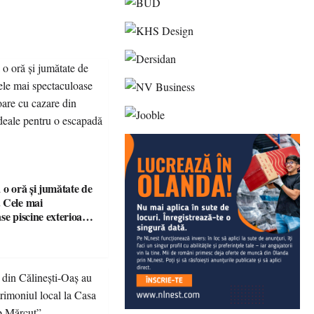
 o oră și jumătate de
 Cele mai
se piscine exterioare
n Maramureș, ideale
scapadă de vară