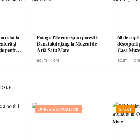
acostat la
Fotografiile care spun poveștile
60 de copii
entură și
Banatului ajung la Muzeul de
descoperit 
ție pentru
Artă Satu Mare
Casa Muze
vară
acum 11 ore
acum 11 ore
COLE
BURSA ZVONURILOR
SPORT