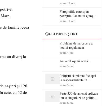
aventură și lecții despre
acum 11 ore
democrație pentru copiii din
potrivit
tabăra de vară
Fotografiile care spun
u Mare.
poveștile Banatului ajung la
Muzeul de Artă Satu Mare
acum 11 ore
te de familie, ceea
ULTIMELE ȘTIRI
Probleme de percepere a
noului regulament
acum 4 ore
trat un divorţ la
Au venit oșenii acasă…
acum 5 ore
Polițiștii sătmăreni fac apel
la responsabilitate în
trafic…
acum 5 ore
de naşteri şi 126
în acte, cu 52 de
Peste 350 de amenzi aplicate
într-o singură zi de polițiștii
sătmăreni
acum 6 ore