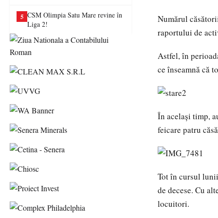
va juca în Liga a II-a
CSM Olimpia Satu Mare revine în
5
Numărul căsătoriil
Liga 2!
raportului de act
Astfel, în perioad
ce înseamnă că tot
În acelaşi timp, a
feicare patru căsă
Tot în cursul luni
de decese. Cu alt
locuitori.