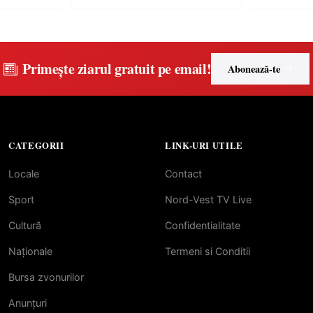
Primește ziarul gratuit pe email!
Abonează-te
CATEGORII
LINK-URI UTILE
Locale
Contact
Sport
Nord-Vest TV Live
Cultură
Confidentialitate
Naționale
Termeni si Conditii
Bursa zvonurilor
Anunțuri