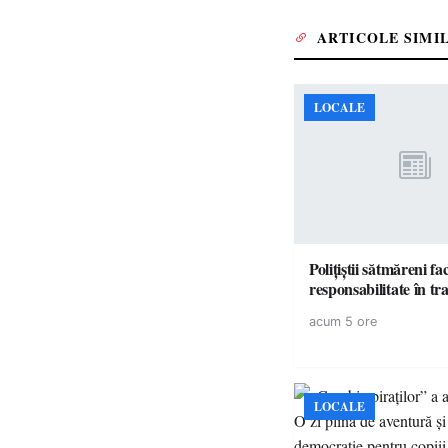
ARTICOLE SIMI
LOCALE
Polițiștii sătmăreni fa
responsabilita
acum 5 ore
LOCALE