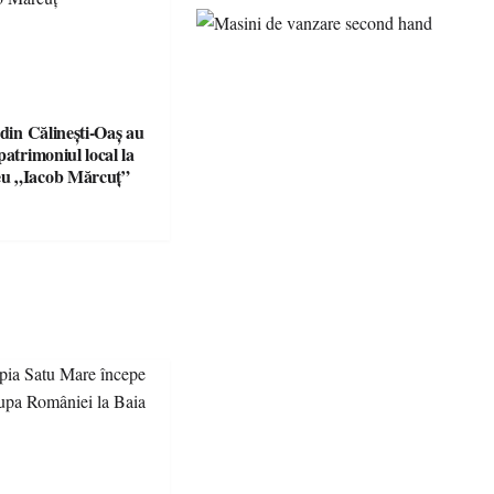
 din Călinești-Oaș au
patrimoniul local la
u „Iacob Mărcuț”