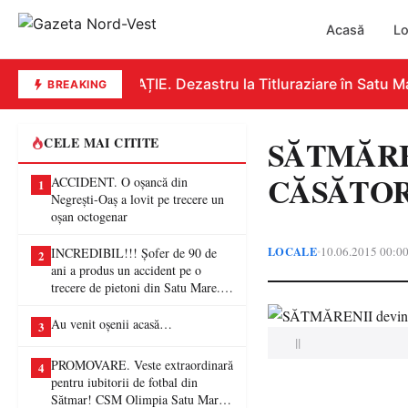
Acasă
Lo
EDUCAȚIE. Dezastru la Titluraziare în Satu Mar
BREAKING
SĂTMĂRENI
CELE MAI CITITE
CĂSĂTORI
ACCIDENT. O oșancă din
1
Negrești-Oaș a lovit pe trecere un
oșan octogenar
LOCALE
10.06.2015 00:0
•
INCREDIBIL!!! Șofer de 90 de
2
ani a produs un accident pe o
trecere de pietoni din Satu Mare. O
femeie a ajuns la spital
Au venit oșenii acasă…
3
||
PROMOVARE. Veste extraordinară
4
pentru iubitorii de fotbal din
Sătmar! CSM Olimpia Satu Mare