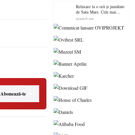
Relaxare la o oră și jumătate
de Satu Mare. Cele mai
spectaculoase piscine
acum 6 ore
exterioare cu cazare din
Maramureș, ideale pentru o
escapadă de vară
Abonează-te