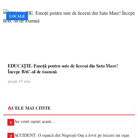
LOCALE
EDUCAȚIE. Emoții pentru sute de liceeni din Satu Mare!
Începe BAC-ul de toamnă
acum 17 ore
CELE MAI CITITE
Au venit oșenii acasă…
1
ACCIDENT. O oșancă din Negrești-Oaș a lovit pe trecere un oșan
2