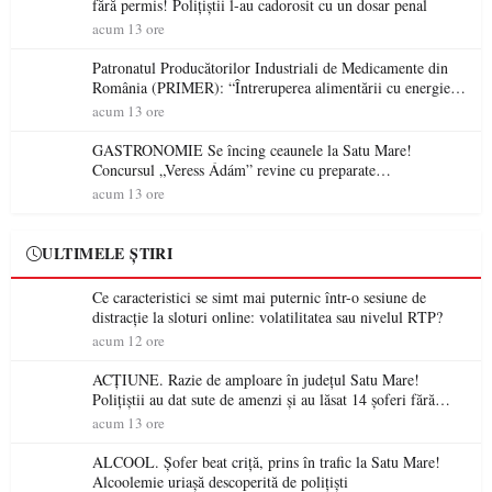
fără permis! Polițiștii l-au cadorosit cu un dosar penal
acum 13 ore
Patronatul Producătorilor Industriali de Medicamente din
România (PRIMER): “Întreruperea alimentării cu energie
electrică a fabricilor de medicamente va pune în pericol
acum 13 ore
accesul pacienților la medicamente esențiale
GASTRONOMIE Se încing ceaunele la Satu Mare!
Concursul „Veress Ádám” revine cu preparate
spectaculoase, premii și un jurat de renume
acum 13 ore
ULTIMELE ȘTIRI
Ce caracteristici se simt mai puternic într-o sesiune de
distracție la sloturi online: volatilitatea sau nivelul RTP?
acum 12 ore
ACȚIUNE. Razie de amploare în județul Satu Mare!
Polițiștii au dat sute de amenzi și au lăsat 14 șoferi fără
permis într-o singură zi
acum 13 ore
ALCOOL. Șofer beat criță, prins în trafic la Satu Mare!
Alcoolemie uriașă descoperită de polițiști