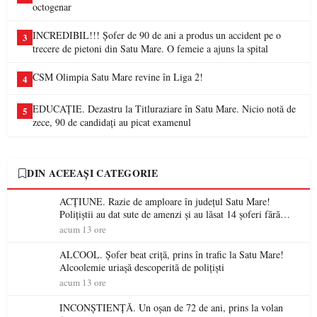
octogenar
INCREDIBIL!!! Șofer de 90 de ani a produs un accident pe o
3
trecere de pietoni din Satu Mare. O femeie a ajuns la spital
CSM Olimpia Satu Mare revine în Liga 2!
4
EDUCAȚIE. Dezastru la Titluraziare în Satu Mare. Nicio notă de
5
zece, 90 de candidați au picat examenul
DIN ACEEAȘI CATEGORIE
ACȚIUNE. Razie de amploare în județul Satu Mare!
Polițiștii au dat sute de amenzi și au lăsat 14 șoferi fără
permis într-o singură zi
acum 13 ore
ALCOOL. Șofer beat criță, prins în trafic la Satu Mare!
Alcoolemie uriașă descoperită de polițiști
acum 13 ore
INCONȘTIENȚĂ. Un oșan de 72 de ani, prins la volan