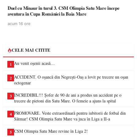
Duel cu Minaur în turul 3. CSM Olimpia Satu Mare începe
aventura în Cupa României la Baia Mare
acum 16 ore
CELE MAI CITITE
Au venit oșenii acasă…
1
ACCIDENT. O oșancă din Negrești-Oaș a lovit pe trecere un oșan
2
octogenar
INCREDIBIL!!! Șofer de 90 de ani a produs un accident pe o
3
trecere de pietoni din Satu Mare. O femeie a ajuns la spital
PROMOVARE. Veste extraordinară pentru iubitorii de fotbal din
4
Sătmar! CSM Olimpia Satu Mare va juca în Liga a II-a
CSM Olimpia Satu Mare revine în Liga 2!
5