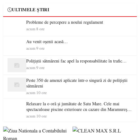
ULTIMELE ȘTIRI
Probleme de percepere a noului regulament
acum 8 ore
Au venit oșenii acasă…
acum 9 ore
Polițiștii sătmăreni fac apel la responsabilitate în trafic…
acum 9 ore
Peste 350 de amenzi aplicate într-o singură zi de polițiștii
sătmăreni
acum 10 ore
Relaxare la o oră și jumătate de Satu Mare. Cele mai
spectaculoase piscine exterioare cu cazare din Maramureș,
ideale pentru o escapadă de vară
acum 10 ore