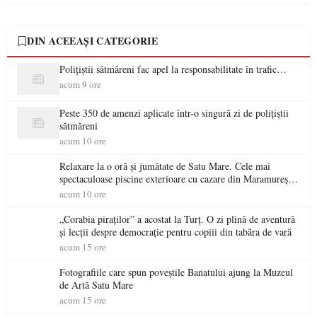
DIN ACEEAȘI CATEGORIE
Polițiștii sătmăreni fac apel la responsabilitate în trafic…
acum 9 ore
Peste 350 de amenzi aplicate într-o singură zi de polițiștii
sătmăreni
acum 10 ore
Relaxare la o oră și jumătate de Satu Mare. Cele mai
spectaculoase piscine exterioare cu cazare din Maramureș,
ideale pentru o escapadă de vară
acum 10 ore
„Corabia piraților” a acostat la Turț. O zi plină de aventură
și lecții despre democrație pentru copiii din tabăra de vară
acum 15 ore
Fotografiile care spun poveștile Banatului ajung la Muzeul
de Artă Satu Mare
acum 15 ore