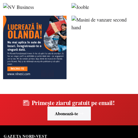
Primește ziarul gratuit pe email!
Abonează-te
GAZETA NORD-VEST