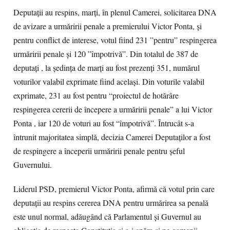
Deputaţii au respins, marţi, în plenul Camerei, solicitarea DNA
de avizare a urmăririi penale a premierului Victor Ponta, şi
pentru conflict de interese, votul fiind 231 ”pentru” respingerea
urmăririi penale şi 120 ”împotrivă”. Din totalul de 387 de
deputaţi , la şedinţa de marţi au fost prezenţi 351, numărul
voturilor valabil exprimate fiind acelaşi. Din voturile valabil
exprimate, 231 au fost pentru “proiectul de hotărâre
respingerea cererii de începere a urmăririi penale” a lui Victor
Ponta , iar 120 de voturi au fost “împotrivă”. Întrucât s-a
întrunit majoritatea simplă, decizia Camerei Deputaţilor a fost
de respingere a începerii urmăririi penale pentru şeful
Guvernului.
Liderul PSD, premierul Victor Ponta, afirmă că votul prin care
deputaţii au respins cererea DNA pentru urmărirea sa penală
este unul normal, adăugând că Parlamentul şi Guvernul au