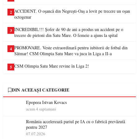
ACCIDENT. O oșancă din Negrești-Oaș a lovit pe trecere un oșan
2
octogenar
INCREDIBIL!!! Șofer de 90 de ani a produs un accident pe o
3
trecere de pietoni din Satu Mare. O femeie a ajuns la spital
PROMOVARE. Veste extraordinară pentru iubitorii de fotbal din
4
Sătmar! CSM Olimpia Satu Mare va juca în Liga a II-a
CSM Olimpia Satu Mare revine în Liga 2!
5
DIN ACEEAȘI CATEGORIE
Epopeea Istvan Kovacs
acum 4 saptamani
România accelerează pariul pe IA cu o fabrică prevăzută
pentru 2027
07.07.2026