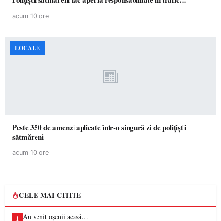
Polițiștii sătmăreni fac apel la responsabilitate în trafic…
acum 10 ore
LOCALE
Peste 350 de amenzi aplicate într-o singură zi de polițiștii
sătmăreni
acum 10 ore
CELE MAI CITITE
Au venit oșenii acasă…
1