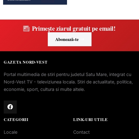
Primește ziarul gratuit pe email!
Abonează-te
GAZETA NORD-VEST
Portal multimedia de stiri pentru judetul Satu Mare, integrat cu
Nord-Vest TV - televiziunea locala. Stiri de actualitate, politica,
economie, sport, cultura si multe altele.
CATEGORII
LINK-URI UTILE
Locale
Contact