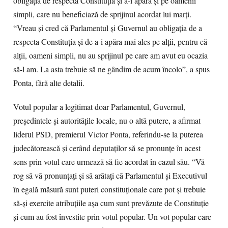
obligaţia de respecta Constituţia şi a-i apăra şi pe oamenii
simpli, care nu beneficiază de sprijinul acordat lui marţi.
“Vreau şi cred că Parlamentul şi Guvernul au obligaţia de a
respecta Constituţia şi de a-i apăra mai ales pe alţii, pentru că
alţii, oameni simpli, nu au sprijinul pe care am avut eu ocazia
să-l am. La asta trebuie să ne gândim de acum încolo”, a spus
Ponta, fără alte detalii.
Votul popular a legitimat doar Parlamentul, Guvernul,
preşedintele şi autorităţile locale, nu o altă putere, a afirmat
liderul PSD, premierul Victor Ponta, referindu-se la puterea
judecătorească şi cerând deputaţilor să se pronunţe în acest
sens prin votul care urmează să fie acordat în cazul său. “Vă
rog să vă pronunţaţi şi să arătaţi că Parlamentul şi Executivul
în egală măsură sunt puteri constituţionale care pot şi trebuie
să-şi exercite atribuţiile aşa cum sunt prevăzute de Constituţie
şi cum au fost învestite prin votul popular. Un vot popular care