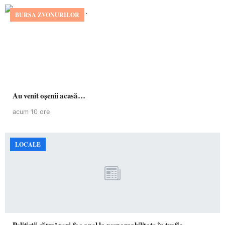
BURSA ZVONURILOR
Au venit oșenii acasă…
acum 10 ore
LOCALE