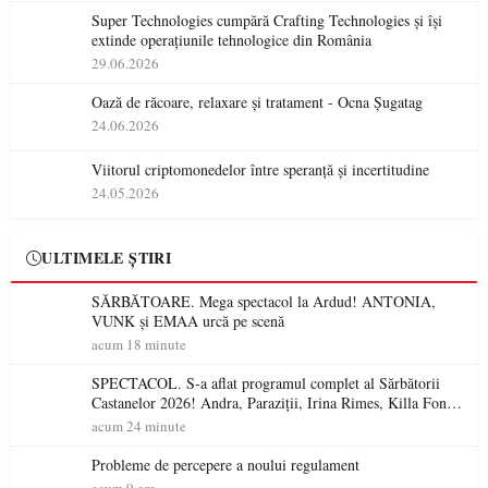
Super Technologies cumpără Crafting Technologies și își
extinde operațiunile tehnologice din România
29.06.2026
Oază de răcoare, relaxare și tratament - Ocna Șugatag
24.06.2026
Viitorul criptomonedelor între speranță și incertitudine
24.05.2026
ULTIMELE ȘTIRI
SĂRBĂTOARE. Mega spectacol la Ardud! ANTONIA,
VUNK și EMAA urcă pe scenă
acum 18 minute
SPECTACOL. S-a aflat programul complet al Sărbătorii
Castanelor 2026! Andra, Paraziții, Irina Rimes, Killa Fonic,
Zdob și Zdub și Fuego vin la Baia Mare
acum 24 minute
Probleme de percepere a noului regulament