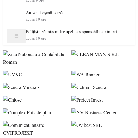
acum 9 ore
Au venit oșenii acasă…
acum 10 ore
Polițiștii sătmăreni fac apel la responsabilitate în trafic…
acum 10 ore