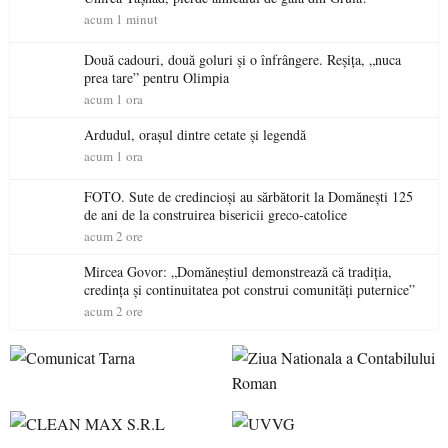
acum 1 minut
Două cadouri, două goluri și o înfrângere. Reșița, „nuca
prea tare” pentru Olimpia
acum 1 ora
Ardudul, orașul dintre cetate și legendă
acum 1 ora
FOTO. Sute de credincioși au sărbătorit la Domănești 125
de ani de la construirea bisericii greco-catolice
acum 2 ore
Mircea Govor: „Domăneștiul demonstrează că tradiția,
credința și continuitatea pot construi comunități puternice”
acum 2 ore