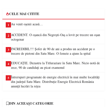
CELE MAI CITITE
Au venit oșenii acasă…
1
ACCIDENT. O oșancă din Negrești-Oaș a lovit pe trecere un oșan
2
octogenar
INCREDIBIL!!! Șofer de 90 de ani a produs un accident pe o
3
trecere de pietoni din Satu Mare. O femeie a ajuns la spital
EDUCAȚIE. Dezastru la Titluraziare în Satu Mare. Nicio notă de
4
zece, 90 de candidați au picat examenul
Întreruperi programate de energie electrică în mai multe localități
5
din județul Satu Mare. Distribuție Energie Electrică România
anunță lucrări la rețea
DIN ACEEAȘI CATEGORIE