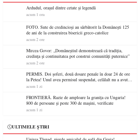
Ardudul, orașul dintre cetate și legendă
acum 1 ora
FOTO. Sute de credincioși au sărbătorit la Domănești 125
de ani de la construirea bisericii greco-catolice
acum 2 ore
Mircea Govor: „Domăneștiul demonstrează că tradiția,
credința și continuitatea pot construi comunități puternice”
acum 2 ore
PERMIS. Doi șoferi, două dosare penale în doar 24 de ore
la Petea! Unul avea permisul suspendat, celălalt nu a avut
niciodată permis
acum 1 zi
FRONTIERĂ. Razie de amploare la granița cu Ungaria!
800 de persoane și peste 300 de mașini, verificate
acum 1 zi
ULTIMELE ȘTIRI
Unirea Tășnad, pierde amicalul de gală din Gruia!