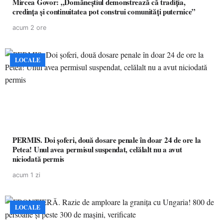
Mircea Govor: „Domăneștiul demonstrează că tradiția,
credința și continuitatea pot construi comunități puternice”
acum 2 ore
LOCALE
PERMIS. Doi șoferi, două dosare penale în doar 24 de ore la
Petea! Unul avea permisul suspendat, celălalt nu a avut
niciodată permis
acum 1 zi
LOCALE