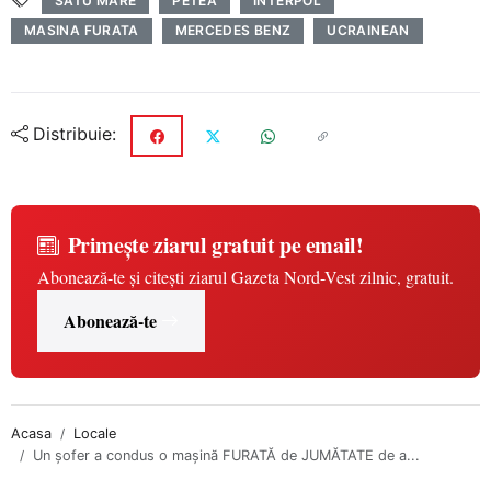
SATU MARE
PETEA
INTERPOL
MASINA FURATA
MERCEDES BENZ
UCRAINEAN
Distribuie:
Primește ziarul gratuit pe email!
Abonează-te și citești ziarul Gazeta Nord-Vest zilnic, gratuit.
Abonează-te
Acasa
Locale
Un şofer a condus o maşină FURATĂ de JUMĂTATE de a...