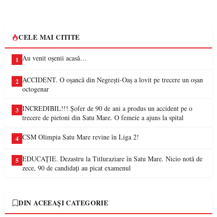
CELE MAI CITITE
Au venit oșenii acasă…
1
ACCIDENT. O oșancă din Negrești-Oaș a lovit pe trecere un oșan
2
octogenar
INCREDIBIL!!! Șofer de 90 de ani a produs un accident pe o
3
trecere de pietoni din Satu Mare. O femeie a ajuns la spital
CSM Olimpia Satu Mare revine în Liga 2!
4
EDUCAȚIE. Dezastru la Titluraziare în Satu Mare. Nicio notă de
5
zece, 90 de candidați au picat examenul
DIN ACEEAȘI CATEGORIE