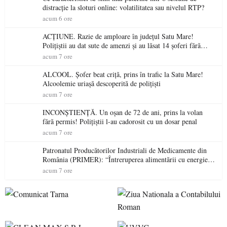
distracție la sloturi online: volatilitatea sau nivelul RTP?
acum 6 ore
ACȚIUNE. Razie de amploare în județul Satu Mare!
Polițiștii au dat sute de amenzi și au lăsat 14 șoferi fără
permis într-o singură zi
acum 7 ore
ALCOOL. Șofer beat criță, prins în trafic la Satu Mare!
Alcoolemie uriașă descoperită de polițiști
acum 7 ore
INCONȘTIENȚĂ. Un oșan de 72 de ani, prins la volan
fără permis! Polițiștii l-au cadorosit cu un dosar penal
acum 7 ore
Patronatul Producătorilor Industriali de Medicamente din
România (PRIMER): “Întreruperea alimentării cu energie
electrică a fabricilor de medicamente va pune în pericol
acum 7 ore
accesul pacienților la medicamente esențiale