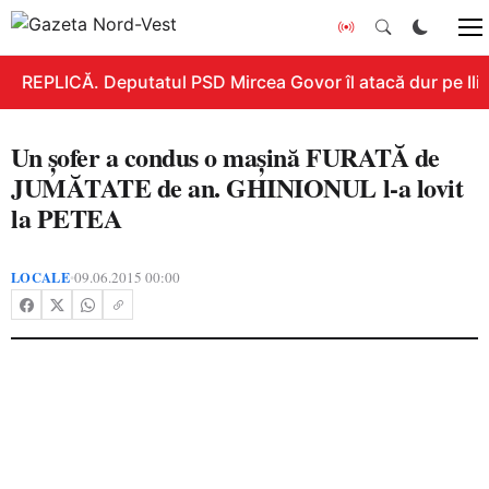
REPLICĂ. Deputatul PSD Mircea Govor îl atacă dur pe Ilie 
Un şofer a condus o maşină FURATĂ de
JUMĂTATE de an. GHINIONUL l-a lovit
la PETEA
LOCALE
09.06.2015 00:00
•