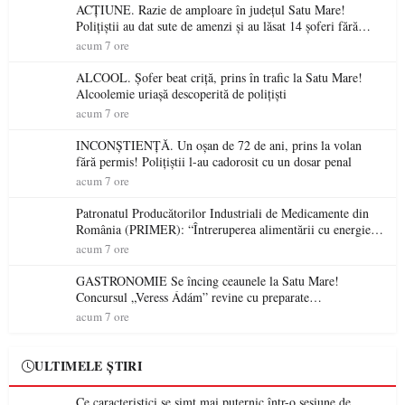
ACȚIUNE. Razie de amploare în județul Satu Mare!
Polițiștii au dat sute de amenzi și au lăsat 14 șoferi fără
permis într-o singură zi
acum 7 ore
ALCOOL. Șofer beat criță, prins în trafic la Satu Mare!
Alcoolemie uriașă descoperită de polițiști
acum 7 ore
INCONȘTIENȚĂ. Un oșan de 72 de ani, prins la volan
fără permis! Polițiștii l-au cadorosit cu un dosar penal
acum 7 ore
Patronatul Producătorilor Industriali de Medicamente din
România (PRIMER): “Întreruperea alimentării cu energie
electrică a fabricilor de medicamente va pune în pericol
acum 7 ore
accesul pacienților la medicamente esențiale
GASTRONOMIE Se încing ceaunele la Satu Mare!
Concursul „Veress Ádám” revine cu preparate
spectaculoase, premii și un jurat de renume
acum 7 ore
ULTIMELE ȘTIRI
Ce caracteristici se simt mai puternic într-o sesiune de