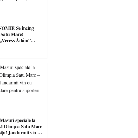
Se încing
a Satu Mare!
 „Veress Ádám”
preparate
se, premii și un jurat
suri speciale la
M Olimpia Satu Mare
ța! Jandarmii vin cu