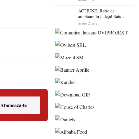
volatilitatea sau nivelul
RTP?
ACȚIUNE. Razie de
amploare în județul Satu
Mare! Polițiștii au dat sute
acum 2 zile
de amenzi și au lăsat 14
șoferi fără permis într-o
singură zi
Abonează-te