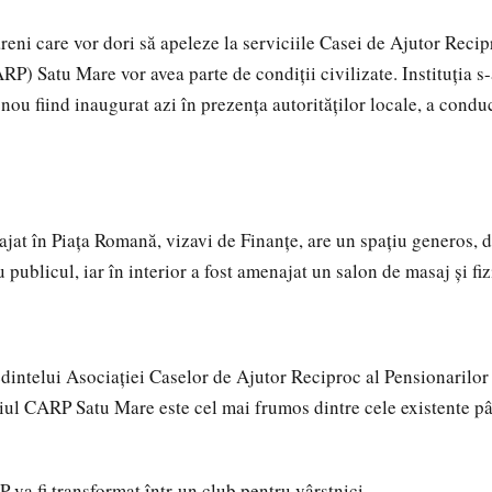
reni care vor dori să apeleze la serviciile Casei de Ajutor Recip
P) Satu Mare vor avea parte de condiţii civilizate. Instituţia s-
nou fiind inaugurat azi în prezenţa autorităţilor locale, a condu
jat în Piaţa Romană, vizavi de Finanţe, are un spaţiu generos, 
 publicul, iar în interior a fost amenajat un salon de masaj şi fiz
edintelui Asociaţiei Caselor de Ajutor Reciproc al Pensionarilo
iul CARP Satu Mare este cel mai frumos dintre cele existente pâ
 va fi transformat într-un club pentru vârstnici.