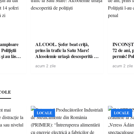
amploare
ALCOOL. Șofer beat criță,
INCONȘTI
olițiștii
prins în trafic la Satu Mare!
72 de ani, 
și au lăsat
Alcoolemie uriașă descoperită de
permis! Poli
într-o
polițiști
cu un dosa
acum 2 zile
acum 2 zile
COLE
LOCALE
LOCALE