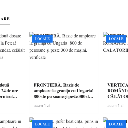
LARE
LOCALE
LOCALE
 două
FRONTIERĂ. Razie de
VERTICA
 24 de ore
amploare la granița cu Ungaria!
ROMÂNIA
ermisul
800 de persoane și peste 300 de
CĂLĂTOR
 a avut
mașini, verificate
acum 1 zi
acum 1 zi
LOCALE
LOCALE