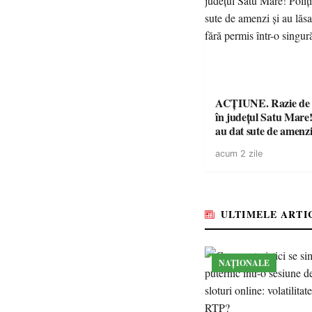
ACȚIUNE. Razie de 
în județul Satu Mare! P
au dat sute de amenzi 
14 șoferi fără permis 
acum 2 zile
singură zi
ULTIMELE ARTI
NAȚIONALE