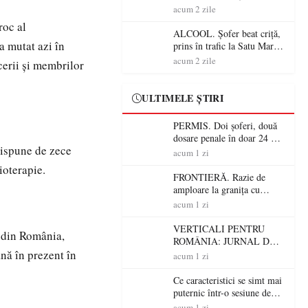
Mare! Polițiștii au dat sute
acum 2 zile
de amenzi și au lăsat 14
roc al
șoferi fără permis într-o
ALCOOL. Șofer beat criță,
singură zi
a mutat azi în
prins în trafic la Satu Mare!
Alcoolemie uriașă
acum 2 zile
cerii şi membrilor
descoperită de polițiști
ULTIMELE ȘTIRI
PERMIS. Doi șoferi, două
dosare penale în doar 24 de
dispune de zece
ore la Petea! Unul avea
acum 1 zi
permisul suspendat, celălalt
ioterapie.
nu a avut niciodată permis
FRONTIERĂ. Razie de
amploare la granița cu
Ungaria! 800 de persoane și
acum 1 zi
peste 300 de mașini,
verificate
VERTICALI PENTRU
r din România,
ROMÂNIA: JURNAL DE
nă în prezent în
CĂLĂTORIE FIJET
acum 1 zi
Ce caracteristici se simt mai
puternic într-o sesiune de
distracție la sloturi online:
acum 1 zi