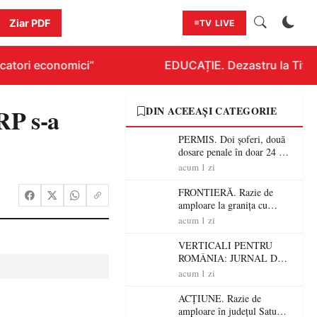
Ziar PDF
TV LIVE
atori economici”
EDUCAȚIE. Dezastru la Titlura
P s-a
DIN ACEEAȘI CATEGORIE
PERMIS. Doi șoferi, două
dosare penale în doar 24 de
ore la Petea! Unul avea
acum 1 zi
permisul suspendat, celălalt
nu a avut niciodată permis
FRONTIERĂ. Razie de
amploare la granița cu
Ungaria! 800 de persoane și
acum 1 zi
peste 300 de mașini,
verificate
VERTICALI PENTRU
ROMÂNIA: JURNAL DE
CĂLĂTORIE FIJET
acum 1 zi
ACȚIUNE. Razie de
amploare în județul Satu