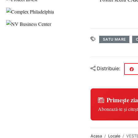
SATU MARE
Distribuie:
Primește zia
Abonează-te și citeșt
Acasa
Locale
VESTE