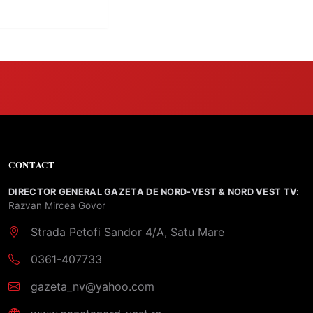
e clare pentru
CONTACT
DIRECTOR GENERAL GAZETA DE NORD-VEST & NORD VEST TV:
Razvan Mircea Govor
Strada Petofi Sandor 4/A, Satu Mare
0361-407733
gazeta_nv@yahoo.com