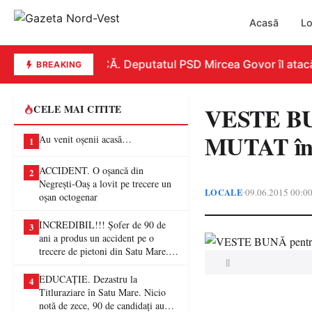
Acasă
Lo
REPLICĂ. Deputatul PSD Mircea Govor îl atacă dur
BREAKING
VESTE BU
CELE MAI CITITE
MUTAT în
Au venit oșenii acasă…
1
ACCIDENT. O oșancă din
2
Negrești-Oaș a lovit pe trecere un
LOCALE
09.06.2015 00:0
•
oșan octogenar
INCREDIBIL!!! Șofer de 90 de
3
ani a produs un accident pe o
trecere de pietoni din Satu Mare. O
||
femeie a ajuns la spital
EDUCAȚIE. Dezastru la
4
Titluraziare în Satu Mare. Nicio
notă de zece, 90 de candidați au