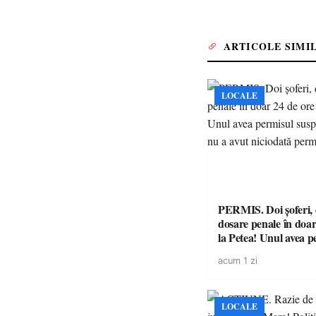
ARTICOLE SIMI
LOCALE
PERMIS. Doi șoferi,
dosare penale în doar
la Petea! Unul avea p
suspendat, celălalt nu
acum 1 zi
niciodată permis
LOCALE