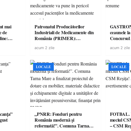
imt mai
Patronatul Producătorilor
GASTRONOMIE 
e de
Industriali de Medicamente din
ceaunele l
line:
România (PRIMER):
Concursul
lul RTP?
“Întreruperea alimentării cu
revine cu 
acum 2 zile
acum 2 zile
energie electrică a fabricilor de
spectaculoa
medicamente va pune în pericol
de renume
accesul pacienților la
medicamente esențiale
LOCALE
LOCALE
canța”
„PNRR: Fonduri pentru
FOTBAL. Mă
ugust
România modernă și
meciul CS
reformată!”. Comuna Tarna
– CSM Reși