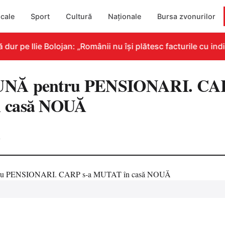
cale
Sport
Cultură
Naționale
Bursa zvonurilor
 pe Ilie Bolojan: „Românii nu își plătesc facturile cu indic
NĂ pentru PENSIONARI. CAR
 casă NOUĂ
0