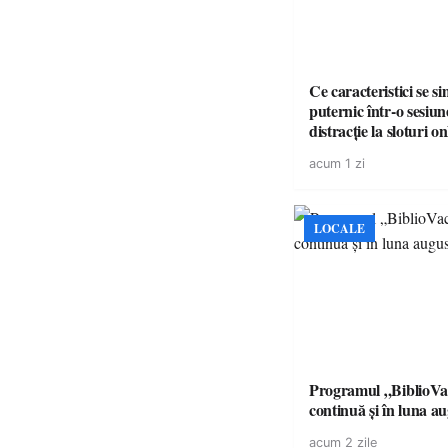
Ce caracteristici se s
puternic într-o sesiun
distracție la sloturi on
volatilitatea sau nive
acum 1 zi
LOCALE
Programul „BiblioVa
continuă și în luna a
acum 2 zile