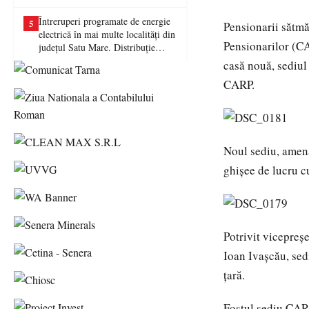
picat examenul
Întreruperi programate de energie
5
Pensionarii sătmă
electrică în mai multe localități din
Pensionarilor (CAR
județul Satu Mare. Distribuție
Energie Electrică România anunță
casă nouă, sediul 
lucrări la rețea
CARP.
Noul sediu, amena
ghişee de lucru cu
Potrivit vicepreş
Ioan Ivaşcău, sed
ţară.
Fostul sediu CARP