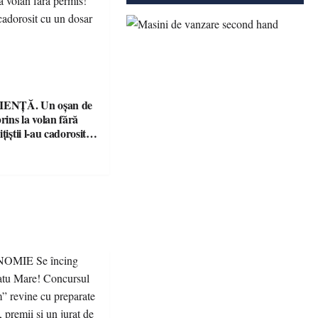
ENȚĂ. Un oșan de
prins la volan fără
țiștii l-au cadorosit
r penal