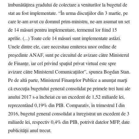
îmbunătățirea gradului de colectare a veniturilor la bugetul de
stat au fost implementate. “În urma discuțiilor din 3 martie, pe
care le-am avut cu domnul prim-ministru, ne-am asumat un set
de 14 măsuri pentru implementare, termenul lor fiind 15
aprilie. (...) Toate cele 14 măsuri sunt implementate astăzi.
Unele dintre ele, care necesitau emiterea unor ordine de
președinte ANAF, sunt pe circuitul de avizare către Ministerul
de Finanțe, iar cel privind spațiul privat virtual este spre
avizare către Ministerul Comunicațiilor”, spunea Bogdan Stan.
Pe de altă parte, Ministerul Finanțelor Publice a anunțat marți
că execuția bugetului general consolidat pe primele trei luni ale
anului 2017 s-a încheiat cu un excedent de 1,52 miliarde lei,
reprezentând 0,19% din PIB. Comparativ, în trimestrul I din
2016, bugetul general consolidat a înregistrat un excedent de 3
miliarde lei, respectiv 0,4% din PIB, potrivit datelor MFP, date
publicității anul trecut.