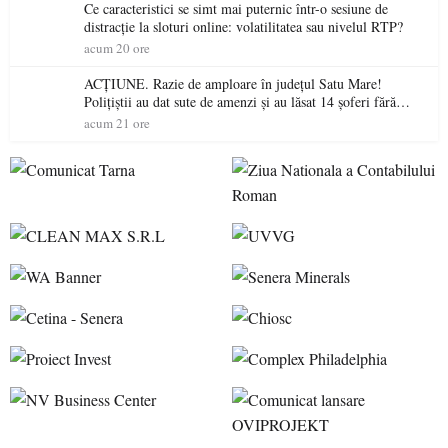
Ce caracteristici se simt mai puternic într-o sesiune de
distracție la sloturi online: volatilitatea sau nivelul RTP?
acum 20 ore
ACȚIUNE. Razie de amploare în județul Satu Mare!
Polițiștii au dat sute de amenzi și au lăsat 14 șoferi fără
permis într-o singură zi
acum 21 ore