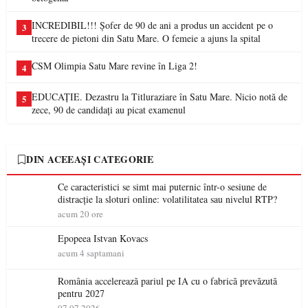
INCREDIBIL!!! Șofer de 90 de ani a produs un accident pe o
3
trecere de pietoni din Satu Mare. O femeie a ajuns la spital
CSM Olimpia Satu Mare revine în Liga 2!
4
EDUCAȚIE. Dezastru la Titluraziare în Satu Mare. Nicio notă de
5
zece, 90 de candidați au picat examenul
DIN ACEEAȘI CATEGORIE
Ce caracteristici se simt mai puternic într-o sesiune de
distracție la sloturi online: volatilitatea sau nivelul RTP?
acum 20 ore
Epopeea Istvan Kovacs
acum 4 saptamani
România accelerează pariul pe IA cu o fabrică prevăzută
pentru 2027