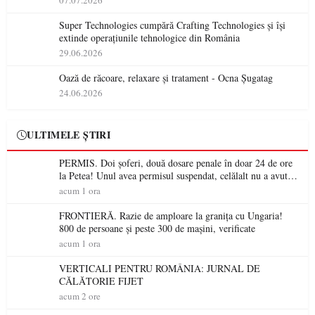
07.07.2026
Super Technologies cumpără Crafting Technologies și își
extinde operațiunile tehnologice din România
29.06.2026
Oază de răcoare, relaxare și tratament - Ocna Șugatag
24.06.2026
ULTIMELE ȘTIRI
PERMIS. Doi șoferi, două dosare penale în doar 24 de ore
la Petea! Unul avea permisul suspendat, celălalt nu a avut
niciodată permis
acum 1 ora
FRONTIERĂ. Razie de amploare la granița cu Ungaria!
800 de persoane și peste 300 de mașini, verificate
acum 1 ora
VERTICALI PENTRU ROMÂNIA: JURNAL DE
CĂLĂTORIE FIJET
acum 2 ore