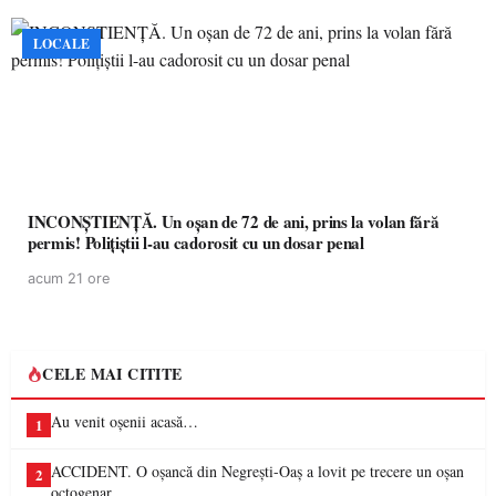
LOCALE
INCONȘTIENȚĂ. Un oșan de 72 de ani, prins la volan fără
permis! Polițiștii l-au cadorosit cu un dosar penal
acum 21 ore
CELE MAI CITITE
Au venit oșenii acasă…
1
ACCIDENT. O oșancă din Negrești-Oaș a lovit pe trecere un oșan
2
octogenar