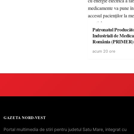
Patronatul Producăto
Industriali de Medic
România (PRIMER)
“Întreruperea aliment
acum 20 ore
energie electrică a fab
medicamente va pune 
accesul pacienților la
medicamente esențial
GAZETA NORD-VEST
Portal multimedia de stiri pentru judetul Satu Mare, integrat cu