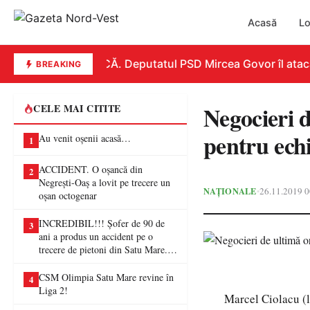
Acasă
Lo
REPLICĂ. Deputatul PSD Mircea Govor îl atacă du
BREAKING
Negocieri d
CELE MAI CITITE
pentru ech
Au venit oșenii acasă…
1
ACCIDENT. O oșancă din
2
Negrești-Oaș a lovit pe trecere un
NAȚIONALE
26.11.2019 0
•
oșan octogenar
INCREDIBIL!!! Șofer de 90 de
3
ani a produs un accident pe o
trecere de pietoni din Satu Mare. O
femeie a ajuns la spital
CSM Olimpia Satu Mare revine în
4
Liga 2!
Marcel Ciolacu (l