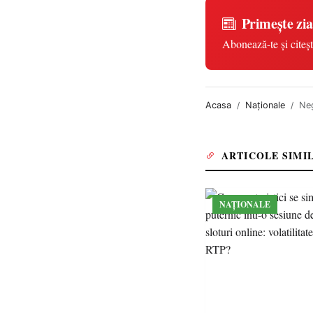
Primește zia
Abonează-te și citeșt
Acasa
Naționale
Neg
ARTICOLE SIMI
NAȚIONALE