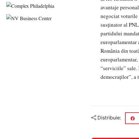
avantaje personal
negociat voturile
susținator al PNL
partidului mandat
europarlamentar a
România din toată
europarlamentar,
“serviciile” sale.
democraților”, a 
Distribuie: