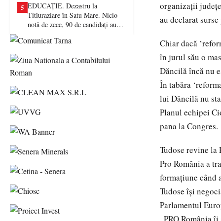
organizații județ
EDUCAȚIE. Dezastru la
5
Titluraziare în Satu Mare. Nicio
au declarat surse
notă de zece, 90 de candidați au
picat examenul
Chiar dacă ‘refor
în jurul său o mas
Dăncilă încă nu e
În tabăra ‘reforma
lui Dăncilă nu st
Planul echipei C
pana la Congres.
Tudose revine la
Pro România a tra
formațiune când a
Tudose își negoci
Parlamentul Euro
„PRO România îi s