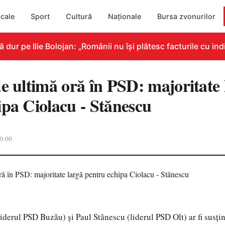
cale
Sport
Cultură
Naționale
Bursa zvonurilor
r pe Ilie Bolojan: „Românii nu își plătesc facturile cu indi
e ultimă oră în PSD: majoritate 
ipa Ciolacu - Stănescu
0:00
iderul PSD Buzău) și Paul Stănescu (liderul PSD Olt) ar fi susți