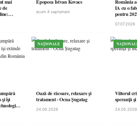
imt mai
Epopeea Istvan Kovacs
România ac
e de
IA cu o fa
acum 4 saptamani
line:
pentru 202
lul RTP?
07.07.2026
NAȚIONALE
NAȚIONAL
cumpără
Oază de răcoare, relaxare și
Viitorul cr
și își
tratament - Ocna Șugatag
speranță și
tehnologice
24.06.2026
24.05.2026