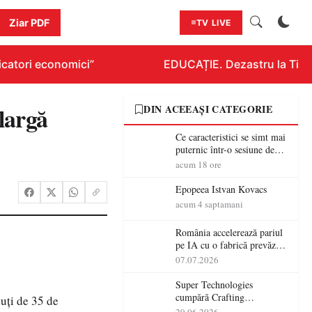
Ziar PDF
TV LIVE
catori economici”
EDUCAȚIE. Dezastru la Titlura
largă
DIN ACEEAȘI CATEGORIE
Ce caracteristici se simt mai
puternic într-o sesiune de
distracție la sloturi online:
acum 18 ore
volatilitatea sau nivelul
RTP?
Epopeea Istvan Kovacs
acum 4 saptamani
România accelerează pariul
pe IA cu o fabrică prevăzută
pentru 2027
07.07.2026
Super Technologies
cumpără Crafting
nuți de 35 de
Technologies și își extinde