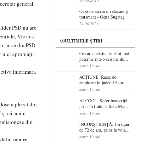
29.06.2026
ecretar general,
operațiunile tehnologice din
România
Oază de răcoare, relaxare și
tratament - Ocna Șugatag
24.06.2026
 lider PSD nu are
ențiale, Viorica
ULTIMELE ȘTIRI
un surse din PSD.
 nici apropiații
Ce caracteristici se simt mai
puternic într-o sesiune de
distracție la sloturi online:
acum 18 ore
volatilitatea sau nivelul
ctiva interimara
RTP?
ACȚIUNE. Razie de
amploare în județul Satu
Mare! Polițiștii au dat sute
acum 19 ore
de amenzi și au lăsat 14
șoferi fără permis într-o
ALCOOL. Șofer beat criță,
dose a plecat din
singură zi
prins în trafic la Satu Mare!
Alcoolemie uriașă
” și că acum
acum 19 ore
descoperită de polițiști
demisioneze din
INCONȘTIENȚĂ. Un oșan
de 72 de ani, prins la volan
fără permis! Polițiștii l-au
acum 19 ore
idului pentru