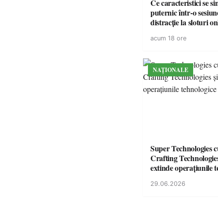
Ce caracteristici se s
puternic într-o sesiun
distracție la sloturi on
volatilitatea sau nive
acum 18 ore
NAȚIONALE
Super Technologies 
Crafting Technologies 
extinde operațiunile 
din România
29.06.2026