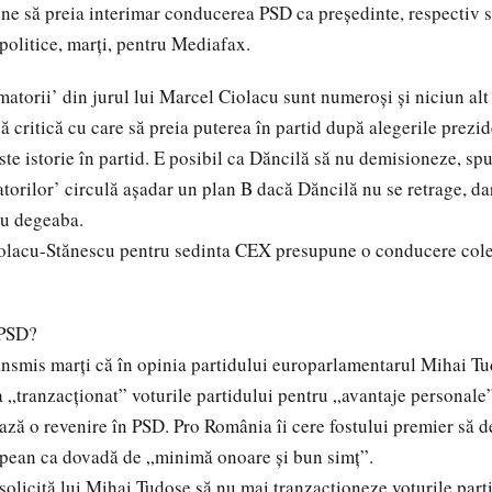
ene să preia interimar conducerea PSD ca președinte, respectiv s
 politice, marți, pentru Mediafax.
matorii’ din jurul lui Marcel Ciolacu sunt numeroși și niciun alt
ă critică cu care să preia puterea în partid după alegerile prezid
ste istorie în partid. E posibil ca Dăncilă să nu demisioneze, sp
torilor’ circulă așadar un plan B dacă Dăncilă nu se retrage, dar
au degeaba.
iolacu-Stănescu pentru sedinta CEX presupune o conducere cole
 PSD?
nsmis marți că în opinia partidului europarlamentarul Mihai Tu
 „tranzacționat” voturile partidului pentru „avantaje personale
ază o revenire în PSD. Pro România îi cere fostului premier să 
pean ca dovadă de „minimă onoare și bun simț”.
olicită lui Mihai Tudose să nu mai tranzacționeze voturile part