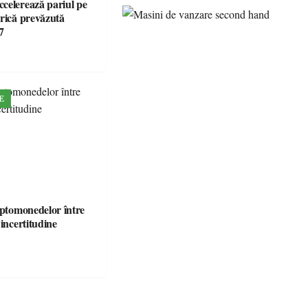
celerează pariul pe
brică prevăzută
7
E
iptomonedelor între
 incertitudine