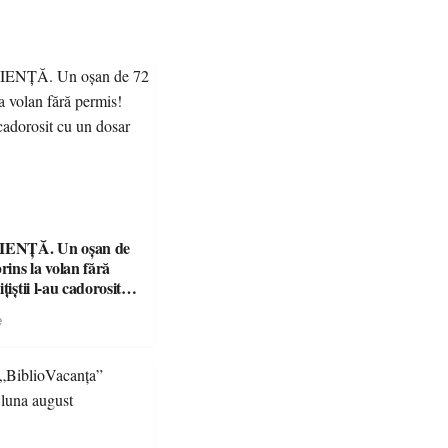
ENȚĂ. Un oșan de
prins la volan fără
țiștii l-au cadorosit
r penal
e