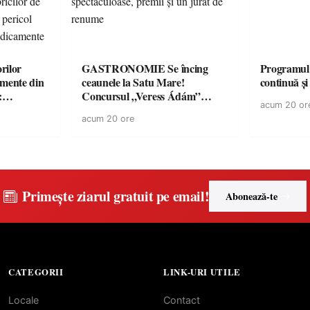
rilor
GASTRONOMIE Se încing
Programul
amente din
ceaunele la Satu Mare!
continuă și
:
Concursul „Veress Ádám”
acum 20 or
ării cu
revine cu preparate
acum 20 ore
ricilor de
spectaculoase, premii și un jurat
în pericol
de renume
e
Primește ziarul gratuit pe email!
Abonează-te
CATEGORII
LINK-URI UTILE
Locale
Contact