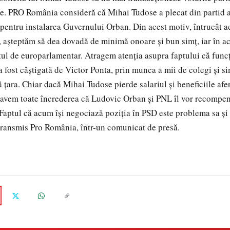
e. PRO România consideră că Mihai Tudose a plecat din partid 
 pentru instalarea Guvernului Orban. Din acest motiv, întrucât 
, așteptăm să dea dovadă de minimă onoare și bun simț, iar în ac
ul de europarlamentar. Atragem atenția asupra faptului că func
 fost câștigată de Victor Ponta, prin munca a mii de colegi și 
 țara. Chiar dacă Mihai Tudose pierde salariul și beneficiile afer
 avem toate încrederea că Ludovic Orban și PNL îl vor recompe
 Faptul că acum își negociază poziția în PSD este problema sa și 
transmis Pro România, într-un comunicat de presă.