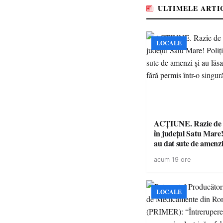
ULTIMELE ARTI
LOCALE
ACȚIUNE. Razie de 
în județul Satu Mare! P
au dat sute de amenzi 
14 șoferi fără permis 
acum 19 ore
singură zi
LOCALE