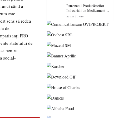
cadorosit cu un dosar penal
atunci când a
Patronatul Producătorilor
Industriali de Medicamente
acum este
din România (PRIMER):
acum 20 ore
“Întreruperea alimentării cu
est sens să redea
energie electrică a fabricilor
ția de
de medicamente va pune în
pericol accesul pacienților la
simpatizanți PRO
medicamente esențiale
ente statutului de
nsa pentru
a social-