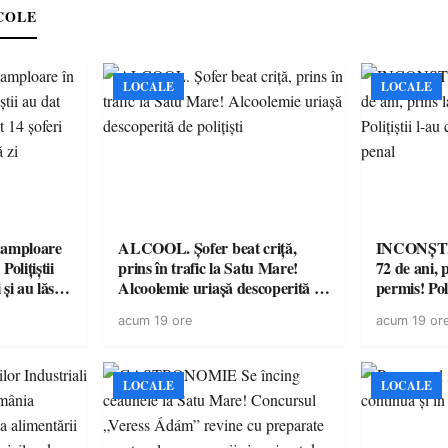
COLE
LOCALE
LOCALE
amploare
ALCOOL. Șofer beat criță,
INCONȘTI
olițiștii
prins în trafic la Satu Mare!
72 de ani, 
și au lăsat
Alcoolemie uriașă descoperită de
permis! Poli
într-o
polițiști
cu un dosa
acum 19 ore
acum 19 or
LOCALE
LOCALE