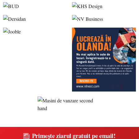
Primește ziarul gratuit pe email!