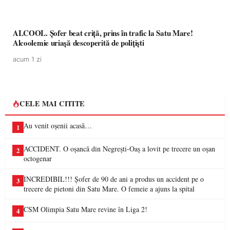
ALCOOL. Șofer beat criță, prins în trafic la Satu Mare!
Alcoolemie uriașă descoperită de polițiști
acum 1 zi
CELE MAI CITITE
Au venit oșenii acasă…
1
ACCIDENT. O oșancă din Negrești-Oaș a lovit pe trecere un oșan
2
octogenar
INCREDIBIL!!! Șofer de 90 de ani a produs un accident pe o
3
trecere de pietoni din Satu Mare. O femeie a ajuns la spital
CSM Olimpia Satu Mare revine în Liga 2!
4