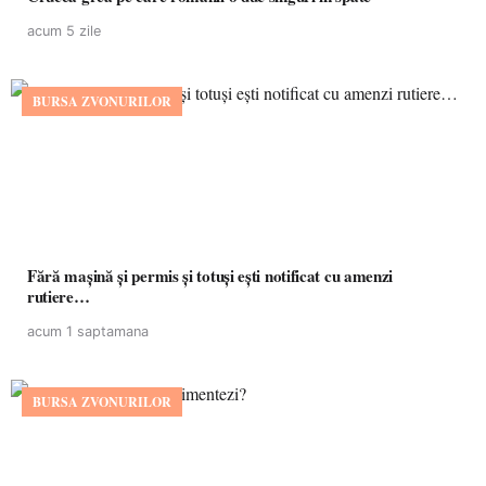
acum 5 zile
BURSA ZVONURILOR
Fără mașină și permis și totuși ești notificat cu amenzi
rutiere…
acum 1 saptamana
BURSA ZVONURILOR