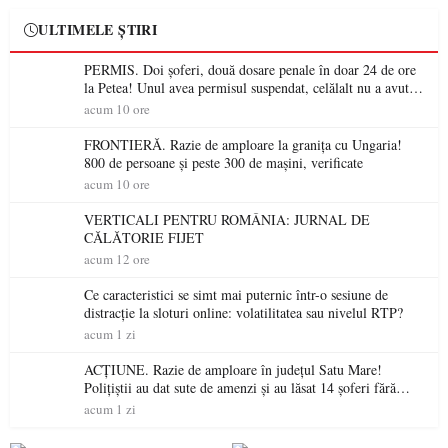
ULTIMELE ȘTIRI
PERMIS. Doi șoferi, două dosare penale în doar 24 de ore
la Petea! Unul avea permisul suspendat, celălalt nu a avut
niciodată permis
acum 10 ore
FRONTIERĂ. Razie de amploare la granița cu Ungaria!
800 de persoane și peste 300 de mașini, verificate
acum 10 ore
VERTICALI PENTRU ROMÂNIA: JURNAL DE
CĂLĂTORIE FIJET
acum 12 ore
Ce caracteristici se simt mai puternic într-o sesiune de
distracție la sloturi online: volatilitatea sau nivelul RTP?
acum 1 zi
ACȚIUNE. Razie de amploare în județul Satu Mare!
Polițiștii au dat sute de amenzi și au lăsat 14 șoferi fără
permis într-o singură zi
acum 1 zi