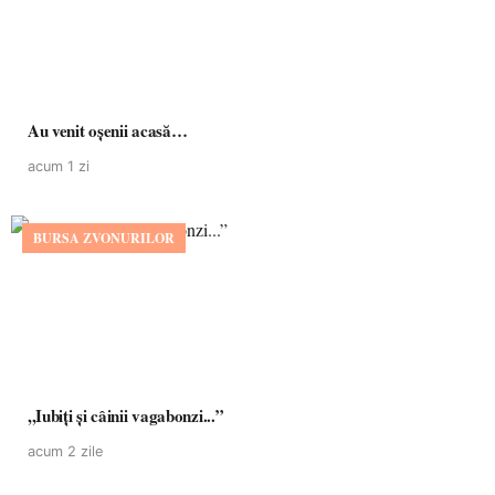
Au venit oșenii acasă…
acum 1 zi
BURSA ZVONURILOR
,,Iubiți și câinii vagabonzi...”
acum 2 zile