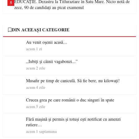
EDUCAȚIE. Dezastru la Titluraziare în Satu Mare. Nicio notă de
5
zece, 90 de candidați au picat examenul
DIN ACEEAȘI CATEGORIE
Au venit oșenii acasă…
acum 1 zi
,,Iubiți și câinii vagabonzi...”
acum 2 zile
Musafir pe timp de caniculă. Să fie bere, nu kilowați!
acum 4 zile
Crucea grea pe care românii o duc singuri în spate
acum 5 zile
Fără mașină și permis și totuși ești notificat cu amenzi
rutiere…
acum 1 saptamana