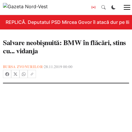
REPLICĂ. Deputatul PSD Mircea Govor îl atacă dur pe Ilie B
Salvare neobişnuită: BMW în flăcări, stins
cu... vidanja
BURSA ZVONURILOR
28.11.2019 00:00
•