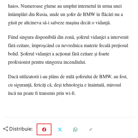
haios. Numeroase glume au umplut internetul în urma unei
întâmplări din Rusia, unde un şofer de BMW în flăcări nu a
găsit pe altcineva să-i salveze maşina decât o vidanjă.
Fiind singura disponibilă din zonă, şoferul vidanjei a intervenit
fără ezitare, împroşcând cu nevrednica materie fecală preţiosul
bolid. Şoferul vidanjei a acţionat fără ezitare şi foarte
profesionist pentru stingerea incendiului.
Dacă utilizatorii i-au plâns de milă şoferului de BMW, au fost,
cu siguranţă, fericiţi că, deşi tehnologia e înaintată, mirosul
încă nu poate fi transmis prin wi-fi.
Distribuie: