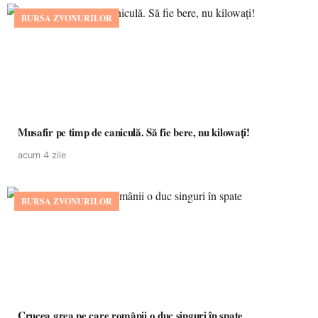
BURSA ZVONURILOR
Musafir pe timp de caniculă. Să fie bere, nu kilowați!
acum 4 zile
BURSA ZVONURILOR
Crucea grea pe care românii o duc singuri în spate