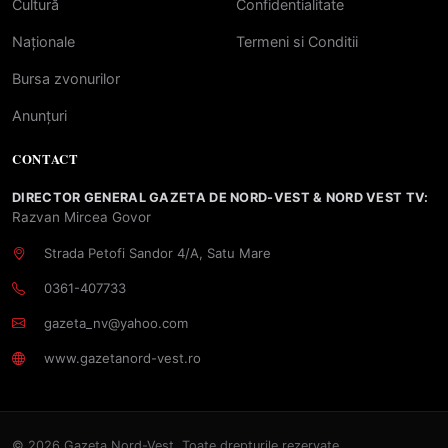
Cultură
Confidentialitate
Naționale
Termeni si Conditii
Bursa zvonurilor
Anunțuri
CONTACT
DIRECTOR GENERAL GAZETA DE NORD-VEST & NORD VEST TV:
Razvan Mircea Govor
Strada Petofi Sandor 4/A, Satu Mare
0361-407733
gazeta_nv@yahoo.com
www.gazetanord-vest.ro
© 2026 Gazeta Nord-Vest. Toate drepturile rezervate.