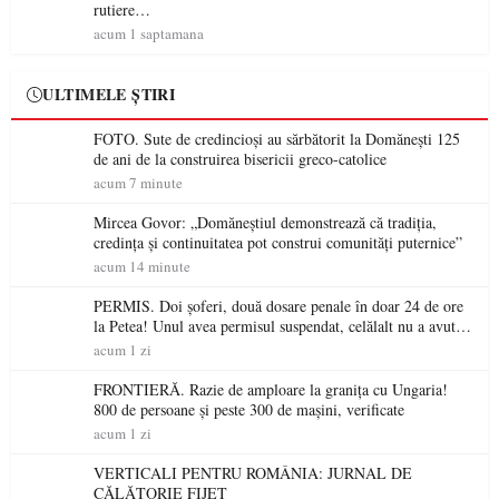
rutiere…
acum 1 saptamana
ULTIMELE ȘTIRI
FOTO. Sute de credincioși au sărbătorit la Domănești 125
de ani de la construirea bisericii greco-catolice
acum 7 minute
Mircea Govor: „Domăneștiul demonstrează că tradiția,
credința și continuitatea pot construi comunități puternice”
acum 14 minute
PERMIS. Doi șoferi, două dosare penale în doar 24 de ore
la Petea! Unul avea permisul suspendat, celălalt nu a avut
niciodată permis
acum 1 zi
FRONTIERĂ. Razie de amploare la granița cu Ungaria!
800 de persoane și peste 300 de mașini, verificate
acum 1 zi
VERTICALI PENTRU ROMÂNIA: JURNAL DE
CĂLĂTORIE FIJET