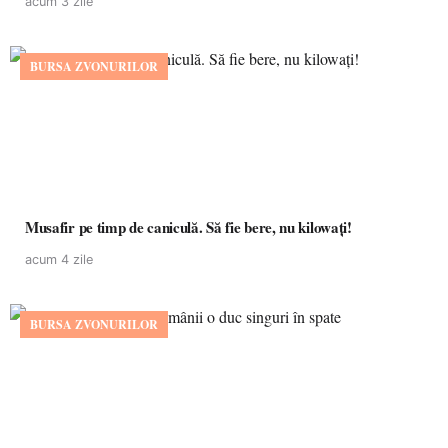
acum 3 zile
BURSA ZVONURILOR
Musafir pe timp de caniculă. Să fie bere, nu kilowați!
acum 4 zile
BURSA ZVONURILOR