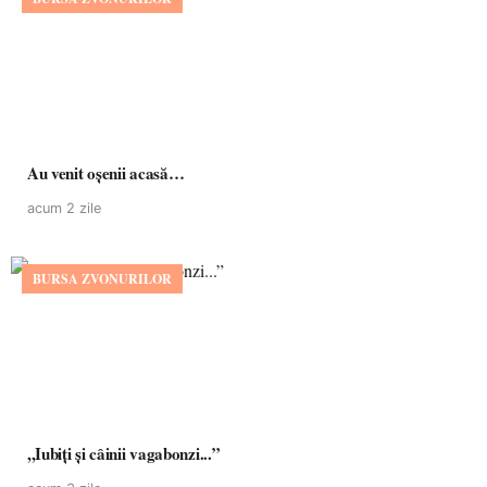
Au venit oșenii acasă…
acum 2 zile
BURSA ZVONURILOR
,,Iubiți și câinii vagabonzi...”