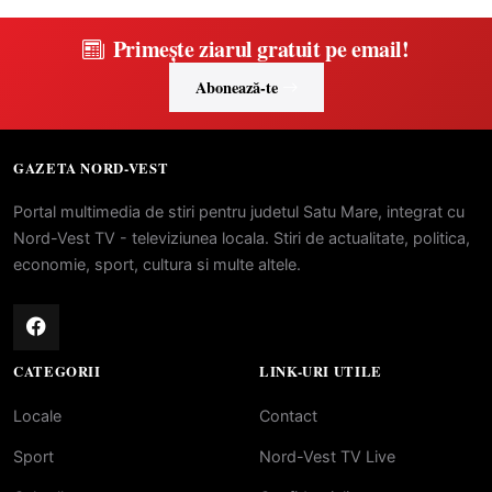
Primește ziarul gratuit pe email!
Abonează-te
GAZETA NORD-VEST
Portal multimedia de stiri pentru judetul Satu Mare, integrat cu
Nord-Vest TV - televiziunea locala. Stiri de actualitate, politica,
economie, sport, cultura si multe altele.
CATEGORII
LINK-URI UTILE
Locale
Contact
Sport
Nord-Vest TV Live