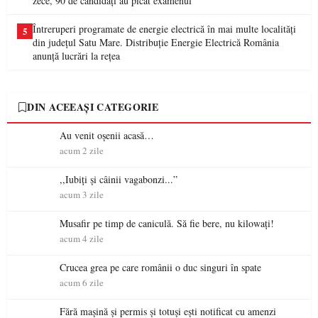
zece, 90 de candidați au picat examenul
Întreruperi programate de energie electrică în mai multe localități
5
din județul Satu Mare. Distribuție Energie Electrică România
anunță lucrări la rețea
DIN ACEEAȘI CATEGORIE
Au venit oșenii acasă…
acum 2 zile
,,Iubiți și câinii vagabonzi...”
acum 3 zile
Musafir pe timp de caniculă. Să fie bere, nu kilowați!
acum 4 zile
Crucea grea pe care românii o duc singuri în spate
acum 6 zile
Fără mașină și permis și totuși ești notificat cu amenzi