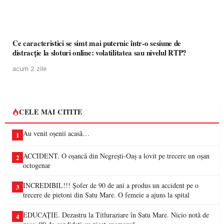
Ce caracteristici se simt mai puternic într-o sesiune de
distracție la sloturi online: volatilitatea sau nivelul RTP?
acum 2 zile
CELE MAI CITITE
Au venit oșenii acasă…
1
ACCIDENT. O oșancă din Negrești-Oaș a lovit pe trecere un oșan
2
octogenar
INCREDIBIL!!! Șofer de 90 de ani a produs un accident pe o
3
trecere de pietoni din Satu Mare. O femeie a ajuns la spital
EDUCAȚIE. Dezastru la Titluraziare în Satu Mare. Nicio notă de
4