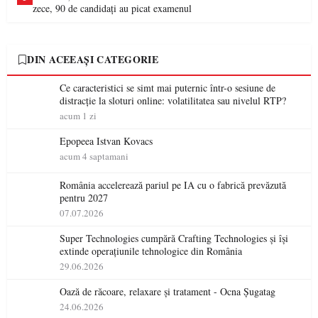
zece, 90 de candidați au picat examenul
DIN ACEEAȘI CATEGORIE
Ce caracteristici se simt mai puternic într-o sesiune de
distracție la sloturi online: volatilitatea sau nivelul RTP?
acum 1 zi
Epopeea Istvan Kovacs
acum 4 saptamani
România accelerează pariul pe IA cu o fabrică prevăzută
pentru 2027
07.07.2026
Super Technologies cumpără Crafting Technologies și își
extinde operațiunile tehnologice din România
29.06.2026
Oază de răcoare, relaxare și tratament - Ocna Șugatag
24.06.2026