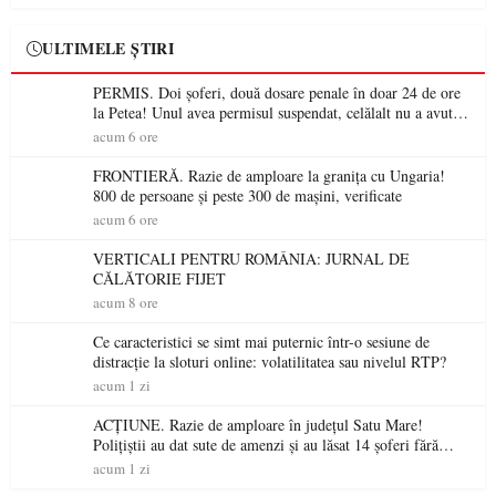
ULTIMELE ȘTIRI
PERMIS. Doi șoferi, două dosare penale în doar 24 de ore
la Petea! Unul avea permisul suspendat, celălalt nu a avut
niciodată permis
acum 6 ore
FRONTIERĂ. Razie de amploare la granița cu Ungaria!
800 de persoane și peste 300 de mașini, verificate
acum 6 ore
VERTICALI PENTRU ROMÂNIA: JURNAL DE
CĂLĂTORIE FIJET
acum 8 ore
Ce caracteristici se simt mai puternic într-o sesiune de
distracție la sloturi online: volatilitatea sau nivelul RTP?
acum 1 zi
ACȚIUNE. Razie de amploare în județul Satu Mare!
Polițiștii au dat sute de amenzi și au lăsat 14 șoferi fără
permis într-o singură zi
acum 1 zi