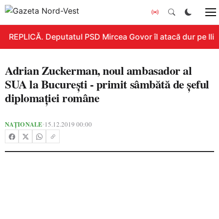
REPLICĂ. Deputatul PSD Mircea Govor îl atacă dur pe Ilie B
Adrian Zuckerman, noul ambasador al
SUA la Bucureşti - primit sâmbătă de şeful
diplomaţiei române
NAȚIONALE
15.12.2019 00:00
•