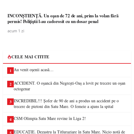
INCONȘTIENȚĂ. Un oșan de 72 de ani, prins la volan fără
permis! Polițiștii l-au cadorosit cu un dosar penal
acum 1 zi
CELE MAI CITITE
Au venit oșenii acasă…
1
ACCIDENT. O oșancă din Negrești-Oaș a lovit pe trecere un oșan
2
octogenar
INCREDIBIL!!! Șofer de 90 de ani a produs un accident pe o
3
trecere de pietoni din Satu Mare. O femeie a ajuns la spital
CSM Olimpia Satu Mare revine în Liga 2!
4
EDUCAȚIE. Dezastru la Titluraziare în Satu Mare. Nicio notă de
5