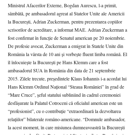
Ministrul Afacerilor Externe, Bogdan Aurescu, l-a primit,
sâmbătă, pe ambasadorul agreat al Statelor Unite ale Americii
la Bucureşti, Adrian Zuckerman, pentru prezentarea copiilor
scrisorilor de acreditare, a informat MAE. Adrian Zuckerman a
fost confirmat în funcţie de Senatul american pe 20 noiembrie.
De profesie avocat, Zuckerman a emigrat în Statele Unite din
România la vârsta de 10 ani şi vorbeşte fluent limba română. El
îl înlocuieşte la Bucureşti pe Hans Klemm care a fost
ambasadorul SUA în România din data de 21 septembrie
2015. Zilele trecute, preşedintele Klaus Iohannis i-a acordat lui
Hans Klemm Ordinul Naţional “Steaua României” în grad de
“Mare Cruce”, şeful statului subliniind în cadrul ceremoniei
desfăşurate la Palatul Cotroceni că oficialul american este un
“profesionist”, cu o contribuţie “extraordinară la dezvoltarea
relaţiilor” bilaterale româno-americane. “Domnule ambasador,
la acest moment, în care misiunea dumneavoastră la Bucureşti