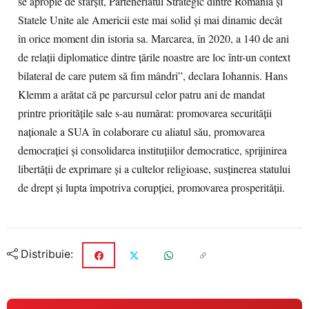
se apropie de sfârşit, Parteneriatul Strategic dintre România şi
Statele Unite ale Americii este mai solid şi mai dinamic decât
în orice moment din istoria sa. Marcarea, în 2020, a 140 de ani
de relaţii diplomatice dintre ţările noastre are loc într-un context
bilateral de care putem să fim mândri”, declara Iohannis. Hans
Klemm a arătat că pe parcursul celor patru ani de mandat
printre priorităţile sale s-au numărat: promovarea securităţii
naţionale a SUA în colaborare cu aliatul său, promovarea
democraţiei şi consolidarea instituţiilor democratice, sprijinirea
libertăţii de exprimare şi a cultelor religioase, susţinerea statului
de drept şi lupta împotriva corupţiei, promovarea prosperităţii.
Distribuie: