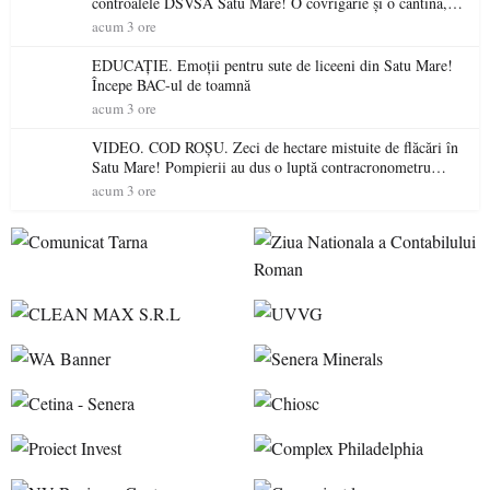
controalele DSVSA Satu Mare! O covrigărie și o cantină,
sancționate pentru nereguli
acum 3 ore
EDUCAȚIE. Emoții pentru sute de liceeni din Satu Mare!
Începe BAC-ul de toamnă
acum 3 ore
VIDEO. COD ROȘU. Zeci de hectare mistuite de flăcări în
Satu Mare! Pompierii au dus o luptă contracronometru
pentru a salva o pădure de la dezastru
acum 3 ore