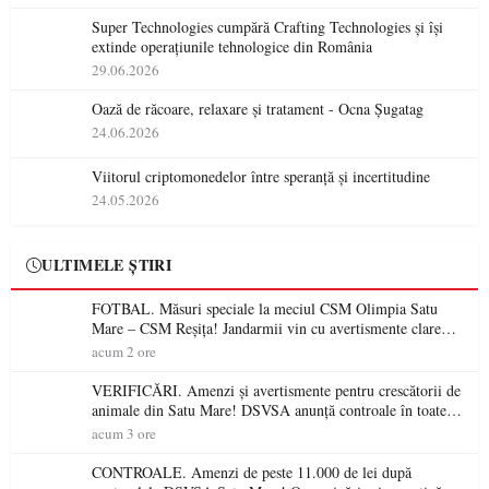
Super Technologies cumpără Crafting Technologies și își
extinde operațiunile tehnologice din România
29.06.2026
Oază de răcoare, relaxare și tratament - Ocna Șugatag
24.06.2026
Viitorul criptomonedelor între speranță și incertitudine
24.05.2026
ULTIMELE ȘTIRI
FOTBAL. Măsuri speciale la meciul CSM Olimpia Satu
Mare – CSM Reșița! Jandarmii vin cu avertismente clare
pentru suporteri
acum 2 ore
VERIFICĂRI. Amenzi și avertismente pentru crescătorii de
animale din Satu Mare! DSVSA anunță controale în toate
gospodăriile și face apel la respectarea legii
acum 3 ore
CONTROALE. Amenzi de peste 11.000 de lei după