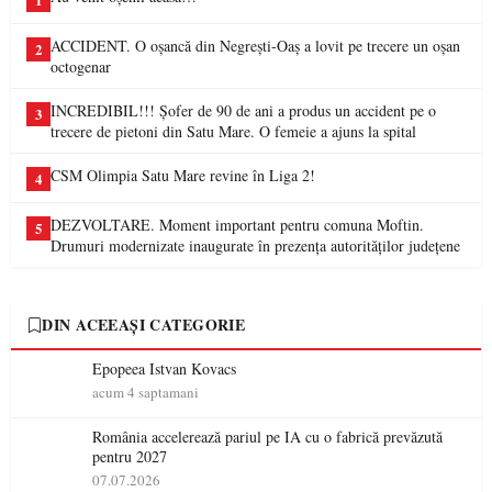
1
ACCIDENT. O oșancă din Negrești-Oaș a lovit pe trecere un oșan
2
octogenar
INCREDIBIL!!! Șofer de 90 de ani a produs un accident pe o
3
trecere de pietoni din Satu Mare. O femeie a ajuns la spital
CSM Olimpia Satu Mare revine în Liga 2!
4
DEZVOLTARE. Moment important pentru comuna Moftin.
5
Drumuri modernizate inaugurate în prezența autorităților județene
DIN ACEEAȘI CATEGORIE
Epopeea Istvan Kovacs
acum 4 saptamani
România accelerează pariul pe IA cu o fabrică prevăzută
pentru 2027
07.07.2026