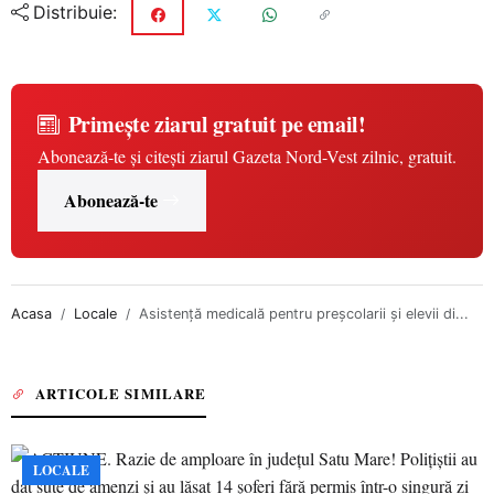
Distribuie:
Primește ziarul gratuit pe email!
Abonează-te și citești ziarul Gazeta Nord-Vest zilnic, gratuit.
Abonează-te
Acasa
Locale
Asistență medicală pentru preșcolarii și elevii di...
ARTICOLE SIMILARE
LOCALE