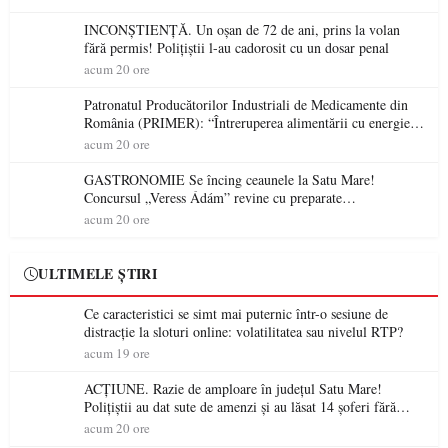
INCONȘTIENȚĂ. Un oșan de 72 de ani, prins la volan
fără permis! Polițiștii l-au cadorosit cu un dosar penal
acum 20 ore
Patronatul Producătorilor Industriali de Medicamente din
România (PRIMER): “Întreruperea alimentării cu energie
electrică a fabricilor de medicamente va pune în pericol
acum 20 ore
accesul pacienților la medicamente esențiale
GASTRONOMIE Se încing ceaunele la Satu Mare!
Concursul „Veress Ádám” revine cu preparate
spectaculoase, premii și un jurat de renume
acum 20 ore
ULTIMELE ȘTIRI
Ce caracteristici se simt mai puternic într-o sesiune de
distracție la sloturi online: volatilitatea sau nivelul RTP?
acum 19 ore
ACȚIUNE. Razie de amploare în județul Satu Mare!
Polițiștii au dat sute de amenzi și au lăsat 14 șoferi fără
permis într-o singură zi
acum 20 ore