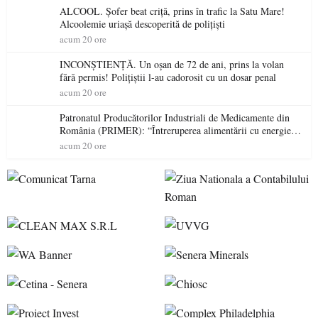
ALCOOL. Șofer beat criță, prins în trafic la Satu Mare!
Alcoolemie uriașă descoperită de polițiști
acum 20 ore
INCONȘTIENȚĂ. Un oșan de 72 de ani, prins la volan
fără permis! Polițiștii l-au cadorosit cu un dosar penal
acum 20 ore
Patronatul Producătorilor Industriali de Medicamente din
România (PRIMER): “Întreruperea alimentării cu energie
electrică a fabricilor de medicamente va pune în pericol
acum 20 ore
accesul pacienților la medicamente esențiale