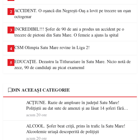
ACCIDENT. O oșancă din Negrești-Oaș a lovit pe trecere un oșan
2
octogenar
INCREDIBIL!!! Șofer de 90 de ani a produs un accident pe o
3
trecere de pietoni din Satu Mare. O femeie a ajuns la spital
CSM Olimpia Satu Mare revine în Liga 2!
4
EDUCAȚIE. Dezastru la Titluraziare în Satu Mare. Nicio notă de
5
zece, 90 de candidați au picat examenul
DIN ACEEAȘI CATEGORIE
ACȚIUNE. Razie de amploare în județul Satu Mare!
Polițiștii au dat sute de amenzi și au lăsat 14 șoferi fără
permis într-o singură zi
acum 20 ore
ALCOOL. Șofer beat criță, prins în trafic la Satu Mare!
Alcoolemie uriașă descoperită de polițiști
acum 20 ore