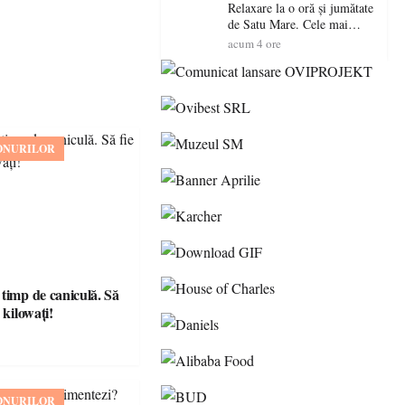
Relaxare la o oră și jumătate
de Satu Mare. Cele mai
spectaculoase piscine
acum 4 ore
exterioare cu cazare din
Maramureș, ideale pentru o
escapadă de vară
ONURILOR
 timp de caniculă. Să
 kilowați!
ONURILOR