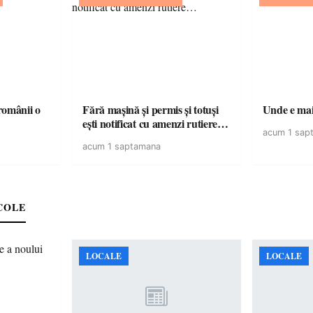
omânii o
Fără mașină și permis și totuși
Unde e mai 
ești notificat cu amenzi rutiere…
acum 1 sap
acum 1 saptamana
COLE
LOCALE
LOCALE