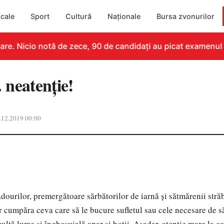
cale
Sport
Cultură
Naționale
Bursa zvonurilor
re. Nicio notă de zece, 90 de candidați au picat examenul
. neatenție!
.12.2019 00:00
dourilor, premergătoare sărbătorilor de iarnă și sătmărenii str
or cumpăra ceva care să le bucure sufletul sau cele necesare de s
ltă lume și înghesuială apar și hoții. Așadar, atenție mare la ce