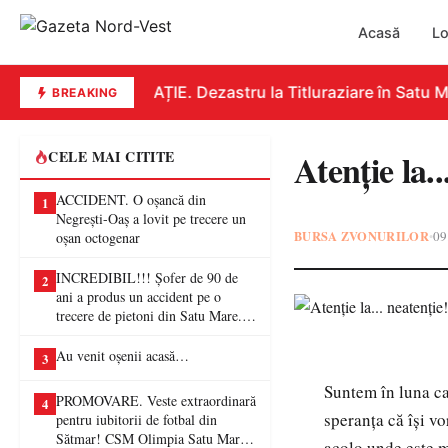
Acasă
Lo
EDUCAȚIE. Dezastru la Titluraziare în Satu Ma
BREAKING
Atenție la..
CELE MAI CITITE
ACCIDENT. O oșancă din
1
Negrești-Oaș a lovit pe trecere un
BURSA ZVONURILOR
09
•
oșan octogenar
INCREDIBIL!!! Șofer de 90 de
2
ani a produs un accident pe o
trecere de pietoni din Satu Mare. O
femeie a ajuns la spital
Au venit oșenii acasă…
3
Suntem în luna ca
PROMOVARE. Veste extraordinară
4
speranța că își v
pentru iubitorii de fotbal din
Sătmar! CSM Olimpia Satu Mare
acolo unde este mu