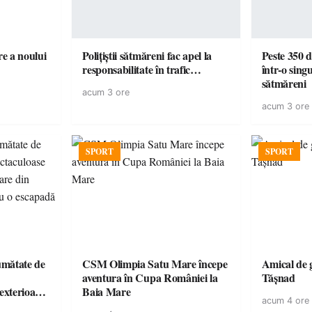
e a noului
Polițiștii sătmăreni fac apel la
Peste 350 d
responsabilitate în trafic…
într-o singu
sătmăreni
acum 3 ore
acum 3 ore
SPORT
SPORT
jumătate de
CSM Olimpia Satu Mare începe
Amical de 
aventura în Cupa României la
Tășnad
 exterioare
Baia Mare
acum 4 ore
 ideale