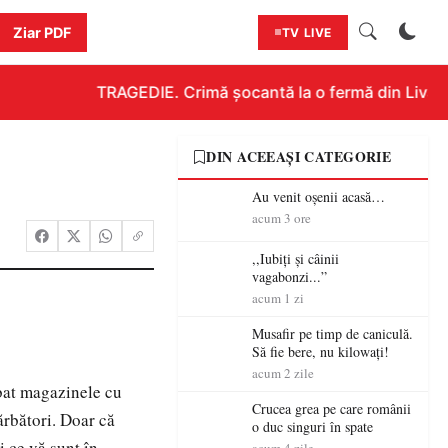
Ziar PDF
TV LIVE
TRAGEDIE. Crimă șocantă la o fermă din Livada!!
DIN ACEEAȘI CATEGORIE
Au venit oșenii acasă…
acum 3 ore
,,Iubiți și câinii
vagabonzi...”
acum 1 zi
Musafir pe timp de caniculă.
Să fie bere, nu kilowați!
acum 2 zile
ăbat magazinele cu
Crucea grea pe care românii
ărbători. Doar că
o duc singuri în spate
i ce vă sunt în