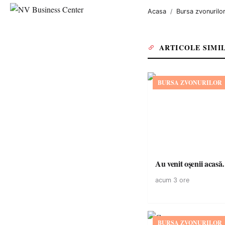
Acasa
Bursa zvonurilo
ARTICOLE SIMI
BURSA ZVONURILOR
Au venit oșenii acas
acum 3 ore
BURSA ZVONURILOR