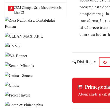
va juca în Liga a II-a
preajmă asta dacă
CSM Olimpia Satu Mare revine în
5
Liga 2!
atenție mare și la
transforma, într-o
să vă ureze toate
cum stau lucrurile
Distribuie:
Primește zia
Abonează-te și citeșt