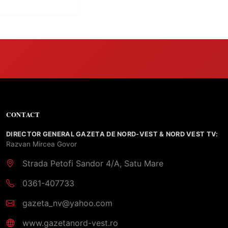
CONTACT
DIRECTOR GENERAL GAZETA DE NORD-VEST & NORD VEST TV:
Razvan Mircea Govor
Strada Petofi Sandor 4/A, Satu Mare
0361-407733
gazeta_nv@yahoo.com
www.gazetanord-vest.ro