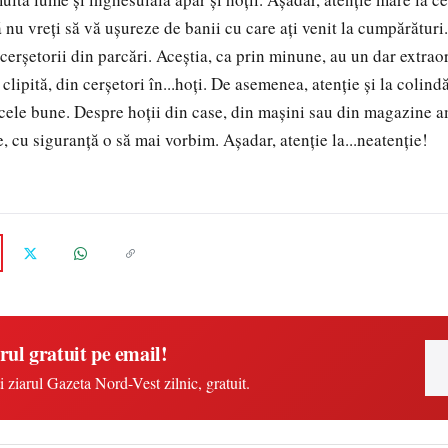
 nu vreți să vă ușureze de banii cu care ați venit la cumpărătur
 cerșetorii din parcări. Aceștia, ca prin minune, au un dar extrao
 clipită, din cerșetori în...hoți. De asemenea, atenție și la colindă
 cele bune. Despre hoții din case, din mașini sau din magazine am
, cu siguranță o să mai vorbim. Așadar, atenție la...neatenție!
rul gratuit pe email!
i ziarul Gazeta Nord-Vest zilnic, gratuit.