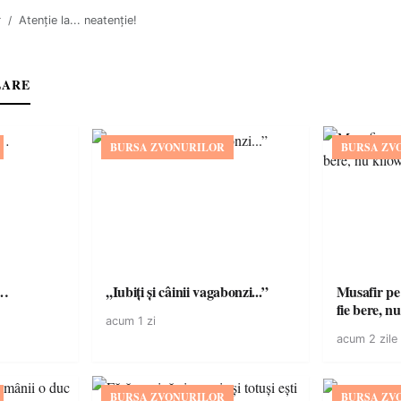
r
Atenție la... neatenție!
LARE
BURSA ZVONURILOR
BURSA ZV
ă…
,,Iubiți și câinii vagabonzi...”
Musafir pe
fie bere, nu
acum 1 zi
acum 2 zile
BURSA ZVONURILOR
BURSA ZV