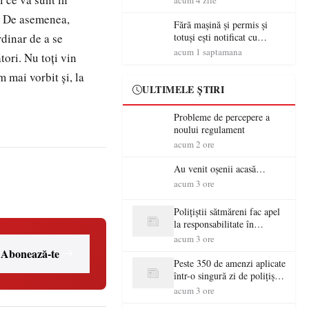
acum 4 zile
i. De asemenea,
Fără mașină și permis și
rdinar de a se
totuși ești notificat cu
amenzi rutiere…
acum 1 saptamana
tori. Nu toți vin
 mai vorbit și, la
ULTIMELE ȘTIRI
Probleme de percepere a
noului regulament
acum 2 ore
Au venit oșenii acasă…
acum 3 ore
Polițiștii sătmăreni fac apel
la responsabilitate în
trafic…
acum 3 ore
Abonează-te
Peste 350 de amenzi aplicate
într-o singură zi de polițiștii
sătmăreni
acum 3 ore