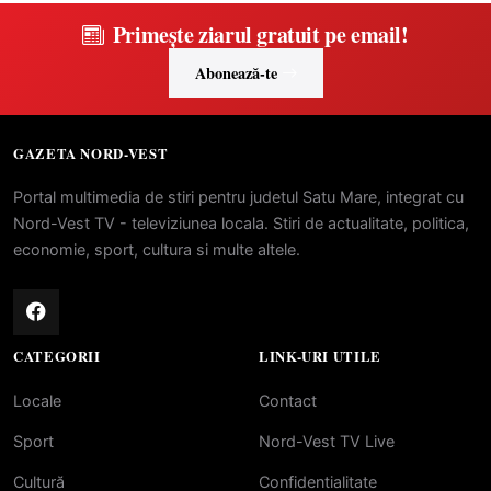
Primește ziarul gratuit pe email!
Abonează-te
GAZETA NORD-VEST
Portal multimedia de stiri pentru judetul Satu Mare, integrat cu
Nord-Vest TV - televiziunea locala. Stiri de actualitate, politica,
economie, sport, cultura si multe altele.
CATEGORII
LINK-URI UTILE
Locale
Contact
Sport
Nord-Vest TV Live
Cultură
Confidentialitate