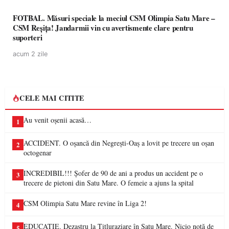
FOTBAL. Măsuri speciale la meciul CSM Olimpia Satu Mare –
CSM Reșița! Jandarmii vin cu avertismente clare pentru
suporteri
acum 2 zile
CELE MAI CITITE
Au venit oșenii acasă…
1
ACCIDENT. O oșancă din Negrești-Oaș a lovit pe trecere un oșan
2
octogenar
INCREDIBIL!!! Șofer de 90 de ani a produs un accident pe o
3
trecere de pietoni din Satu Mare. O femeie a ajuns la spital
CSM Olimpia Satu Mare revine în Liga 2!
4
EDUCAȚIE. Dezastru la Titluraziare în Satu Mare. Nicio notă de
5