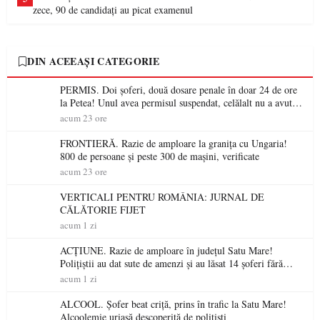
zece, 90 de candidați au picat examenul
DIN ACEEAȘI CATEGORIE
PERMIS. Doi șoferi, două dosare penale în doar 24 de ore
la Petea! Unul avea permisul suspendat, celălalt nu a avut
niciodată permis
acum 23 ore
FRONTIERĂ. Razie de amploare la granița cu Ungaria!
800 de persoane și peste 300 de mașini, verificate
acum 23 ore
VERTICALI PENTRU ROMÂNIA: JURNAL DE
CĂLĂTORIE FIJET
acum 1 zi
ACȚIUNE. Razie de amploare în județul Satu Mare!
Polițiștii au dat sute de amenzi și au lăsat 14 șoferi fără
permis într-o singură zi
acum 1 zi
ALCOOL. Șofer beat criță, prins în trafic la Satu Mare!
Alcoolemie uriașă descoperită de polițiști