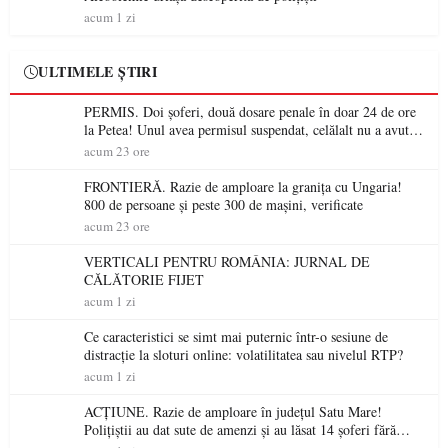
acum 1 zi
ULTIMELE ȘTIRI
PERMIS. Doi șoferi, două dosare penale în doar 24 de ore
la Petea! Unul avea permisul suspendat, celălalt nu a avut
niciodată permis
acum 23 ore
FRONTIERĂ. Razie de amploare la granița cu Ungaria!
800 de persoane și peste 300 de mașini, verificate
acum 23 ore
VERTICALI PENTRU ROMÂNIA: JURNAL DE
CĂLĂTORIE FIJET
acum 1 zi
Ce caracteristici se simt mai puternic într-o sesiune de
distracție la sloturi online: volatilitatea sau nivelul RTP?
acum 1 zi
ACȚIUNE. Razie de amploare în județul Satu Mare!
Polițiștii au dat sute de amenzi și au lăsat 14 șoferi fără
permis într-o singură zi