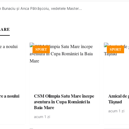
 Bunaciu și Anca Pătrășcoiu, vedetele Master...
LARE
SPORT
SPORT
e a noului
CSM Olimpia Satu Mare începe
Amical de 
aventura în Cupa României la
Tășnad
Baia Mare
acum 1 zi
acum 1 zi