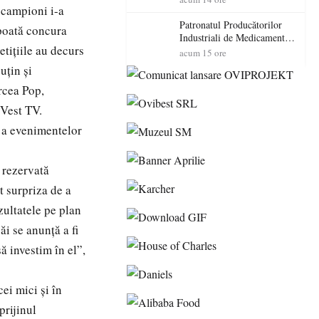
 campioni i-a
cadorosit cu un dosar penal
Patronatul Producătorilor
 poată concura
Industriali de Medicamente
etițiile au decurs
din România (PRIMER):
acum 15 ore
“Întreruperea alimentării cu
uțin și
energie electrică a fabricilor
rcea Pop,
de medicamente va pune în
pericol accesul pacienților la
 Vest TV.
medicamente esențiale
e a evenimentelor
 rezervată
t surpriza de a
zultatele pe plan
ăi se anunță a fi
ă investim în el”,
ei mici și în
prijinul