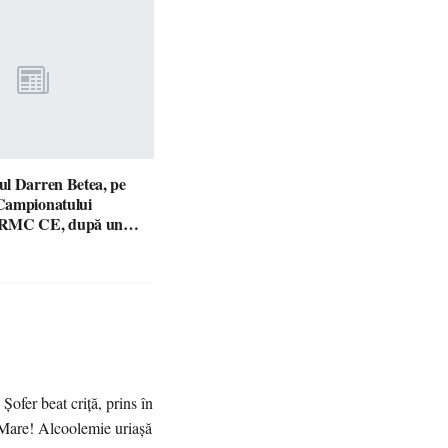
l Darren Betea, pe
Campionatului
 RMC CE, după un
culos cu fiul lui Kimi