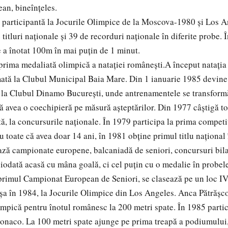
ean, bineînțeles.
participantă la Jocurile Olimpice de la Moscova-1980 și Los 
titluri naționale și 39 de recorduri naționale în diferite probe. 
a înotat 100m în mai puțin de 1 minut.
rima medaliată olimpică a nataţiei româneşti.A început nataţia
mată la Clubul Municipal Baia Mare. Din 1 ianuarie 1985 devine
la Clubul Dinamo Bucureşti, unde antrenamentele se transformă
ă avea o coechipieră pe măsură aşteptărilor. Din 1977 câştigă tot
ă, la concursurile naţionale. În 1979 participa la prima competiţ
u toate că avea doar 14 ani, în 1981 obţine primul titlu naţional
ază campionate europene, balcaniadă de seniori, concursuri bilat
iodată acasă cu mâna goală, ci cel puţin cu o medalie în probele 
primul Campionat European de Seniori, se clasează pe un loc IV
anşa în 1984, la Jocurile Olimpice din Los Angeles. Anca Pătrășc
mpică pentru înotul românesc la 200 metri spate. În 1985 parti
onaco. La 100 metri spate ajunge pe prima treapă a podiumului, 