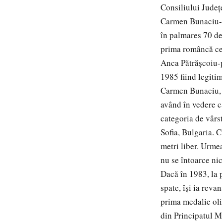
Consiliului Județ
Carmen Bunaciu- 
în palmares 70 de 
prima româncă ce 
Anca Pătrășcoiu-p
1985 fiind legiti
Carmen Bunaciu, 
având în vedere c
categoria de vârst
Sofia, Bulgaria. C
metri liber. Urme
nu se întoarce nic
Dacă în 1983, la 
spate, îşi ia rev
prima medalie oli
din Principatul M