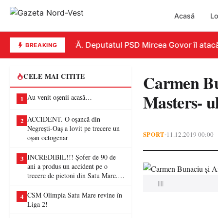
Acasă
Lo
REPLICĂ. Deputatul PSD Mircea Govor îl atacă dur
BREAKING
Carmen Bun
CELE MAI CITITE
Masters- ul
Au venit oșenii acasă…
1
ACCIDENT. O oșancă din
2
Negrești-Oaș a lovit pe trecere un
SPORT
11.12.2019 00:00
•
oșan octogenar
INCREDIBIL!!! Șofer de 90 de
3
ani a produs un accident pe o
trecere de pietoni din Satu Mare. O
||||
femeie a ajuns la spital
CSM Olimpia Satu Mare revine în
4
Liga 2!