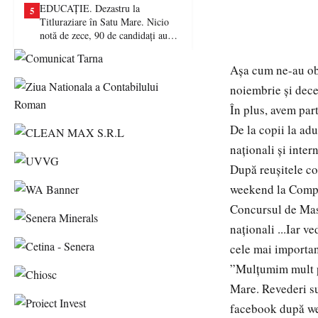
EDUCAȚIE. Dezastru la
5
Titluraziare în Satu Mare. Nicio
notă de zece, 90 de candidați au
picat examenul
Așa cum ne-au obi
noiembrie și dece
În plus, avem part
De la copii la adu
naționali și inter
După reușitele con
weekend la Complex
Concursul de Mast
naționali ...Iar 
cele mai importan
”Mulțumim mult pe
Mare. Revederi s
facebook după we