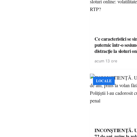
Ce caracteristici se s
puternic într-o sesiun
distracție la sloturi on
volatilitatea sau nive
acum 13 ore
LOCALE
INCONȘTIENȚĂ. Un
72 de ani, prins la vo