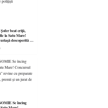
fer beat criță,
afic la Satu Mare!
 uriașă descoperită de
e
Se încing
a Satu Mare!