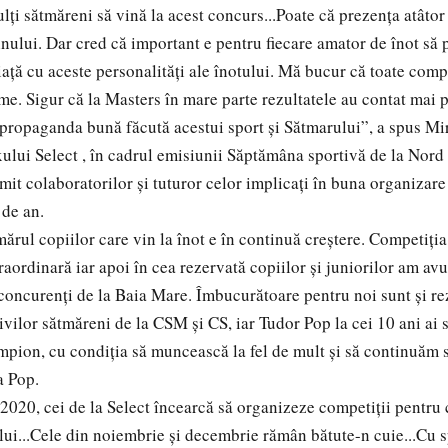
ți sătmăreni să vină la acest concurs...Poate că prezența atâtor
zinului. Dar cred că important e pentru fiecare amator de înot să
iață cu aceste personalități ale înotului. Mă bucur că toate comp
me. Sigur că la Masters în mare parte rezultatele au contat mai p
 propaganda bună făcută acestui sport și Sătmarului”, a spus Mi
lui Select , în cadrul emisiunii Săptămâna sportivă de la Nord
mit colaboratorilor și tuturor celor implicați în buna organizar
 de an.
rul copiilor care vin la înot e în continuă creștere. Competiția
traordinară iar apoi în cea rezervată copiilor și juniorilor am avu
 concurenți de la Baia Mare. Îmbucurătoare pentru noi sunt și re
ivilor sătmăreni de la CSM și CS, iar Tudor Pop la cei 10 ani ai s
mpion, cu condiția să muncească la fel de mult și să continuăm s
a Pop.
2020, cei de la Select încearcă să organizeze competiții pentru c
lui...Cele din noiembrie și decembrie rămân bătute-n cuie...Cu s