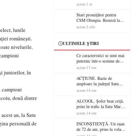
începe aventura în Cupa
acum 1 zi
României la Baia Mare
Start promițător pentru
CSM Olimpia. Remiză la
Dumbrăvița în debutul
acum 2 zile
lect, lunile
noului sezon
ției românești.
ULTIMELE ȘTIRI
toate nivelurile.
i campioni
Ce caracteristici se simt mai
puternic într-o sesiune de
distracție la sloturi online:
acum 13 ore
 juniorilor, în
volatilitatea sau nivelul
RTP?
ACȚIUNE. Razie de
amploare în județul Satu
ti campioni
Mare! Polițiștii au dat sute
acum 14 ore
de amenzi și au lăsat 14
școiu, două dintre
șoferi fără permis într-o
ALCOOL. Șofer beat criță,
singură zi
prins în trafic la Satu Mare!
Alcoolemie uriașă
acum 14 ore
acest an, la Satu
descoperită de polițiști
gina personală de
INCONȘTIENȚĂ. Un oșan
de 72 de ani, prins la volan
fără permis! Polițiștii l-au
acum 14 ore