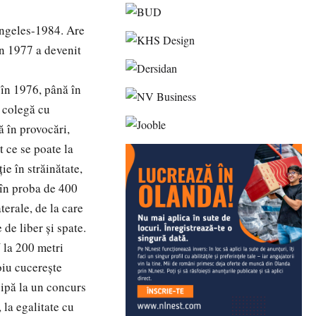
Angeles-1984. Are
În 1977 a devenit
 în 1976, până în
 colegă cu
 în provocări,
 ce se poate la
ie în străinătate,
 în proba de 400
erale, de la care
de liber şi spate.
 la 200 metri
oiu cucereşte
cipă la un concurs
la egalitate cu