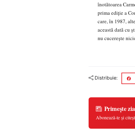
înotătoarea Carm
prima ediţie a C
care, în 1987, alt
această dată cu şt
nu cucereşte nicio
Distribuie:
Primește zia
Abonează-te și citeșt