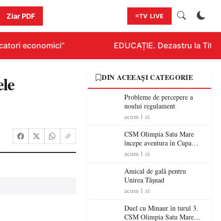
Ziar PDF
TV LIVE
atori economici”
EDUCAȚIE. Dezastru la Titluraz
ele
DIN ACEEAȘI CATEGORIE
Probleme de percepere a
noului regulament
acum 1 zi
CSM Olimpia Satu Mare
începe aventura în Cupa
României la Baia Mare
acum 1 zi
Amical de gală pentru
Unirea Tășnad
acum 1 zi
Duel cu Minaur în turul 3.
CSM Olimpia Satu Mare