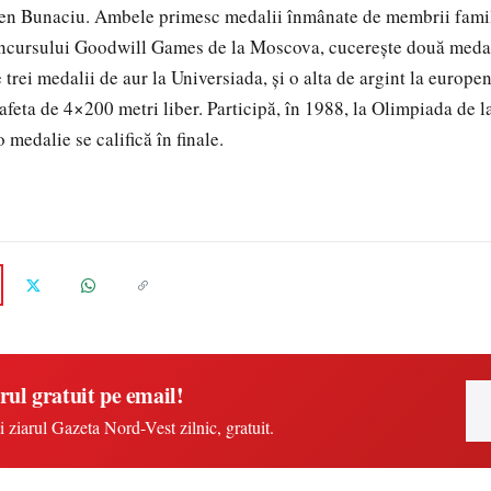
en Bunaciu. Ambele primesc medalii înmânate de membrii famili
oncursului Goodwill Games de la Moscova, cucereşte două medal
e trei medalii de aur la Universiada, şi o alta de argint la europe
afeta de 4×200 metri liber. Participă, în 1988, la Olimpiada de la
 medalie se califică în finale.
rul gratuit pe email!
i ziarul Gazeta Nord-Vest zilnic, gratuit.