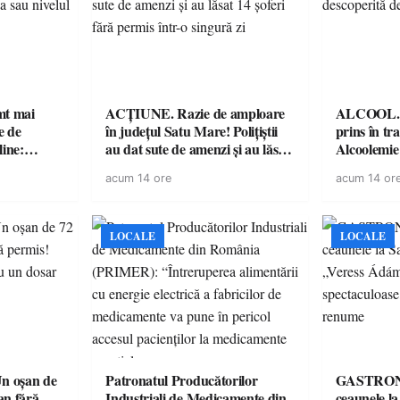
imt mai
ACȚIUNE. Razie de amploare
ALCOOL. Șo
e de
în județul Satu Mare! Polițiștii
prins în tr
line:
au dat sute de amenzi și au lăsat
Alcoolemie
lul RTP?
14 șoferi fără permis într-o
polițiști
acum 14 ore
acum 14 or
singură zi
LOCALE
LOCALE
 oșan de
Patronatul Producătorilor
GASTRONOMIE 
lan fără
Industriali de Medicamente din
ceaunele l