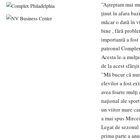
”Așteptam mai mul
ținut în afara ba
măcar o dată în v
bine , fără proble
importantă a fost
patronul Complexu
Acesta le-a mulțu
de la acest sfârșit
”Mă bucur că numă
elevilor a fost ex
avea foarte mulți
național ale sport
un viitor mare ca
a mai spus Mirce
Legat de sezonul 
prima parte a anu