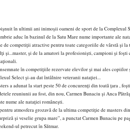
șnuit în ultimii ani inimoșii oameni de sport de la Complexul Se
mbrie aduc în bazinul de la Satu Mare nume importante ale nata
e de competiții atractive pentru toate categoriile de vârstă și la 
lți și...master, și de la amatori la profesioniști, campioni și foșt
naționali.
semnate în competițiile rezervate elevilor și mai ales copiilor și
ul Select și-au dat întâlnire veteranii natației...
ers a adunat la start peste 50 de concurenți din toată țara , foș
vedetele reuniunii au fost, din nou, Carmen Bunaciu și Anca Pătră
te nume ale natației românești.
ntru atmosfera grozavă de la ultima competiție de masters din 
urpriză și veselie grupa mare”, a punctat Carmen Bunaciu pe pa
ekend-ul petrecut în Sătmar.