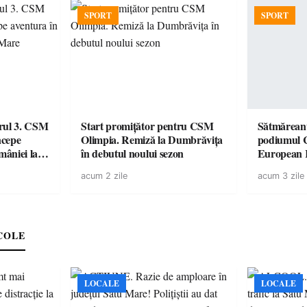
SPORT
SPORT
urul 3. CSM
Start promițător pentru CSM
Sătmăreanu
ncepe
Olimpia. Remiză la Dumbrăvița
podiumul 
âniei la
în debutul noului sezon
European
duel specta
acum 2 zile
acum 3 zile
Räikkönen
COLE
LOCALE
LOCALE