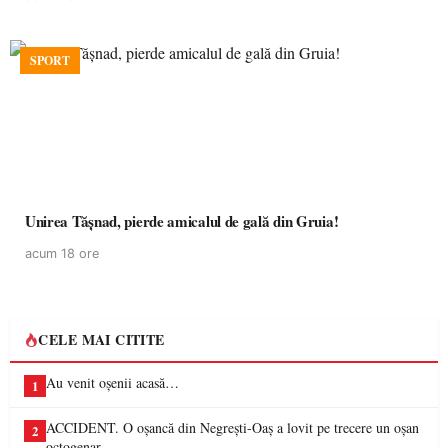
SPORT
Unirea Tășnad, pierde amicalul de gală din Gruia!
acum 18 ore
CELE MAI CITITE
Au venit oșenii acasă…
1
ACCIDENT. O oșancă din Negrești-Oaș a lovit pe trecere un oșan
2
octogenar