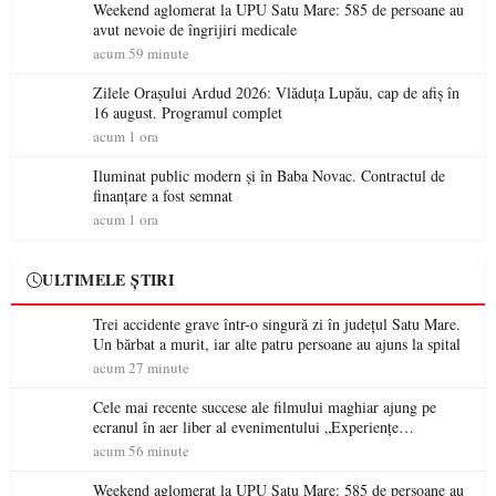
Weekend aglomerat la UPU Satu Mare: 585 de persoane au
avut nevoie de îngrijiri medicale
acum 59 minute
Zilele Orașului Ardud 2026: Vlăduța Lupău, cap de afiș în
16 august. Programul complet
acum 1 ora
Iluminat public modern și în Baba Novac. Contractul de
finanțare a fost semnat
acum 1 ora
ULTIMELE ȘTIRI
Trei accidente grave într-o singură zi în județul Satu Mare.
Un bărbat a murit, iar alte patru persoane au ajuns la spital
acum 27 minute
Cele mai recente succese ale filmului maghiar ajung pe
ecranul în aer liber al evenimentului „Experiențe
cinematografice Partium”
acum 56 minute
Weekend aglomerat la UPU Satu Mare: 585 de persoane au