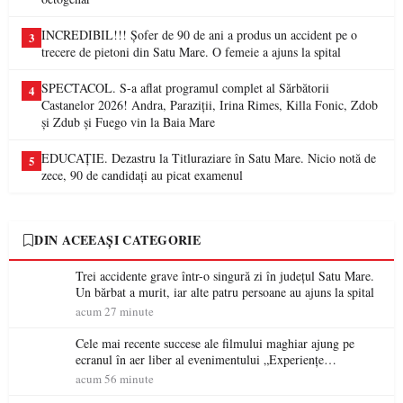
INCREDIBIL!!! Șofer de 90 de ani a produs un accident pe o
3
trecere de pietoni din Satu Mare. O femeie a ajuns la spital
SPECTACOL. S-a aflat programul complet al Sărbătorii
4
Castanelor 2026! Andra, Paraziții, Irina Rimes, Killa Fonic, Zdob
și Zdub și Fuego vin la Baia Mare
EDUCAȚIE. Dezastru la Titluraziare în Satu Mare. Nicio notă de
5
zece, 90 de candidați au picat examenul
DIN ACEEAȘI CATEGORIE
Trei accidente grave într-o singură zi în județul Satu Mare.
Un bărbat a murit, iar alte patru persoane au ajuns la spital
acum 27 minute
Cele mai recente succese ale filmului maghiar ajung pe
ecranul în aer liber al evenimentului „Experiențe
cinematografice Partium”
acum 56 minute