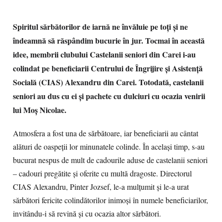
Spiritul s
ărbătorilor de iarnă ne învăluie pe toți și ne
îndeamnă să răspândim bucurie în jur. Tocmai în această
idee, membrii clubului Castelanii seniori din Carei i-au
colindat pe beneficiarii Centrului de Îngrijire și Asistență
Socială (CIAS) Alexandru din Carei. Totodată, castelanii
seniori au dus cu ei și pachete cu dulciuri cu ocazia venirii
lui Moș Nicolae.
Atmosfera a fost una de sărbătoare, iar beneficiarii au cântat
alături de oaspeții lor minunatele colinde. În același timp, s-au
bucurat nespus de mult de cadourile aduse de castelanii seniori
– cadouri pregătite și oferite cu multă dragoste. Directorul
CIAS Alexandru, Pinter Jozsef, le-a mulțumit și le-a urat
sărbători fericite colindătorilor inimoși în numele beneficiarilor,
invitându-i să revină și cu ocazia altor sărbători.