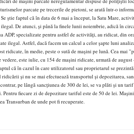
dicări de mașini parcate neregulamentar dispuse de polițiștii lo
turismelor parcate pe trecerile de pietoni, se arată într-o inform
. Se știe faptul că în data de 6 mai a început, la Satu Mare, activi
ilegal. De atunci, și până la finele lunii noiembrie, adică în circa
 ADP, specializate pentru astfel de activități, au ridicat, din or
ate ilegal. Astfel, dacă facem un calcul a celor șapte luni anali
ost ridicate, în medie, peste o sută de mașini pe lună. Cea mai ”
 vedere, este iulie, cu 154 de mașini ridicate, urmată de august 
tul că în cazul în care utilizatorul sau proprietarul se prezintă
ridicării și nu se mai efectuează transportul și depozitarea, san
 contrar, pe lângă sancțiunea de 300 de lei, se va plăti și un tarif
. Pentru fiecare zi de depozitare tariful este de 50 de lei. Mașini
tea Transurban de unde pot fi recuperate.