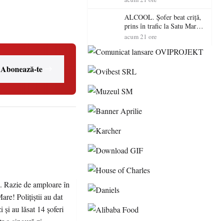
de amenzi și au lăsat 14
șoferi fără permis într-o
ALCOOL. Șofer beat criță,
singură zi
prins în trafic la Satu Mare!
Alcoolemie uriașă
acum 21 ore
descoperită de polițiști
Abonează-te