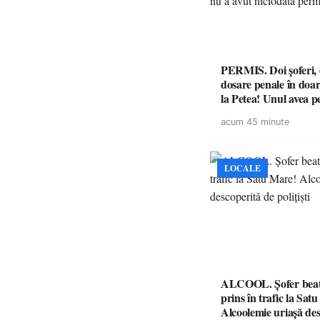
PERMIS. Doi șoferi,
dosare penale în doar
la Petea! Unul avea p
suspendat, celălalt nu
acum 45 minute
niciodată permis
LOCALE
ALCOOL. Șofer beat 
prins în trafic la Sat
Alcoolemie uriașă des