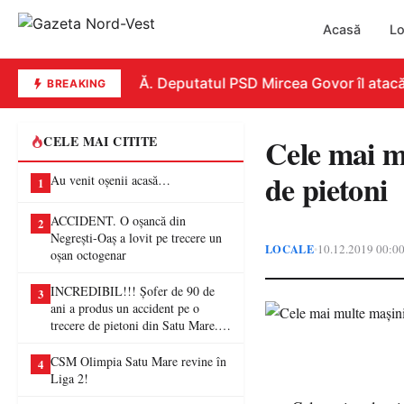
Acasă
Lo
REPLICĂ. Deputatul PSD Mircea Govor îl atacă dur
BREAKING
Cele mai mu
CELE MAI CITITE
de pietoni
Au venit oșenii acasă…
1
ACCIDENT. O oșancă din
2
Negrești-Oaș a lovit pe trecere un
LOCALE
10.12.2019 00:0
•
oșan octogenar
INCREDIBIL!!! Șofer de 90 de
3
ani a produs un accident pe o
trecere de pietoni din Satu Mare. O
femeie a ajuns la spital
CSM Olimpia Satu Mare revine în
4
Liga 2!