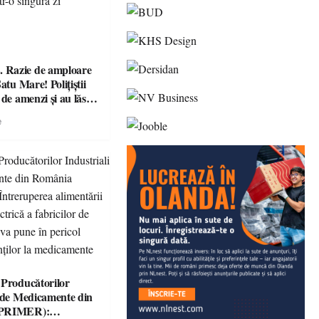
Razie de amploare
atu Mare! Polițiștii
 de amenzi și au lăsat
ără permis într-o
e
 Producătorilor
i de Medicamente din
(PRIMER):