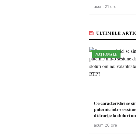
polițiști
acum 21 ore
ULTIMELE ARTI
NAȚIONALE
Ce caracteristici se s
puternic într-o sesiun
distracție la sloturi on
volatilitatea sau nive
acum 20 ore