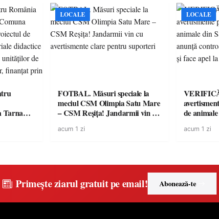
LOCALE
LOCALE
tru
FOTBAL. Măsuri speciale la
VERIFICĂR
meciul CSM Olimpia Satu Mare
avertisment
a Tarna
– CSM Reșița! Jandarmii vin cu
de animale
ctul de
avertismente clare pentru
DSVSA anu
acum 1 zi
acum 1 zi
ateriale
suporteri
toate gospod
te digitale
respectarea
ământ
at prin
Primește ziarul gratuit pe email!
Abonează-te