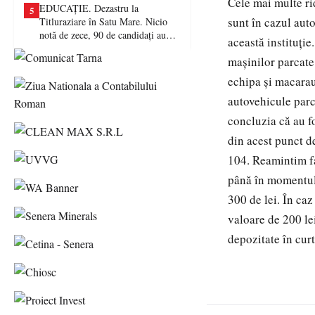
Cele mai multe ri
EDUCAȚIE. Dezastru la
5
sunt în cazul auto
Titluraziare în Satu Mare. Nicio
notă de zece, 90 de candidați au
această instituție
picat examenul
mașinilor parcate 
echipa și macaraua
autovehicule parc
concluzia că au f
din acest punct de
104. Reamintim fap
până în momentul 
300 de lei. În caz
valoare de 200 lei
depozitate în cur