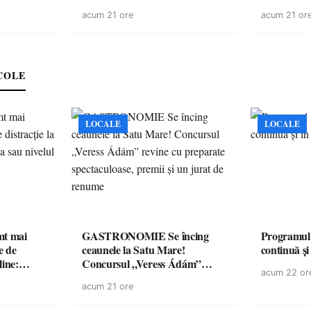
cu un dosar penal
“Întreruper
acum 21 ore
acum 21 or
energie elec
medicament
accesul pac
medicament
COLE
LOCALE
LOCALE
imt mai
GASTRONOMIE Se încing
Programul
e de
ceaunele la Satu Mare!
continuă și
line:
Concursul „Veress Ádám”
acum 22 or
lul RTP?
revine cu preparate
acum 21 ore
spectaculoase, premii și un jurat
de renume