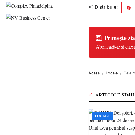
Distribuie:
Primește zia
Abonează-te și citeșt
Acasa
Locale
Cele m
ARTICOLE SIMI
LOCALE