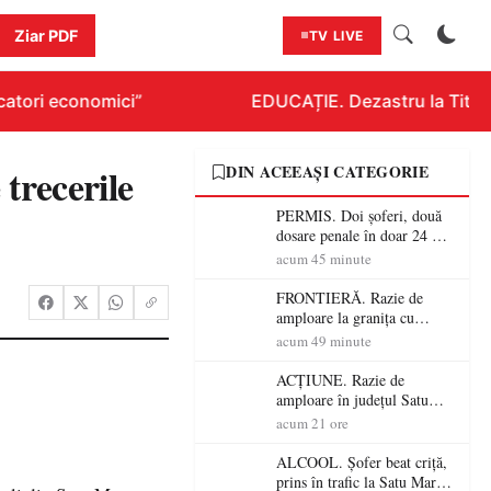
Ziar PDF
TV LIVE
atori economici”
EDUCAȚIE. Dezastru la Titlura
 trecerile
DIN ACEEAȘI CATEGORIE
PERMIS. Doi șoferi, două
dosare penale în doar 24 de
ore la Petea! Unul avea
acum 45 minute
permisul suspendat, celălalt
nu a avut niciodată permis
FRONTIERĂ. Razie de
amploare la granița cu
Ungaria! 800 de persoane și
acum 49 minute
peste 300 de mașini,
verificate
ACȚIUNE. Razie de
amploare în județul Satu
Mare! Polițiștii au dat sute
acum 21 ore
de amenzi și au lăsat 14
șoferi fără permis într-o
ALCOOL. Șofer beat criță,
singură zi
prins în trafic la Satu Mare!