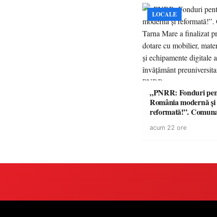
LOCALE
„PNRR: Fonduri pen
România modernă și
reformată!”. Comun
Mare a finalizat proie
acum 22 ore
dotare cu mobilier, m
didactice și echipamen
a unităților de învăț
preuniversitar, finanț
PNRR