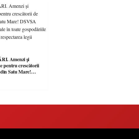
I. Amenzi și
e pentru crescătorii
 din Satu Mare!
nță controale în
ăriile și face apel la
 legii