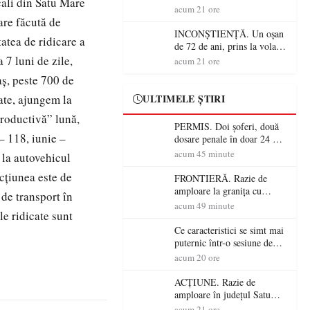
cali din Satu Mare
Alcoolemie uriașă
acum 21 ore
descoperită de polițiști
are făcută de
INCONȘTIENȚĂ. Un oșan
tatea de ridicare a
de 72 de ani, prins la volan
fără permis! Polițiștii l-au
 7 luni de zile,
acum 21 ore
cadorosit cu un dosar penal
aș, peste 700 de
zate, ajungem la
ULTIMELE ȘTIRI
productivă” lună,
PERMIS. Doi șoferi, două
– 118, iunie –
dosare penale în doar 24 de
ore la Petea! Unul avea
acum 45 minute
 la autovehicul
permisul suspendat, celălalt
cțiunea este de
nu a avut niciodată permis
FRONTIERĂ. Razie de
amploare la granița cu
 de transport în
Ungaria! 800 de persoane și
acum 49 minute
le ridicate sunt
peste 300 de mașini,
verificate
Ce caracteristici se simt mai
puternic într-o sesiune de
distracție la sloturi online:
acum 20 ore
volatilitatea sau nivelul
RTP?
ACȚIUNE. Razie de
amploare în județul Satu
Mare! Polițiștii au dat sute
acum 21 ore