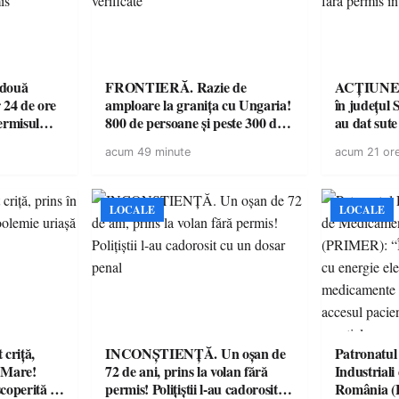
 două
FRONTIERĂ. Razie de
ACȚIUNE. 
 24 de ore
amploare la granița cu Ungaria!
în județul S
ermisul
800 de persoane și peste 300 de
au dat sute
 a avut
mașini, verificate
14 șoferi f
acum 49 minute
acum 21 or
singură zi
LOCALE
LOCALE
criță,
INCONȘTIENȚĂ. Un oșan de
Patronatul
u Mare!
72 de ani, prins la volan fără
Industrial
coperită de
permis! Polițiștii l-au cadorosit
România 