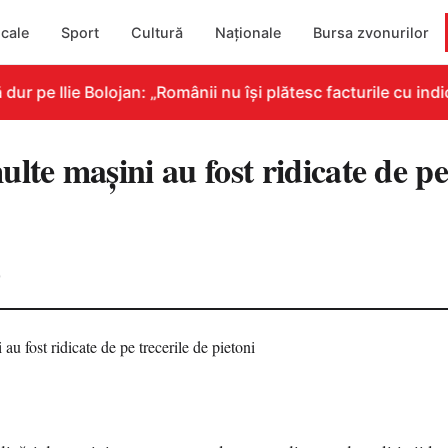
cale
Sport
Cultură
Naționale
Bursa zvonurilor
 pe Ilie Bolojan: „Românii nu își plătesc facturile cu indic
lte mașini au fost ridicate de pe
0