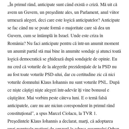
„În primul rând, anticipate sunt când există o criză. Mă uit că
avem un Guvern, un preşedinte ales, un Parlament, anul viitor
urmează alegeri, deci care este logică anticipatelor? Anticipate
se fac când nu se poate formă o majoritate care să dea un
Guvern, cum se întâmplă în Israel. Unde este criza în
România? Nu faci anticipate pentru că într-un anumit moment
un anumit partid stă mai bine în anumite sondaje şi atunci toată
logică democratică se ghidează după sondajele de opinie. Eu
nu cred că voturile de la alegerile prezidenţiale de la PSD nu
au fost toate voturile PSD-ului, dar cu certitudine zic că nici
voturile domnului Klaus Iohannis nu sunt voturile PNL. După
ce nişte câştigi nişte alegeri într-adevăr îţi vine bonusul e
câştigător. Mai vorbim peste câteva luni. E o temă falsă
anticipatele, care nu are niciun corespondent în primul rând
constituţional”, a spus Marcel Ciolacu, la TVR 1.
Preşedintele Klaus Iohannis a declarat, marţi, că adoptarea
unei eventuale moţiuni de cenzură la adresa guvernului Orban