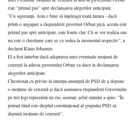
este ”primul pas” spre declanşarea alegerilor anticipate.
”Cu siguranţă. Asta e bine să înţeleagă toată lumea - dacă
printr-o angajare a răspunderii guvernul Orban pică, acesta este
primul pas spre anticipate, este foarte clar. Că se vor realiza sau
nu este o chestiune care se va vedea la momentul respectiv”, a
declarat Klaus Iohannis.
El a fost întrebat dacă adoptarea unei eventuale moţiuni de
cenzură la adresa guvernului Orban va duce la declanşarea
alegerilor anticipate.
Chestionat cu privire la intenţia anunţată de PSD de a depune
o moţiune de cenzură şi dacă asumarea răspunderii Guvernului
pe trei legi reprezintă un risc asumat, şeful statului a spus: "În
primul rând este dreptul constituţional al grupului PSD să
depună moţiune de cenzură”.