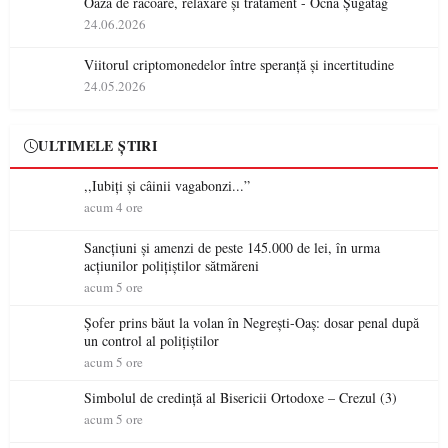
Oază de răcoare, relaxare și tratament - Ocna Șugatag
24.06.2026
Viitorul criptomonedelor între speranță și incertitudine
24.05.2026
ULTIMELE ȘTIRI
,,Iubiți și câinii vagabonzi...”
acum 4 ore
Sancțiuni și amenzi de peste 145.000 de lei, în urma
acțiunilor polițiștilor sătmăreni
acum 5 ore
Șofer prins băut la volan în Negrești-Oaș: dosar penal după
un control al polițiștilor
acum 5 ore
Simbolul de credinţă al Bisericii Ortodoxe – Crezul (3)
acum 5 ore