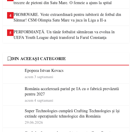
trecere de pietoni din Satu Mare. O femeie a ajuns la spital
PROMOVARE. Veste extraordinară pentru iubitorii de fotbal din
4
Sătmar! CSM Olimpia Satu Mare va juca în Liga a II-a
PERFORMANȚĂ. Un tânăr fotbalist sătmărean va evolua în
5
UEFA Youth League după transferul la Farul Constanța
DIN ACEEAȘI CATEGORIE
Epopeea Istvan Kovacs
acum 3 saptamani
România accelerează pariul pe IA cu o fabrică prevăzută
pentru 2027
acum 4 saptamani
Super Technologies cumpără Crafting Technologies și își
extinde operațiunile tehnologice din România
29.06.2026