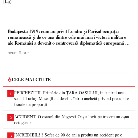
Budapesta 1919: cum au privit Londra și Parisul ocupația
românească și de ce una dintre cele mai mari victorii militare
ale României a devenit o controversă diplomatică europeană (
partea a II-a)
acum 9 ore
CELE MAI CITITE
PERCHEZIȚII. Primărie din ȚARA OAȘULUI, în centrul unui
1
scandal uriaș. Mascații au descins într-o anchetă privind presupuse
fraude de proporții
ACCIDENT. O oșancă din Negrești-Oaș a lovit pe trecere un oșan
2
octogenar
INCREDIBIL!!! Șofer de 90 de ani a produs un accident pe o
3