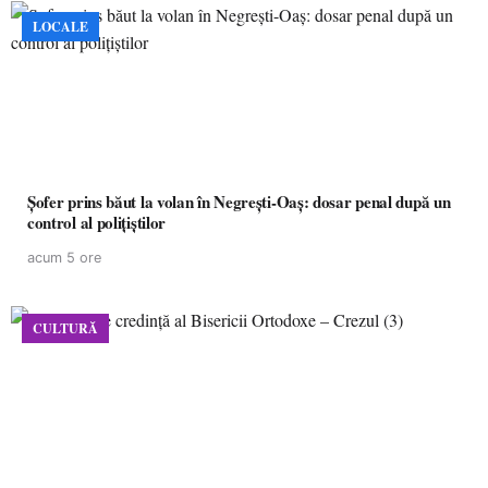
LOCALE
Șofer prins băut la volan în Negrești-Oaș: dosar penal după un
control al polițiștilor
acum 5 ore
CULTURĂ