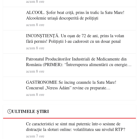
permis într-o singură zi
acum 8 ore
ALCOOL. Șofer beat criță, prins în trafic la Satu Mare!
Alcoolemie uriașă descoperită de polițiști
acum 8 ore
INCONȘTIENȚĂ. Un oșan de 72 de ani, prins la volan
fără permis! Polițiștii l-au cadorosit cu un dosar penal
acum 8 ore
Patronatul Producătorilor Industriali de Medicamente din
România (PRIMER): “Întreruperea alimentării cu energie
electrică a fabricilor de medicamente va pune în pericol
acum 8 ore
accesul pacienților la medicamente esențiale
GASTRONOMIE Se încing ceaunele la Satu Mare!
Concursul „Veress Ádám” revine cu preparate
spectaculoase, premii și un jurat de renume
acum 8 ore
ULTIMELE ȘTIRI
Ce caracteristici se simt mai puternic într-o sesiune de
distracție la sloturi online: volatilitatea sau nivelul RTP?
acum 7 ore