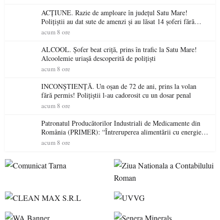
ACȚIUNE. Razie de amploare în județul Satu Mare!
Polițiștii au dat sute de amenzi și au lăsat 14 șoferi fără
permis într-o singură zi
acum 8 ore
ALCOOL. Șofer beat criță, prins în trafic la Satu Mare!
Alcoolemie uriașă descoperită de polițiști
acum 8 ore
INCONȘTIENȚĂ. Un oșan de 72 de ani, prins la volan
fără permis! Polițiștii l-au cadorosit cu un dosar penal
acum 8 ore
Patronatul Producătorilor Industriali de Medicamente din
România (PRIMER): “Întreruperea alimentării cu energie
electrică a fabricilor de medicamente va pune în pericol
acum 8 ore
accesul pacienților la medicamente esențiale