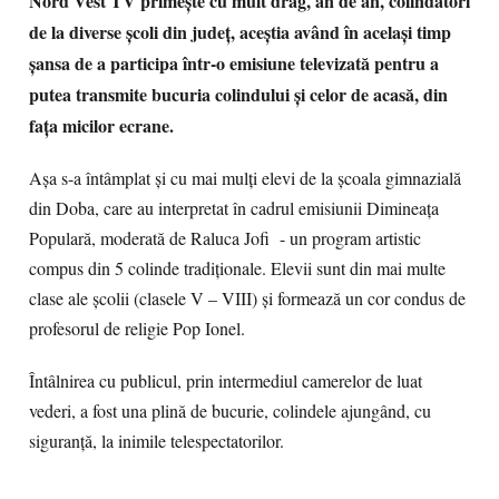
Nord Vest TV primește cu mult drag, an de an, colindători
de la diverse școli din județ, aceștia având în același timp
șansa de a participa într-o emisiune televizată pentru a
putea transmite bucuria colindului și celor de acasă, din
fața micilor ecrane.
Așa s-a întâmplat și cu mai mulți elevi de la școala gimnazială
din Doba, care au interpretat în cadrul emisiunii Dimineața
Populară, moderată de Raluca Jofi - un program artistic
compus din 5 colinde tradiționale. Elevii sunt din mai multe
clase ale școlii (clasele V – VIII) și formează un cor condus de
profesorul de religie Pop Ionel.
Întâlnirea cu publicul, prin intermediul camerelor de luat
vederi, a fost una plină de bucurie, colindele ajungând, cu
siguranță, la inimile telespectatorilor.