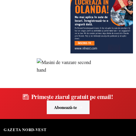
Primește ziarul gratuit pe email!
Abonează-te
GAZETA NORD-VEST