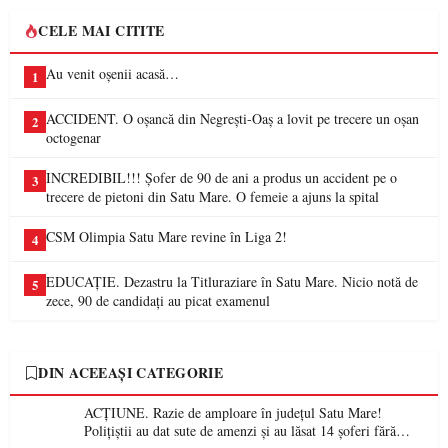
CELE MAI CITITE
Au venit oșenii acasă…
1
ACCIDENT. O oșancă din Negrești-Oaș a lovit pe trecere un oșan
2
octogenar
INCREDIBIL!!! Șofer de 90 de ani a produs un accident pe o
3
trecere de pietoni din Satu Mare. O femeie a ajuns la spital
CSM Olimpia Satu Mare revine în Liga 2!
4
EDUCAȚIE. Dezastru la Titluraziare în Satu Mare. Nicio notă de
5
zece, 90 de candidați au picat examenul
DIN ACEEAȘI CATEGORIE
ACȚIUNE. Razie de amploare în județul Satu Mare!
Polițiștii au dat sute de amenzi și au lăsat 14 șoferi fără