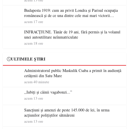
acum 13 ore
Budapesta 1919: cum au privit Londra și Parisul ocupația
românească și de ce una dintre cele mai mari victorii
militare ale României a devenit o controversă diplomatică
acum 17 ore
europeană ( partea a II-a)
INFRACȚIUNE. Tânăr de 19 ani, fără permis și la volanul
unei autoutilitare neînmatriculate
acum 18 ore
ULTIMELE ȘTIRI
Administratorul public Maskulik Csaba a primit în audiență
cetățenii din Satu Mare
acum 40 minute
,,Iubiți și câinii vagabonzi...”
acum 13 ore
Sancțiuni și amenzi de peste 145.000 de lei, în urma
acțiunilor polițiștilor sătmăreni
acum 13 ore