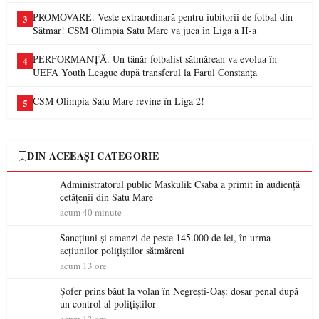
PROMOVARE. Veste extraordinară pentru iubitorii de fotbal din
3
Sătmar! CSM Olimpia Satu Mare va juca în Liga a II-a
PERFORMANȚĂ. Un tânăr fotbalist sătmărean va evolua în
4
UEFA Youth League după transferul la Farul Constanța
CSM Olimpia Satu Mare revine în Liga 2!
5
DIN ACEEAȘI CATEGORIE
Administratorul public Maskulik Csaba a primit în audiență
cetățenii din Satu Mare
acum 40 minute
Sancțiuni și amenzi de peste 145.000 de lei, în urma
acțiunilor polițiștilor sătmăreni
acum 13 ore
Șofer prins băut la volan în Negrești-Oaș: dosar penal după
un control al polițiștilor