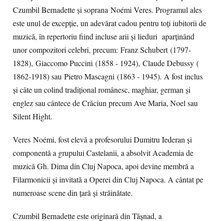
Czumbil Bernadette și soprana Noémi Veres. Programul ales
este unul de excepție, un adevărat cadou pentru toți iubitorii de
muzică, în repertoriu fiind incluse arii și lieduri aparținând
unor compozitori celebri, precum: Franz Schubert (1797-
1828), Giaccomo Puccini (1858 - 1924), Claude Debussy (
1862-1918) sau Pietro Mascagni (1863 - 1945). A fost inclus
și câte un colind tradițional românesc, maghiar, german și
englez sau cântece de Crăciun precum Ave Maria, Noel sau
Silent Hight.
Veres Noémi, fost elevă a profesorului Dumitru Iederan și
componentă a grupului Castelanii, a absolvit Academia de
muzică Gh. Dima din Cluj Napoca, apoi devine membră a
Filarmonicii și invitată a Operei din Cluj Napoca. A cântat pe
numeroase scene din țară și străinătate.
Czumbil Bernadette este originară din Tășnad, a