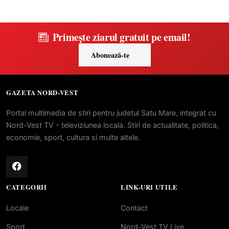
Primește ziarul gratuit pe email!
Abonează-te
GAZETA NORD-VEST
Portal multimedia de stiri pentru judetul Satu Mare, integrat cu
Nord-Vest TV - televiziunea locala. Stiri de actualitate, politica,
economie, sport, cultura si multe altele.
CATEGORII
LINK-URI UTILE
Locale
Contact
Sport
Nord-Vest TV Live