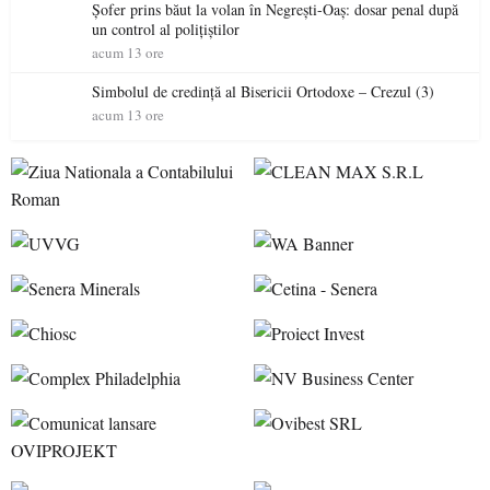
Șofer prins băut la volan în Negrești-Oaș: dosar penal după
un control al polițiștilor
acum 13 ore
Simbolul de credinţă al Bisericii Ortodoxe – Crezul (3)
acum 13 ore