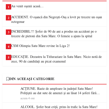
Au venit oșenii acasă…
1
ACCIDENT. O oșancă din Negrești-Oaș a lovit pe trecere un oșan
2
octogenar
INCREDIBIL!!! Șofer de 90 de ani a produs un accident pe o
3
trecere de pietoni din Satu Mare. O femeie a ajuns la spital
CSM Olimpia Satu Mare revine în Liga 2!
4
EDUCAȚIE. Dezastru la Titluraziare în Satu Mare. Nicio notă de
5
zece, 90 de candidați au picat examenul
DIN ACEEAȘI CATEGORIE
ACȚIUNE. Razie de amploare în județul Satu Mare!
Polițiștii au dat sute de amenzi și au lăsat 14 șoferi fără
permis într-o singură zi
acum 4 ore
ALCOOL. Șofer beat criță, prins în trafic la Satu Mare!