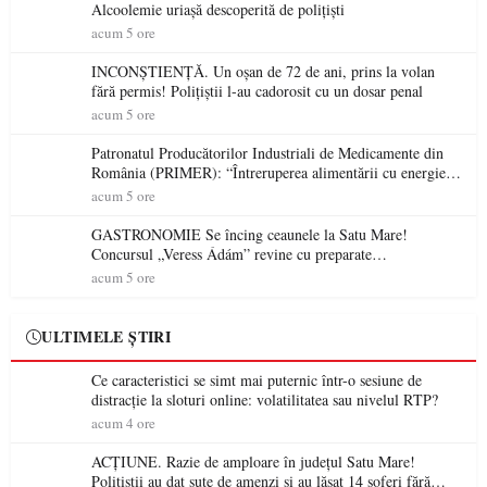
Alcoolemie uriașă descoperită de polițiști
acum 5 ore
INCONȘTIENȚĂ. Un oșan de 72 de ani, prins la volan
fără permis! Polițiștii l-au cadorosit cu un dosar penal
acum 5 ore
Patronatul Producătorilor Industriali de Medicamente din
România (PRIMER): “Întreruperea alimentării cu energie
electrică a fabricilor de medicamente va pune în pericol
acum 5 ore
accesul pacienților la medicamente esențiale
GASTRONOMIE Se încing ceaunele la Satu Mare!
Concursul „Veress Ádám” revine cu preparate
spectaculoase, premii și un jurat de renume
acum 5 ore
ULTIMELE ȘTIRI
Ce caracteristici se simt mai puternic într-o sesiune de
distracție la sloturi online: volatilitatea sau nivelul RTP?
acum 4 ore
ACȚIUNE. Razie de amploare în județul Satu Mare!
Polițiștii au dat sute de amenzi și au lăsat 14 șoferi fără