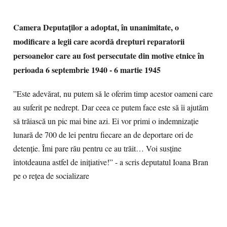
Camera Deputaților a adoptat, în unanimitate, o
modificare a legii care acordă drepturi reparatorii
persoanelor care au fost persecutate din motive etnice în
perioada 6 septembrie 1940 - 6 martie 1945
”Este adevărat, nu putem să le oferim timp acestor oameni care
au suferit pe nedrept. Dar ceea ce putem face este să îi ajutăm
să trăiască un pic mai bine azi. Ei vor primi o indemnizație
lunară de 700 de lei pentru fiecare an de deportare ori de
detenție. Îmi pare rău pentru ce au trăit… Voi susține
întotdeauna astfel de inițiative!” - a scris deputatul Ioana Bran
pe o rețea de socializare