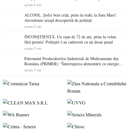
permis într-o singură zi
acum 4 ore
ALCOOL. Șofer beat criță, prins în trafic la Satu Mare!
Alcoolemie uriașă descoperită de polițiști
acum 5 ore
INCONȘTIENȚĂ. Un oșan de 72 de ani, prins la volan
fără permis! Polițiștii l-au cadorosit cu un dosar penal
acum 5 ore
Patronatul Producătorilor Industriali de Medicamente din
România (PRIMER): “Întreruperea alimentării cu energie
electrică a fabricilor de medicamente va pune în pericol
acum 5 ore
accesul pacienților la medicamente esențiale