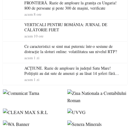
FRONTIERĂ. Razie de amploare la granița cu Ungaria!
800 de persoane și peste 300 de mașini, verificate
acum 8 ore
VERTICALI PENTRU ROMÂNIA: JURNAL DE
CĂLĂTORIE FIJET
acum 10 ore
Ce caracteristici se simt mai puternic într-o sesiune de
distracție la sloturi online: volatilitatea sau nivelul RTP?
acum 1 zi
ACȚIUNE. Razie de amploare în județul Satu Mare!
Polițiștii au dat sute de amenzi și au lăsat 14 șoferi fără
permis într-o singură zi
acum 1 zi