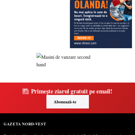
Primește ziarul gratuit pe email!
Abonează-te
GAZETA NORD-VEST