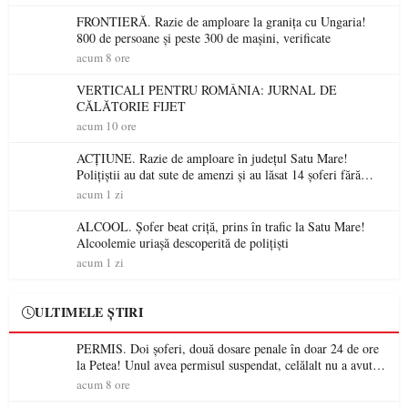
FRONTIERĂ. Razie de amploare la granița cu Ungaria!
800 de persoane și peste 300 de mașini, verificate
acum 8 ore
VERTICALI PENTRU ROMÂNIA: JURNAL DE
CĂLĂTORIE FIJET
acum 10 ore
ACȚIUNE. Razie de amploare în județul Satu Mare!
Polițiștii au dat sute de amenzi și au lăsat 14 șoferi fără
permis într-o singură zi
acum 1 zi
ALCOOL. Șofer beat criță, prins în trafic la Satu Mare!
Alcoolemie uriașă descoperită de polițiști
acum 1 zi
ULTIMELE ȘTIRI
PERMIS. Doi șoferi, două dosare penale în doar 24 de ore
la Petea! Unul avea permisul suspendat, celălalt nu a avut
niciodată permis
acum 8 ore