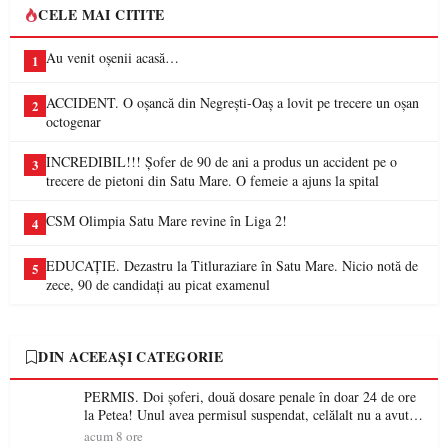
CELE MAI CITITE
Au venit oșenii acasă…
1
ACCIDENT. O oșancă din Negrești-Oaș a lovit pe trecere un oșan
2
octogenar
INCREDIBIL!!! Șofer de 90 de ani a produs un accident pe o
3
trecere de pietoni din Satu Mare. O femeie a ajuns la spital
CSM Olimpia Satu Mare revine în Liga 2!
4
EDUCAȚIE. Dezastru la Titluraziare în Satu Mare. Nicio notă de
5
zece, 90 de candidați au picat examenul
DIN ACEEAȘI CATEGORIE
PERMIS. Doi șoferi, două dosare penale în doar 24 de ore
la Petea! Unul avea permisul suspendat, celălalt nu a avut
niciodată permis
acum 8 ore