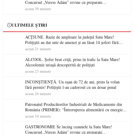
Concursul „Veress Ádám” revine cu preparate
spectaculoase, premii și un jurat de renume
acum 39 minute
ULTIMELE ȘTIRI
ACȚIUNE. Razie de amploare în județul Satu Mare!
Polițiștii au dat sute de amenzi și au lăsat 14 șoferi fără
permis într-o singură zi
acum 21 minute
ALCOOL. Șofer beat criță, prins în trafic la Satu Mare!
Alcoolemie uriașă descoperită de polițiști
acum 23 minute
INCONȘTIENȚĂ. Un oșan de 72 de ani, prins la volan
fără permis! Polițiștii l-au cadorosit cu un dosar penal
acum 26 minute
Patronatul Producătorilor Industriali de Medicamente din
România (PRIMER): “Întreruperea alimentării cu energie
electrică a fabricilor de medicamente va pune în pericol
acum 34 minute
accesul pacienților la medicamente esențiale
GASTRONOMIE Se încing ceaunele la Satu Mare!
Concursul „Veress Ádám” revine cu preparate