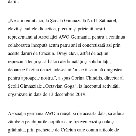
dărui.
„Ne-am reunit aici, la Şcoala Gimnazială Nr.11 Sătmărel,
elevii și cadrele didactice, precum și prietenii noștri,
reprezentanți ai Asociaţiei AWO Germania, pentru a continua
colaborarea începută acum patru ani și concretizată azi prin
aceste daruri de Crăciun. Dragi elevi, astfel de acțiuni
reprezintă lecții și sărbători ale bunătății și solidarității,
deoarece în ziua de azi, adesea uităm ce înseamnă dragostea
pentru aproapele nostru.”, a spus Corina Chindriş, director al
Școlii Gimnaziale „Octavian Goga", la începutul activității
organizate în data de 13 decembrie 2019.
Asociația germană AWO a reușit, si de această dată, să aducă
zâmbete pe chipurile copiilor care frecventează școala și
grădinița, prin pachetele de Crăciun care conțin articole de