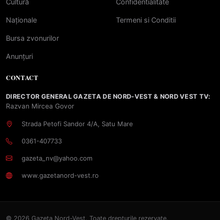
Cultură
Confidentialitate
Naționale
Termeni si Conditii
Bursa zvonurilor
Anunțuri
CONTACT
DIRECTOR GENERAL GAZETA DE NORD-VEST & NORD VEST TV:
Razvan Mircea Govor
Strada Petofi Sandor 4/A, Satu Mare
0361-407733
gazeta_nv@yahoo.com
www.gazetanord-vest.ro
© 2026 Gazeta Nord-Vest. Toate drepturile rezervate.