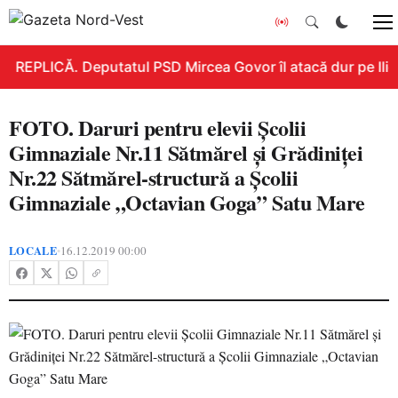
REPLICĂ. Deputatul PSD Mircea Govor îl atacă dur pe Ilie B
FOTO. Daruri pentru elevii Şcolii
Gimnaziale Nr.11 Sătmărel și Grădiniţei
Nr.22 Sătmărel-structură a Şcolii
Gimnaziale „Octavian Goga” Satu Mare
LOCALE
16.12.2019 00:00
•