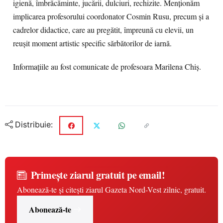
igienă, îmbrăcăminte, jucării, dulciuri, rechizite. Menționăm
implicarea profesorului coordonator Cosmin Rusu, precum și a
cadrelor didactice, care au pregătit, împreună cu elevii, un
reușit moment artistic specific sărbătorilor de iarnă.
Informațiile au fost comunicate de profesoara Marilena Chiș.
Distribuie:
Primește ziarul gratuit pe email!
Abonează-te și citești ziarul Gazeta Nord-Vest zilnic, gratuit.
Abonează-te