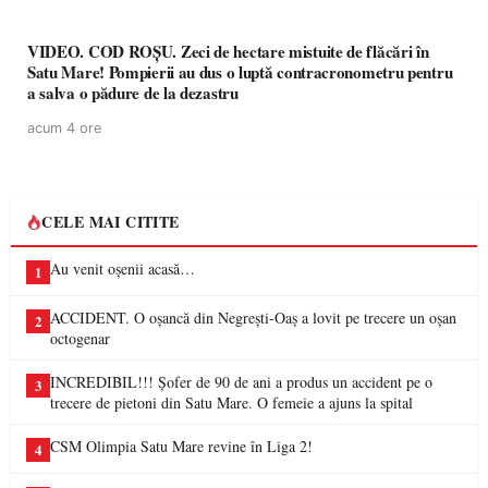
VIDEO. COD ROȘU. Zeci de hectare mistuite de flăcări în
Satu Mare! Pompierii au dus o luptă contracronometru pentru
a salva o pădure de la dezastru
acum 4 ore
CELE MAI CITITE
Au venit oșenii acasă…
1
ACCIDENT. O oșancă din Negrești-Oaș a lovit pe trecere un oșan
2
octogenar
INCREDIBIL!!! Șofer de 90 de ani a produs un accident pe o
3
trecere de pietoni din Satu Mare. O femeie a ajuns la spital
CSM Olimpia Satu Mare revine în Liga 2!
4