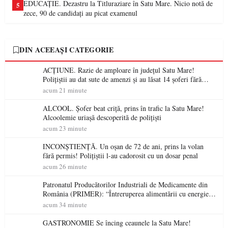
EDUCAȚIE. Dezastru la Titluraziare în Satu Mare. Nicio notă de
5
zece, 90 de candidați au picat examenul
DIN ACEEAȘI CATEGORIE
ACȚIUNE. Razie de amploare în județul Satu Mare!
Polițiștii au dat sute de amenzi și au lăsat 14 șoferi fără
permis într-o singură zi
acum 21 minute
ALCOOL. Șofer beat criță, prins în trafic la Satu Mare!
Alcoolemie uriașă descoperită de polițiști
acum 23 minute
INCONȘTIENȚĂ. Un oșan de 72 de ani, prins la volan
fără permis! Polițiștii l-au cadorosit cu un dosar penal
acum 26 minute
Patronatul Producătorilor Industriali de Medicamente din
România (PRIMER): “Întreruperea alimentării cu energie
electrică a fabricilor de medicamente va pune în pericol
acum 34 minute
accesul pacienților la medicamente esențiale
GASTRONOMIE Se încing ceaunele la Satu Mare!