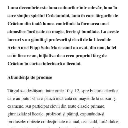
Luna decembrie este luna cadourilor într-adevăr, luna în
care simțim spiritul Crăciunului, luna în care târgurile de
Crăciun din toată lumea contribuie la formarea unei
atmosfere încărcate cu magie, feerie și bunătate. La aceste
lucruri s-au gândit și profesorii și elevii de la Liceul de
Arte Aurel Popp Satu Mare când au avut, din nou, la fel
ca în fiecare an, inițiativa de a crea propriul târg de
Crăciun în curtea interioară a liceului.
Abundență de produse
Târgul s-a desfășurat între orele 10 și 12, spre bucuria elevilor
care au putut să ia o pauză încărcată cu magie de la cursuri și
examene. Au participat elevii din toate clasele primare,
gimnaziale și liceale, profesori și părinți, expunându-și
produsele: obiecte confecționate manual, ceai cald, turtă dulce,