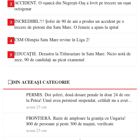
ACCIDENT. O oșancă din Negrești-Oaș a lovit pe trecere un oșan
2
octogenar
INCREDIBIL!!! Șofer de 90 de ani a produs un accident pe o
3
trecere de pietoni din Satu Mare. O femeie a ajuns la spital
CSM Olimpia Satu Mare revine în Liga 2!
4
EDUCAȚIE. Dezastru la Titluraziare în Satu Mare. Nicio notă de
5
zece, 90 de candidați au picat examenul
DIN ACEEAȘI CATEGORIE
PERMIS. Doi șoferi, două dosare penale în doar 24 de ore
la Petea! Unul avea permisul suspendat, celălalt nu a avut
niciodată permis
acum 23 ore
FRONTIERĂ. Razie de amploare la granița cu Ungaria!
800 de persoane și peste 300 de mașini, verificate
acum 23 ore