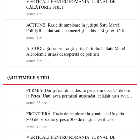
VERTICALI PENTRU ROMÂNIA: JURNAL DE
CĂLĂTORIE FIJET
acum 1 zi
ACȚIUNE. Razie de amploare în județul Satu Mare!
Polițiștii au dat sute de amenzi și au lăsat 14 șoferi fără
permis într-o singură zi
acum 1 zi
ALCOOL. Șofer beat criță, prins în trafic la Satu Mare!
Alcoolemie uriașă descoperită de polițiști
acum 1 zi
ULTIMELE ȘTIRI
PERMIS. Doi șoferi, două dosare penale în doar 24 de ore
la Petea! Unul avea permisul suspendat, celălalt nu a avut
niciodată permis
acum 23 ore
FRONTIERĂ. Razie de amploare la granița cu Ungaria!
800 de persoane și peste 300 de mașini, verificate
acum 23 ore
VERTICALI PENTRU ROMÂNIA: JURNAL DE