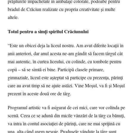
prăjiturele împachetate în ambalaje colorate, podoabe pentru
bradul de Crăciun realizate cu propria creativitate și multe
altele.
Totul pentru a simți spiritul Crăciunului
“Este un obicei deja la liceul nostru. Am avut diferite locații în
anii anteriori, dar anul acesta ne-am gândit să facem târgul cât
mai autentic, în curtea liceului, cu colinde, cu tombole pentru
copii – să se simtă ei bine. Participă clasele primare,
gimnaziale, liceul este așteptat să participe cu prezența, părinți
care au avut timp să ne ajute astăzi. Vine Moșul, va fi și Moșul
prezent în aceste două ore de târg.
Programul artistic va fi asigurat de cei mici, care vor colinda pe
scenă. Ceea ce se adună din micile vânzări de la târg ca bănuți,
va intra în contul asociației de părinți, care ne mai sprijină cu
una, alta când avem nevoie. Produsele vândute la târg sunt