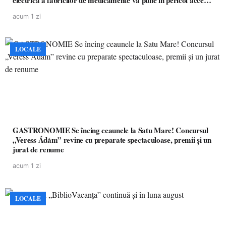
electrică a fabricilor de medicamente va pune în pericol accesul
pacienților la medicamente esențiale
acum 1 zi
LOCALE
GASTRONOMIE Se încing ceaunele la Satu Mare! Concursul
„Veress Ádám” revine cu preparate spectaculoase, premii și un
jurat de renume
acum 1 zi
LOCALE