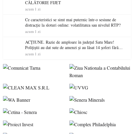
CĂLĂTORIE FIJET
acum 1 zi
Ce caracteristici se simt mai puternic într-o sesiune de
distracție la sloturi online: volatilitatea sau nivelul RTP?
acum 1 zi
ACȚIUNE. Razie de amploare în județul Satu Mare!
Polițiștii au dat sute de amenzi și au lăsat 14 șoferi fără
permis într-o singură zi
acum 1 zi