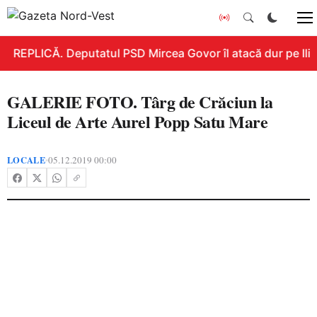
REPLICĂ. Deputatul PSD Mircea Govor îl atacă dur pe Ilie B
GALERIE FOTO. Târg de Crăciun la
Liceul de Arte Aurel Popp Satu Mare
LOCALE
05.12.2019 00:00
•