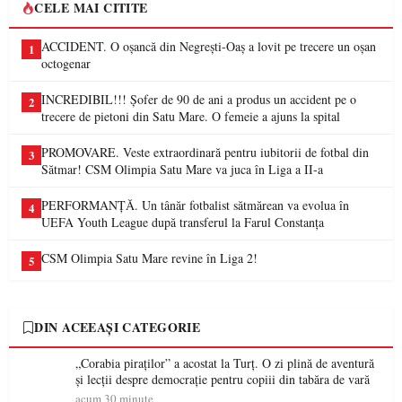
CELE MAI CITITE
ACCIDENT. O oșancă din Negrești-Oaș a lovit pe trecere un oșan
1
octogenar
INCREDIBIL!!! Șofer de 90 de ani a produs un accident pe o
2
trecere de pietoni din Satu Mare. O femeie a ajuns la spital
PROMOVARE. Veste extraordinară pentru iubitorii de fotbal din
3
Sătmar! CSM Olimpia Satu Mare va juca în Liga a II-a
PERFORMANȚĂ. Un tânăr fotbalist sătmărean va evolua în
4
UEFA Youth League după transferul la Farul Constanța
CSM Olimpia Satu Mare revine în Liga 2!
5
DIN ACEEAȘI CATEGORIE
„Corabia piraților” a acostat la Turț. O zi plină de aventură
și lecții despre democrație pentru copiii din tabăra de vară
acum 30 minute