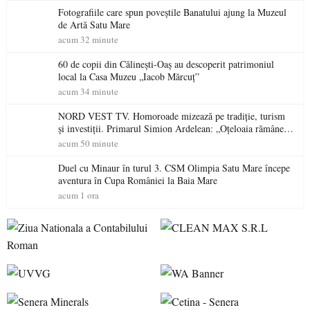
Fotografiile care spun poveștile Banatului ajung la Muzeul
de Artă Satu Mare
acum 32 minute
60 de copii din Călinești-Oaș au descoperit patrimoniul
local la Casa Muzeu „Iacob Mărcuț”
acum 34 minute
NORD VEST TV. Homoroade mizează pe tradiție, turism
și investiții. Primarul Simion Ardelean: „Oțeloaia rămâne
un brand al Codrului”
acum 50 minute
Duel cu Minaur în turul 3. CSM Olimpia Satu Mare începe
aventura în Cupa României la Baia Mare
acum 1 ora