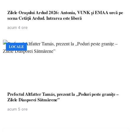
Zilele Orașului Ardud 2026: Antonia, VUNK și EMAA urcă pe
scena Cetății Ardud. Intrarea este liberă
acum 4 ore
LOCALE
Prefectul Altfatter Tamás, prezent la „Poduri peste granițe –
Zilele Diasporei Sătmărene”
acum 5 ore