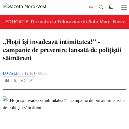
EDUCAȚIE. Dezastru la Titluraziare în Satu Mare. Nicio n
,,Hoții își invadează intimitatea!” -
campanie de prevenire lansată de polițiștii
sătmăreni
LOCALE
09.12.2019 00:00
•