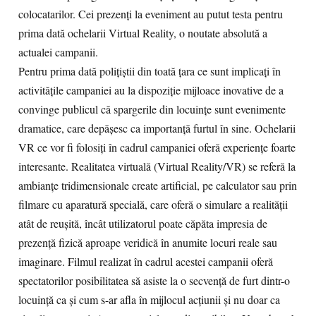
colocatarilor. Cei prezenți la eveniment au putut testa pentru
prima dată ochelarii Virtual Reality, o noutate absolută a
actualei campanii.
Pentru prima dată polițiștii din toată țara ce sunt implicați în
activitățile campaniei au la dispoziție mijloace inovative de a
convinge publicul că spargerile din locuințe sunt evenimente
dramatice, care depășesc ca importanță furtul în sine. Ochelarii
VR ce vor fi folosiți în cadrul campaniei oferă experiențe foarte
interesante. Realitatea virtuală (Virtual Reality/VR) se referă la
ambianțe tridimensionale create artificial, pe calculator sau prin
filmare cu aparatură specială, care oferă o simulare a realității
atât de reușită, încât utilizatorul poate căpăta impresia de
prezență fizică aproape veridică în anumite locuri reale sau
imaginare. Filmul realizat în cadrul acestei campanii oferă
spectatorilor posibilitatea să asiste la o secvență de furt dintr-o
locuință ca și cum s-ar afla în mijlocul acțiunii și nu doar ca