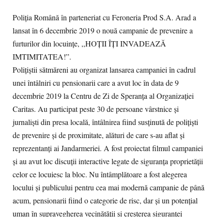
Poliția Română în parteneriat cu Feroneria Prod S.A. Arad a
lansat în 6 decembrie 2019 o nouă campanie de prevenire a
furturilor din locuințe, ,,HOȚII ÎȚI INVADEAZĂ
IMTIMITATEA!”.
Polițiștii sătmăreni au organizat lansarea campaniei în cadrul
unei întâlniri cu pensionarii care a avut loc în data de 9
decembrie 2019 la Centru de Zi de Speranța al Organizației
Caritas. Au participat peste 30 de persoane vârstnice și
jurnaliști din presa locală, întâlnirea fiind susținută de polițiști
de prevenire și de proximitate, alături de care s-au aflat și
reprezentanți ai Jandarmeriei. A fost proiectat filmul campaniei
și au avut loc discuții interactive legate de siguranța proprietății
celor ce locuiesc la bloc. Nu întâmplătoare a fost alegerea
locului și publicului pentru cea mai modernă campanie de până
acum, pensionarii fiind o categorie de risc, dar și un potențial
uman în supravegherea vecinătății și creșterea siguranței