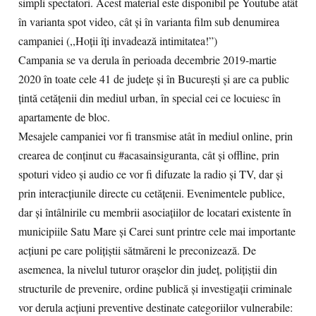
simpli spectatori. Acest material este disponibil pe Youtube atât
în varianta spot video, cât și în varianta film sub denumirea
campaniei (,,Hoții îți invadează intimitatea!”)
Campania se va derula în perioada decembrie 2019-martie
2020 în toate cele 41 de județe și în București și are ca public
țintă cetățenii din mediul urban, în special cei ce locuiesc în
apartamente de bloc.
Mesajele campaniei vor fi transmise atât în mediul online, prin
crearea de conținut cu #acasainsiguranta, cât și offline, prin
spoturi video și audio ce vor fi difuzate la radio și TV, dar și
prin interacțiunile directe cu cetățenii. Evenimentele publice,
dar și întâlnirile cu membrii asociațiilor de locatari existente în
municipiile Satu Mare și Carei sunt printre cele mai importante
acțiuni pe care polițiștii sătmăreni le preconizează. De
asemenea, la nivelul tuturor orașelor din județ, polițiștii din
structurile de prevenire, ordine publică și investigații criminale
vor derula acțiuni preventive destinate categoriilor vulnerabile: