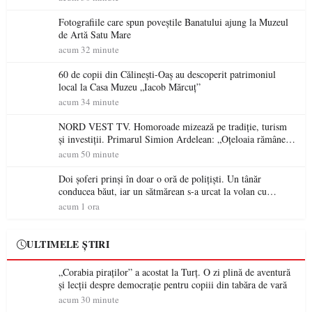
Fotografiile care spun poveștile Banatului ajung la Muzeul
de Artă Satu Mare
acum 32 minute
60 de copii din Călinești-Oaș au descoperit patrimoniul
local la Casa Muzeu „Iacob Mărcuț”
acum 34 minute
NORD VEST TV. Homoroade mizează pe tradiție, turism
și investiții. Primarul Simion Ardelean: „Oțeloaia rămâne
un brand al Codrului”
acum 50 minute
Doi șoferi prinși în doar o oră de polițiști. Un tânăr
conducea băut, iar un sătmărean s-a urcat la volan cu
permisul suspendat
acum 1 ora
ULTIMELE ȘTIRI
„Corabia piraților” a acostat la Turț. O zi plină de aventură
și lecții despre democrație pentru copiii din tabăra de vară
acum 30 minute