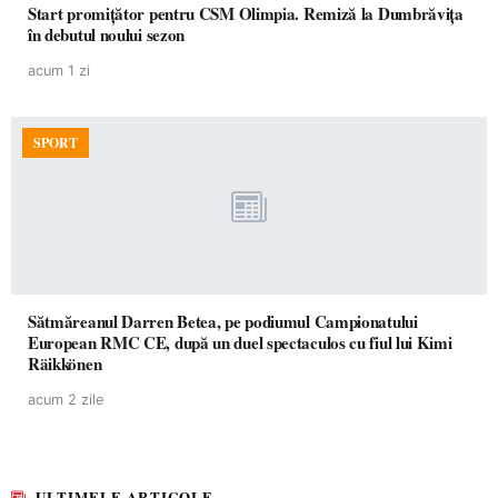
Start promițător pentru CSM Olimpia. Remiză la Dumbrăvița
în debutul noului sezon
acum 1 zi
SPORT
Sătmăreanul Darren Betea, pe podiumul Campionatului
European RMC CE, după un duel spectaculos cu fiul lui Kimi
Räikkönen
acum 2 zile
ULTIMELE ARTICOLE