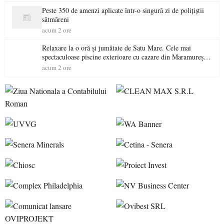
Peste 350 de amenzi aplicate într-o singură zi de polițiștii
sătmăreni
acum 2 ore
Relaxare la o oră și jumătate de Satu Mare. Cele mai
spectaculoase piscine exterioare cu cazare din Maramureș,
ideale pentru o escapadă de vară
acum 2 ore