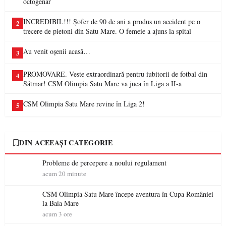
octogenar
INCREDIBIL!!! Șofer de 90 de ani a produs un accident pe o
2
trecere de pietoni din Satu Mare. O femeie a ajuns la spital
Au venit oșenii acasă…
3
PROMOVARE. Veste extraordinară pentru iubitorii de fotbal din
4
Sătmar! CSM Olimpia Satu Mare va juca în Liga a II-a
CSM Olimpia Satu Mare revine în Liga 2!
5
DIN ACEEAȘI CATEGORIE
Probleme de percepere a noului regulament
acum 20 minute
CSM Olimpia Satu Mare începe aventura în Cupa României
la Baia Mare
acum 3 ore