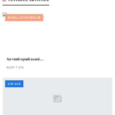
BURSA ZVONURILOR
Au venit oșenii acasă…
acum 1 ora
LOCALE