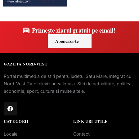
Primește ziarul gratuit pe email!
Abonează-te
GAZETA NORD-VEST
Portal multimedia de stiri pentru judetul Satu Mare, integrat cu
Nord-Vest TV - televiziunea locala. Stiri de actualitate, politica,
economie, sport, cultura si multe altele.
CATEGORII
LINK-URI UTILE
Locale
Contact