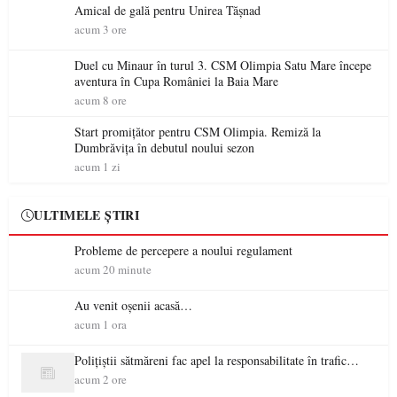
Amical de gală pentru Unirea Tășnad
acum 3 ore
Duel cu Minaur în turul 3. CSM Olimpia Satu Mare începe
aventura în Cupa României la Baia Mare
acum 8 ore
Start promițător pentru CSM Olimpia. Remiză la
Dumbrăvița în debutul noului sezon
acum 1 zi
ULTIMELE ȘTIRI
Probleme de percepere a noului regulament
acum 20 minute
Au venit oșenii acasă…
acum 1 ora
Polițiștii sătmăreni fac apel la responsabilitate în trafic…
acum 2 ore