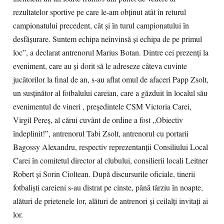
rezultatelor sportive pe care le-am obţinut atât în returul
campionatului precedent, cât şi în turul campionatului în
desfăşurare. Suntem echipa neînvinsă şi echipa de pe primul
loc”, a declarat antrenorul Marius Botan. Dintre cei prezenți la
eveniment, care au și dorit să le adreseze câteva cuvinte
jucătorilor la final de an, s-au aflat omul de afaceri Papp Zsolt,
un susţinător al fotbalului careian, care a găzduit în localul său
evenimentul de vineri , preşedintele CSM Victoria Carei,
Virgil Pereş, al cărui cuvânt de ordine a fost „Obiectiv
îndeplinit!”, antrenorul Tabi Zsolt, antrenorul cu portarii
Bagossy Alexandru, respectiv reprezentanţii Consiliului Local
Carei în comitetul director al clubului, consilierii locali Leitner
Robert şi Sorin Cioltean. După discursurile oficiale, tinerii
fotbalişti careieni s-au distrat pe cinste, până târziu în noapte,
alături de prietenele lor, alături de antrenori şi ceilalţi invitaţi ai
lor.