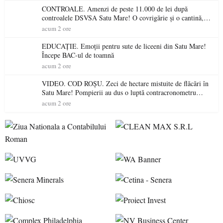
CONTROALE. Amenzi de peste 11.000 de lei după
controalele DSVSA Satu Mare! O covrigărie și o cantină,
sancționate pentru nereguli
acum 2 ore
EDUCAȚIE. Emoții pentru sute de liceeni din Satu Mare!
Începe BAC-ul de toamnă
acum 2 ore
VIDEO. COD ROȘU. Zeci de hectare mistuite de flăcări în
Satu Mare! Pompierii au dus o luptă contracronometru
pentru a salva o pădure de la dezastru
acum 2 ore