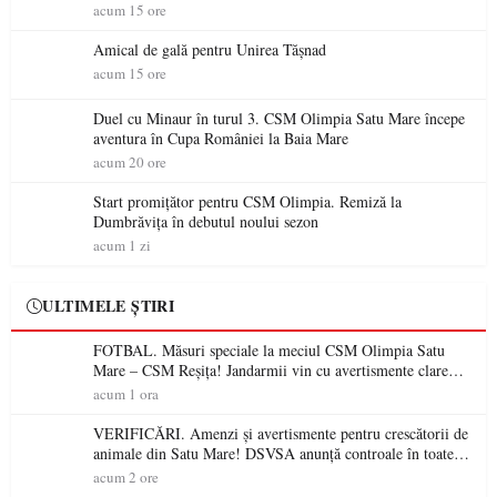
acum 15 ore
Amical de gală pentru Unirea Tășnad
acum 15 ore
Duel cu Minaur în turul 3. CSM Olimpia Satu Mare începe
aventura în Cupa României la Baia Mare
acum 20 ore
Start promițător pentru CSM Olimpia. Remiză la
Dumbrăvița în debutul noului sezon
acum 1 zi
ULTIMELE ȘTIRI
FOTBAL. Măsuri speciale la meciul CSM Olimpia Satu
Mare – CSM Reșița! Jandarmii vin cu avertismente clare
pentru suporteri
acum 1 ora
VERIFICĂRI. Amenzi și avertismente pentru crescătorii de
animale din Satu Mare! DSVSA anunță controale în toate
gospodăriile și face apel la respectarea legii
acum 2 ore