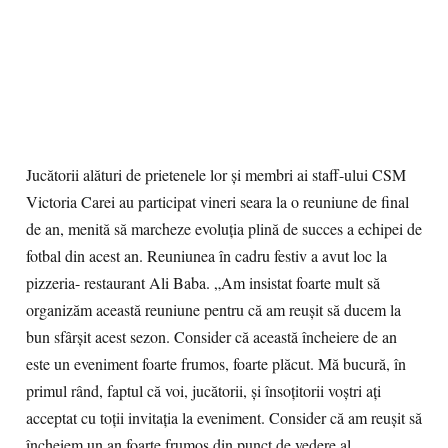
Jucătorii alături de prietenele lor şi membri ai staff-ului CSM
Victoria Carei au participat vineri seara la o reuniune de final
de an, menită să marcheze evoluţia plină de succes a echipei de
fotbal din acest an. Reuniunea în cadru festiv a avut loc la
pizzeria- restaurant Ali Baba. „Am insistat foarte mult să
organizăm această reuniune pentru că am reuşit să ducem la
bun sfârşit acest sezon. Consider că această încheiere de an
este un eveniment foarte frumos, foarte plăcut. Mă bucură, în
primul rând, faptul că voi, jucătorii, şi însoţitorii voştri aţi
acceptat cu toţii invitaţia la eveniment. Consider că am reuşit să
încheiem un an foarte frumos din punct de vedere al