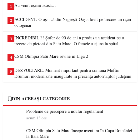
Au venit oșenii acasă…
1
ACCIDENT. O oșancă din Negrești-Oaș a lovit pe trecere un oșan
2
octogenar
INCREDIBIL!!! Șofer de 90 de ani a produs un accident pe o
3
trecere de pietoni din Satu Mare. O femeie a ajuns la spital
CSM Olimpia Satu Mare revine în Liga 2!
4
DEZVOLTARE. Moment important pentru comuna Moftin.
5
Drumuri modernizate inaugurate în prezența autorităților județene
DIN ACEEAȘI CATEGORIE
Probleme de percepere a noului regulament
acum 13 ore
CSM Olimpia Satu Mare începe aventura în Cupa României
la Baia Mare