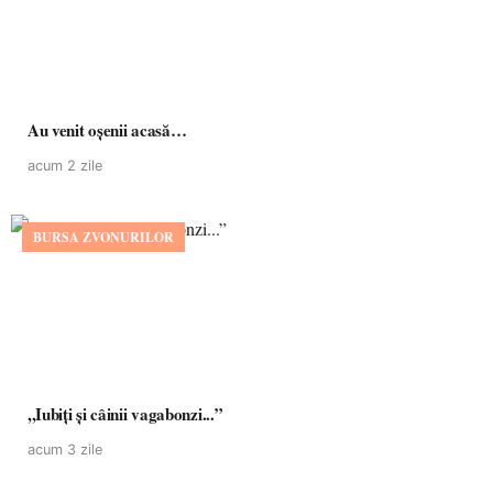
Au venit oșenii acasă…
acum 2 zile
BURSA ZVONURILOR
,,Iubiți și câinii vagabonzi...”
acum 3 zile