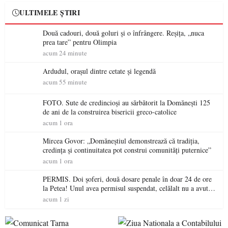
ULTIMELE ȘTIRI
Două cadouri, două goluri și o înfrângere. Reșița, „nuca
prea tare” pentru Olimpia
acum 24 minute
Ardudul, orașul dintre cetate și legendă
acum 55 minute
FOTO. Sute de credincioși au sărbătorit la Domănești 125
de ani de la construirea bisericii greco-catolice
acum 1 ora
Mircea Govor: „Domăneștiul demonstrează că tradiția,
credința și continuitatea pot construi comunități puternice”
acum 1 ora
PERMIS. Doi șoferi, două dosare penale în doar 24 de ore
la Petea! Unul avea permisul suspendat, celălalt nu a avut
niciodată permis
acum 1 zi