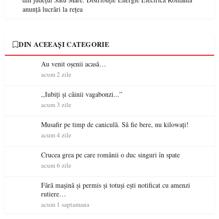
anunță lucrări la rețea
DIN ACEEAȘI CATEGORIE
Au venit oșenii acasă…
acum 2 zile
,,Iubiți și câinii vagabonzi...”
acum 3 zile
Musafir pe timp de caniculă. Să fie bere, nu kilowați!
acum 4 zile
Crucea grea pe care românii o duc singuri în spate
acum 6 zile
Fără mașină și permis și totuși ești notificat cu amenzi
rutiere…
acum 1 saptamana