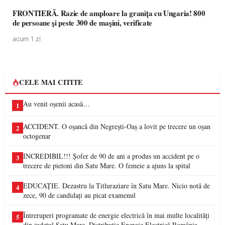
FRONTIERĂ. Razie de amploare la granița cu Ungaria! 800
de persoane și peste 300 de mașini, verificate
acum 1 zi
CELE MAI CITITE
Au venit oșenii acasă…
1
ACCIDENT. O oșancă din Negrești-Oaș a lovit pe trecere un oșan
2
octogenar
INCREDIBIL!!! Șofer de 90 de ani a produs un accident pe o
3
trecere de pietoni din Satu Mare. O femeie a ajuns la spital
EDUCAȚIE. Dezastru la Titluraziare în Satu Mare. Nicio notă de
4
zece, 90 de candidați au picat examenul
Întreruperi programate de energie electrică în mai multe localități
5
din județul Satu Mare. Distribuție Energie Electrică România