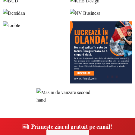
Primește ziarul gratuit pe email!