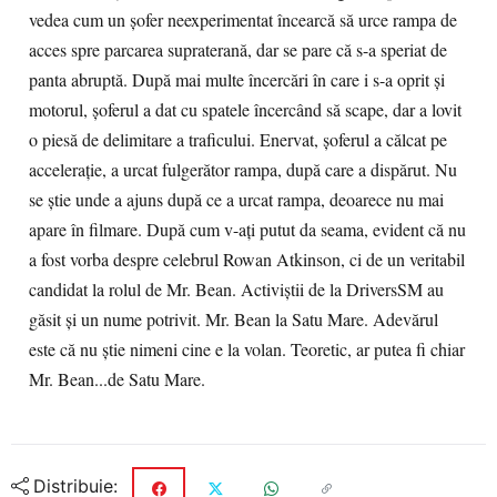
vedea cum un şofer neexperimentat încearcă să urce rampa de
acces spre parcarea supraterană, dar se pare că s-a speriat de
panta abruptă. După mai multe încercări în care i s-a oprit şi
motorul, şoferul a dat cu spatele încercând să scape, dar a lovit
o piesă de delimitare a traficului. Enervat, şoferul a călcat pe
acceleraţie, a urcat fulgerător rampa, după care a dispărut. Nu
se ştie unde a ajuns după ce a urcat rampa, deoarece nu mai
apare în filmare. După cum v-aţi putut da seama, evident că nu
a fost vorba despre celebrul Rowan Atkinson, ci de un veritabil
candidat la rolul de Mr. Bean. Activiştii de la DriversSM au
găsit şi un nume potrivit. Mr. Bean la Satu Mare. Adevărul
este că nu ştie nimeni cine e la volan. Teoretic, ar putea fi chiar
Mr. Bean...de Satu Mare.
Distribuie: