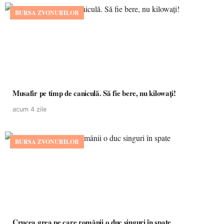
BURSA ZVONURILOR
Musafir pe timp de caniculă. Să fie bere, nu kilowați!
acum 4 zile
BURSA ZVONURILOR
Crucea grea pe care românii o duc singuri în spate