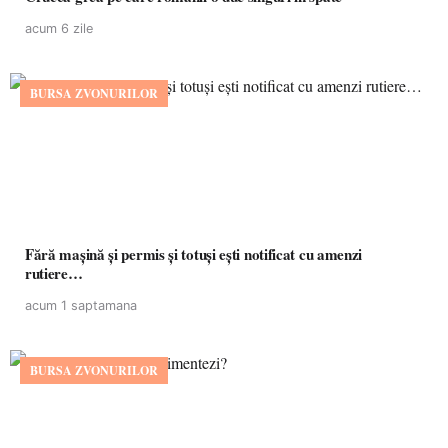
acum 6 zile
BURSA ZVONURILOR
Fără mașină și permis și totuși ești notificat cu amenzi
rutiere…
acum 1 saptamana
BURSA ZVONURILOR