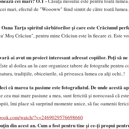
onează cei mari?
O.T -
Căsuţa mosului este pentru toată lumea.
 cei mari, efectul de "Woooww" fiind simtit de către toată lumea.
Oana Tarţa spiritul sărbătorilor şi care este Crăciunul perf
lu' Moş Crăciun", pentru mine Crăciun este în fiecare zi. Este v
ară ai avut un proiect interesant adresat copiilor. Poţi să ne
ste al doilea an în care organizez tabere de fotografie pentru cop
atura, tradiţiile, obiceiurile, să priveasca lumea cu alţi ochi..!
deci că marea ta pasiune este fotografiatul. De unde acestă a
te cea mai mare pasiune a mea, sunt fericită şi norocoasă că este
piii, îmi place să surprind momente unice, să fac oamenii fericiţ
ebook.com/watch/?v=2469029576698660
uţin din acest an. Cum a fost pentru tine şi ce-ţi propui pentr