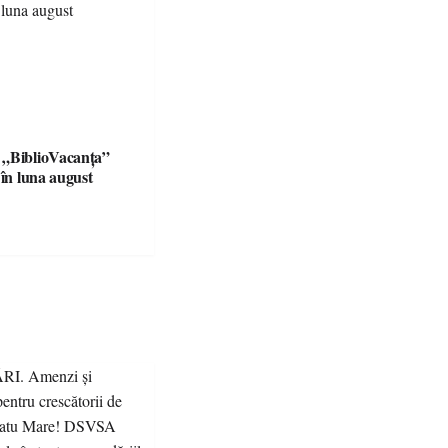
 „BiblioVacanța”
 în luna august