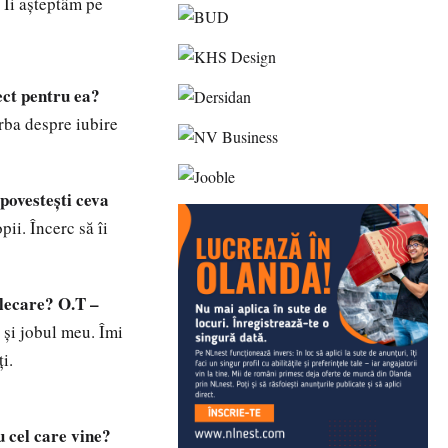
 Îi aşteptâm pe
ect pentru ea?
orba despre iubire
 povesteşti ceva
ii. Încerc să îi
plecare?
O.T –
 şi jobul meu. Îmi
i.
u cel care vine?