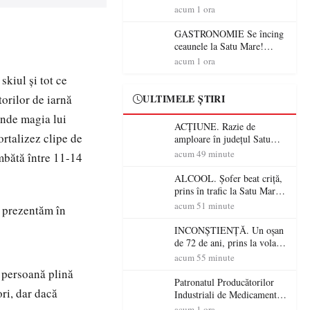
din România (PRIMER):
acum 1 ora
“Întreruperea alimentării cu
energie electrică a fabricilor
GASTRONOMIE Se încing
de medicamente va pune în
ceaunele la Satu Mare!
pericol accesul pacienților la
Concursul „Veress Ádám”
acum 1 ora
medicamente esențiale
revine cu preparate
skiul şi tot ce
spectaculoase, premii și un
jurat de renume
torilor de iarnă
ULTIMELE ȘTIRI
unde magia lui
ACȚIUNE. Razie de
ortalizez clipe de
amploare în județul Satu
Mare! Polițiștii au dat sute
acum 49 minute
âmbătă între 11-14
de amenzi și au lăsat 14
șoferi fără permis într-o
ALCOOL. Șofer beat criță,
singură zi
prins în trafic la Satu Mare!
Alcoolemie uriașă
acum 51 minute
ă prezentăm în
descoperită de polițiști
INCONȘTIENȚĂ. Un oșan
de 72 de ani, prins la volan
fără permis! Polițiștii l-au
acum 55 minute
cadorosit cu un dosar penal
 persoană plină
Patronatul Producătorilor
ori, dar dacă
Industriali de Medicamente
din România (PRIMER):
acum 1 ora