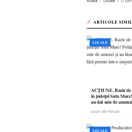
Acasa
Locale
O sătm
ARTICOLE SIMI
LOCALE
ACȚIUNE. Razie de 
în județul Satu Mare! P
au dat sute de amenzi 
14 șoferi fără permis 
acum 49 minute
singură zi
LOCALE