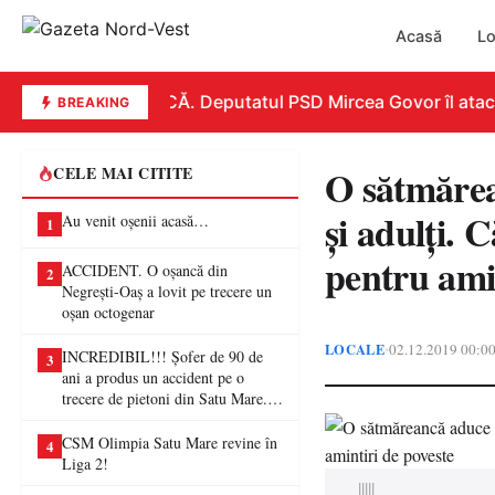
Acasă
Lo
REPLICĂ. Deputatul PSD Mircea Govor îl atacă dur
BREAKING
O sătmărea
CELE MAI CITITE
şi adulţi. 
Au venit oșenii acasă…
1
pentru amin
ACCIDENT. O oșancă din
2
Negrești-Oaș a lovit pe trecere un
oșan octogenar
LOCALE
02.12.2019 00:0
•
INCREDIBIL!!! Șofer de 90 de
3
ani a produs un accident pe o
trecere de pietoni din Satu Mare. O
femeie a ajuns la spital
CSM Olimpia Satu Mare revine în
4
Liga 2!
|||||