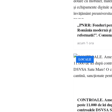
„PNRR: Fonduri pen
România modernă și
reformată!”. Comun
Mare a finalizat proie
acum 1 ora
dotare cu mobilier, m
didactice și echipamen
a unităților de învăț
preuniversitar, finanț
LOCALE
PNRR
CONTROALE. Amen
peste 11.000 de lei d
controalele DSVSA S