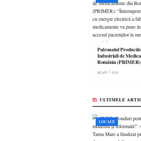
Patronatul Producăto
Industriali de Medic
România (PRIMER)
“Întreruperea aliment
acum 1 ora
energie electrică a fab
medicamente va pune 
accesul pacienților la
medicamente esențial
ULTIMELE ARTI
LOCALE