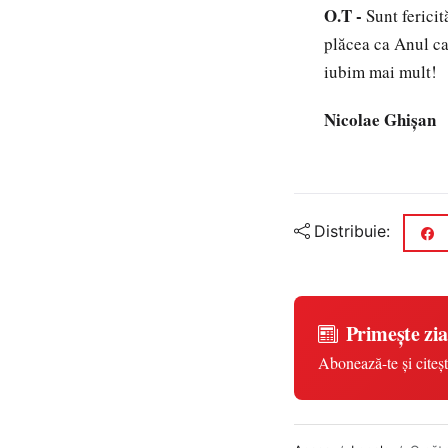
O.T -
Sunt fericit
plăcea ca Anul car
iubim mai mult!
Nicolae Ghişan
Distribuie:
Primește zia
Abonează-te și citeșt