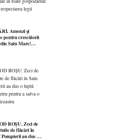
I. Amenzi și
e pentru crescătorii
 din Satu Mare!
nță controale în
ăriile și face apel la
 legii
ROȘU. Zeci de
tuite de flăcări în
 Pompierii au dus o