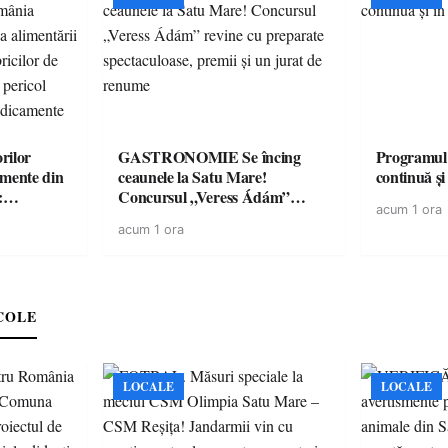
rilor
GASTRONOMIE Se încing
Programul
amente din
ceaunele la Satu Mare!
continuă și
:
Concursul „Veress Ádám”
acum 1 ora
ării cu
revine cu preparate
acum 1 ora
ricilor de
spectaculoase, premii și un jurat
în pericol
de renume
e
COLE
LOCALE
LOCALE