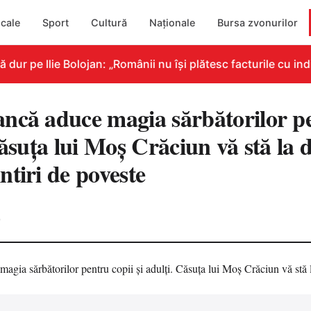
cale
Sport
Cultură
Naționale
Bursa zvonurilor
 pe Ilie Bolojan: „Românii nu își plătesc facturile cu indic
ncă aduce magia sărbătorilor pe
Căsuţa lui Moş Crăciun vă stă la d
tiri de poveste
0