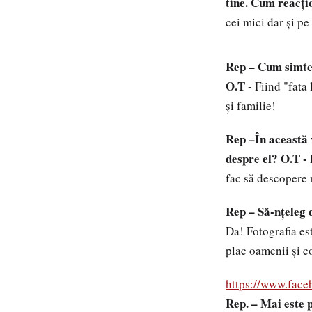
tine. Cum reacţi
cei mici dar şi pe
Rep – Cum simte 
O.T -
Fiind "fata 
şi familie!
Rep –În această v
despre el?
O.T -
E
fac să descopere n
Rep – Să-nţeleg 
Da! Fotografia es
plac oamenii şi co
https://www.fac
Rep. – Mai este p