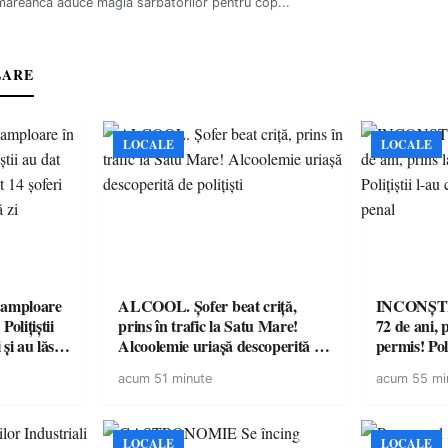
ăreancă aduce magia sărbătorilor pentru cop...
LARE
LOCALE
LOCALE
amploare
ALCOOL. Șofer beat criță,
INCONȘTI
olițiștii
prins în trafic la Satu Mare!
72 de ani, 
și au lăsat
Alcoolemie uriașă descoperită de
permis! Poli
într-o
polițiști
cu un dosa
acum 51 minute
acum 55 mi
LOCALE
LOCALE