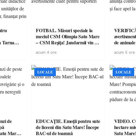
tru
FOTBAL. Măsuri speciale la
VERIFICĂR
meciul CSM Olimpia Satu Mare
avertisment
a Tarna
– CSM Reșița! Jandarmii vin cu
de animale
ctul de
avertismente clare pentru
DSVSA anu
acum 4 ore
acum 5 ore
ateriale
suporteri
toate gospod
te digitale
respectarea
ământ
at prin
LOCALE
LOCALE
zi de
EDUCAȚIE. Emoții pentru sute
VIDEO. COD 
upă
de liceeni din Satu Mare! Începe
hectare mis
atu Mare!
BAC-ul de toamnă
Satu Mare!