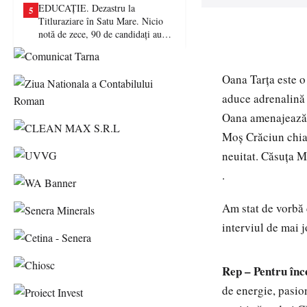
EDUCAȚIE. Dezastru la
5
Titluraziare în Satu Mare. Nicio
notă de zece, 90 de candidați au
picat examenul
Oana Tarţa este o 
aduce adrenalină f
Oana amenajează,
Moş Crăciun chiar
neuitat. Căsuța M
.
Am stat de vorbă 
interviul de mai j
Rep – Pentru înce
de energie, pasion