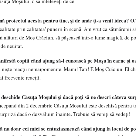
ăsuţa Moşului, o să întelegeţi de ce.
 proiectul acesta pentru tine, şi de unde ţi-a venit ideea?
O.
ealitate prin calitatea' punerii în scenă. Am vrut ca sătmărenii 
 alături de Moş Crăciun, să păşească într-o lume magică, de po
 de neuitat.
ifestă copiii când ajung să-l cunoască pe Moşu în carne şi o
u nişte reacţii nemaipomenite. Mami! Tati! E Moş Crăciun. El chi
i frecvente reacţii.
 deschide Căsuţa Moşului şi dacă poţi să ne descri câteva sur
cepand din 2 decembrie Căsuţa Moşului este deschisă pentru t
surpriză dacă o dezvăluim înainte. Trebuie să veniţi să vedeţi!
ă nu doar cei mici se entuziasmează când ajung la locul de po