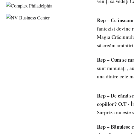
veniţi să vedeţi C
Rep – Ce înseamnă
fantezist devine r
Magia Crăciunului
să creăm amintiri
Rep – Cum se man
sunt minunaţi , a
una dintre cele ma
Rep – De când se
copiilor?
O.T -
În
Surpriza nu este 
Rep – Bănuiesc c