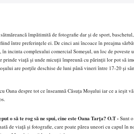
sătmăreancă împătimită de fotografie dar şi de sport, baschetul, 
iind între preferinţele ei. De cinci ani încoace în preajma sărbă
 în incinta complexului comercial Someşul, un loc de poveste 
 prinde viaţă şi unde micuţii împreună cu părinţii lor pot să im
oșului are porțile deschise de luni până vineri între 17-20 și s
cu Oana despre tot ce înseamnă Căsuţa Moşului iar ce a ieşit v
os.
put o să te rog să ne spui, cine este Oana Tarţa?
O.T -
Sunt o
ată de viaţă şi fotografie, care poate părea uneori cu capul în n