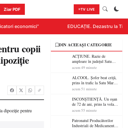
Ziar PDF
TV LIVE
atori economici”
EDUCAȚIE. Dezastru la Titlura
ntru copii
DIN ACEEAȘI CATEGORIE
ipoziţie
ACȚIUNE. Razie de
amploare în județul Satu
Mare! Polițiștii au dat sute
acum 49 minute
de amenzi și au lăsat 14
șoferi fără permis într-o
ALCOOL. Șofer beat criță,
singură zi
prins în trafic la Satu Mare!
Alcoolemie uriașă
acum 51 minute
descoperită de polițiști
INCONȘTIENȚĂ. Un oșan
de 72 de ani, prins la volan
fără permis! Polițiștii l-au
acum 55 minute
cadorosit cu un dosar penal
Patronatul Producătorilor
Industriali de Medicamente