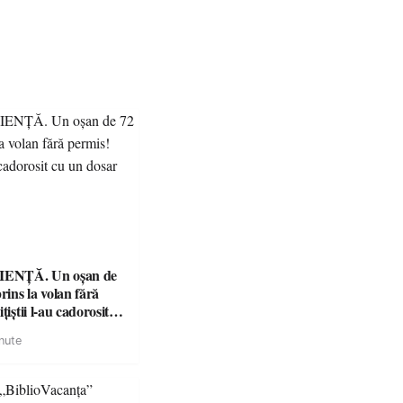
ENȚĂ. Un oșan de
prins la volan fără
țiștii l-au cadorosit
r penal
nute