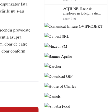
respunzător faţă
volatilitatea sau nivelul
RTP?
ACȚIUNE. Razie de
ăcările nu s-au
amploare în județul Satu
Mare! Polițiștii au dat sute
acum 1 zi
de amenzi și au lăsat 14
șoferi fără permis într-o
incendii provocate
singură zi
tenţia asupra
um, doar de către
re doar conform