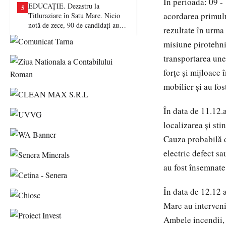
În perioada: 09 -
EDUCAȚIE. Dezastru la
5
acordarea primulu
Titluraziare în Satu Mare. Nicio
notă de zece, 90 de candidați au
rezultate în urma 
picat examenul
misiune pirotehni
transportarea une
forţe şi mijloace
mobilier şi au fos
În data de 11.12.
localizarea şi sti
Cauza probabilă d
electric defect s
au fost însemnate
În data de 12.12 a
Mare au interveni
Ambele incendii, u