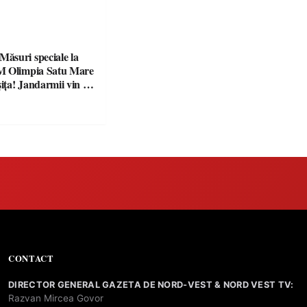
suri speciale la
M Olimpia Satu Mare
ța! Jandarmii vin cu
e clare pentru
CONTACT
DIRECTOR GENERAL GAZETA DE NORD-VEST & NORD VEST TV:
Razvan Mircea Govor