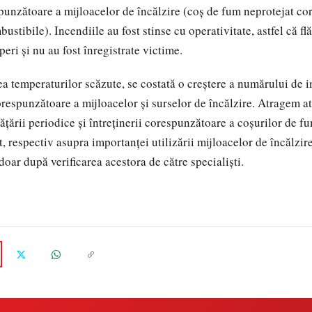
punzătoare a mijloacelor de încălzire (coş de fum neprotejat co
ustibile). Incendiile au fost stinse cu operativitate, astfel că fl
ăperi şi nu au fost înregistrate victime.
ea temperaturilor scăzute, se costată o creştere a numărului de 
orespunzătoare a mijloacelor şi surselor de încălzire. Atragem a
rățării periodice și întreținerii corespunzătoare a coșurilor de f
t, respectiv asupra importanţei utilizării mijloacelor de încălzi
 doar după verificarea acestora de către specialişti.