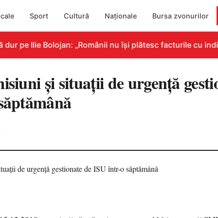
cale
Sport
Cultură
Naționale
Bursa zvonurilor
 pe Ilie Bolojan: „Românii nu își plătesc facturile cu indic
isiuni şi situații de urgență gest
 săptămână
0