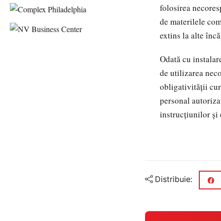
folosirea necores
de materilele comb
extins la alte înc
Odată cu instalar
de utilizarea nec
obligativităţii cu
personal autoriza
instrucţiunilor şi
Distribuie: