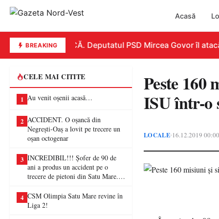
Acasă
Lo
REPLICĂ. Deputatul PSD Mircea Govor îl atacă dur
BREAKING
Peste 160 m
CELE MAI CITITE
ISU într-o
Au venit oșenii acasă…
1
ACCIDENT. O oșancă din
2
Negrești-Oaș a lovit pe trecere un
LOCALE
16.12.2019 00:0
•
oșan octogenar
INCREDIBIL!!! Șofer de 90 de
3
ani a produs un accident pe o
trecere de pietoni din Satu Mare. O
femeie a ajuns la spital
CSM Olimpia Satu Mare revine în
4
Liga 2!