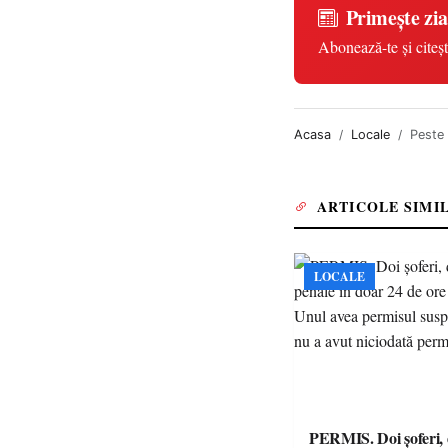
Primește zia
Abonează-te și citeșt
Acasa
Locale
Peste 
ARTICOLE SIMI
LOCALE
PERMIS. Doi șoferi,