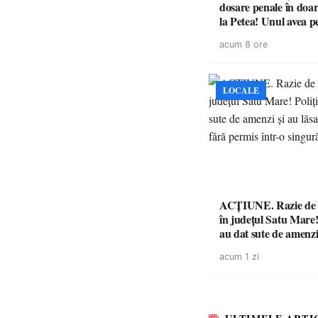
dosare penale în doar
la Petea! Unul avea p
suspendat, celălalt nu
acum 8 ore
niciodată permis
LOCALE
ACȚIUNE. Razie de 
în județul Satu Mare! P
au dat sute de amenzi 
14 șoferi fără permis 
acum 1 zi
singură zi