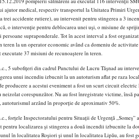
 15.12.2019 pompierii sătmăreni au executat 116 intervenţii S
i ajutor medical, respectiv transportul la Unitatea Primiri Urge
a trei accidente rutiere), au intervenit pentru stingerea a 3 incen
că, o intervenţie pentru deblocarea unei uşi, o misiune de spriji
i persoane supraponderale. Tot în acest interval a fost organizat
 în teren la un operator economic având ca domeniu de activitate
t executate 37 misiuni de recunoaştere în teren.
a.c., 5 subofiţeri din cadrul Punctului de Lucru Tăşnad au interv
ngerea unui incendiu izbucnit la un autoturism aflat pe raza local
e producere a acestui eveniment a fost un scurt circuit electric 
au neizolat corespunzător. Nu au fost înregistrate victime, însă 
, autoturismul arzând în proporţie de aproximativ 50%.
.c., forţele Inspectoratului pentru Situaţii de Urgenţă „Someş” a
t pentru localizarea şi stingerea a două incendii izbucnite la do
nul în localitatea Roşiori şi unul în localitatea Lipău, au fost 