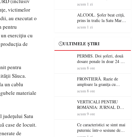
MURD (inclusiv
Mare! Polițiștii au dat sute
acum 1 zi
de amenzi și au lăsat 14
nţe, victimelor
șoferi fără permis într-o
ALCOOL. Șofer beat criță,
dii, au executat o
singură zi
prins în trafic la Satu Mare!
Alcoolemie uriașă
n pentru
acum 1 zi
descoperită de polițiști
 un exerciţiu cu
 producţia de
ULTIMELE ȘTIRI
PERMIS. Doi șoferi, două
dosare penale în doar 24 de
enit pentru
ore la Petea! Unul avea
acum 8 ore
permisul suspendat, celălalt
ităţii Săuca.
nu a avut niciodată permis
FRONTIERĂ. Razie de
la un cablu
amploare la granița cu
Ungaria! 800 de persoane și
acum 8 ore
pagubele materiale
peste 300 de mașini,
verificate
VERTICALI PENTRU
ROMÂNIA: JURNAL DE
CĂLĂTORIE FIJET
acum 9 ore
l judeţului Satu
uă case de locuit.
Ce caracteristici se simt mai
puternic într-o sesiune de
generate de
distracție la sloturi online:
acum 1 zi