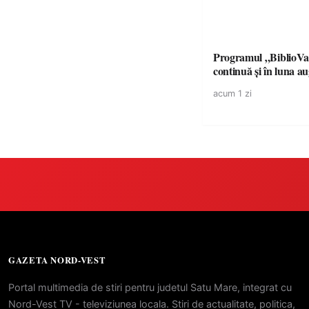
Programul „BiblioVa
continuă și în luna a
acum 1 zi
GAZETA NORD-VEST
Portal multimedia de stiri pentru judetul Satu Mare, integrat cu
Nord-Vest TV - televiziunea locala. Stiri de actualitate, politica,