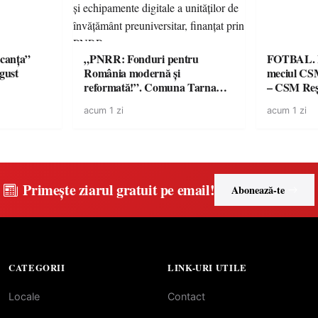
canța”
„PNRR: Fonduri pentru
FOTBAL. Mă
ugust
România modernă și
meciul CS
reformată!”. Comuna Tarna
– CSM Reși
Mare a finalizat proiectul de
avertisment
acum 1 zi
acum 1 zi
dotare cu mobilier, materiale
suporteri
didactice și echipamente digitale
a unităților de învățământ
preuniversitar, finanțat prin
PNRR
Primește ziarul gratuit pe email!
Abonează-te
CATEGORII
LINK-URI UTILE
Locale
Contact