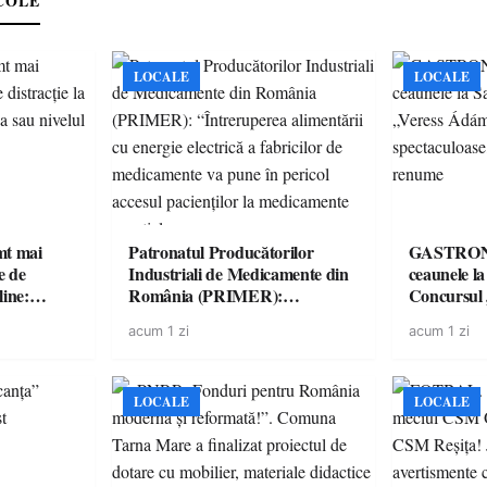
COLE
LOCALE
LOCALE
imt mai
Patronatul Producătorilor
GASTRONOMIE 
e de
Industriali de Medicamente din
ceaunele l
line:
România (PRIMER):
Concursul
lul RTP?
“Întreruperea alimentării cu
revine cu 
acum 1 zi
acum 1 zi
energie electrică a fabricilor de
spectaculoa
medicamente va pune în pericol
de renume
accesul pacienților la
medicamente esențiale
LOCALE
LOCALE