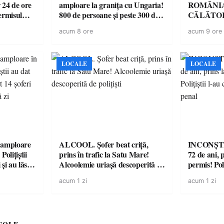
 24 de ore
amploare la granița cu Ungaria!
ROMÂNIA
ermisul
800 de persoane și peste 300 de
CĂLĂTOR
 a avut
mașini, verificate
acum 8 ore
acum 9 ore
LOCALE
LOCALE
amploare
ALCOOL. Șofer beat criță,
INCONȘTI
olițiștii
prins în trafic la Satu Mare!
72 de ani, 
și au lăsat
Alcoolemie uriașă descoperită de
permis! Poli
într-o
polițiști
cu un dosa
acum 1 zi
acum 1 zi