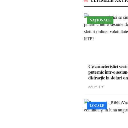
ULTIMELE ARTI
NAȚIONALE
Ce caracteristici se s
puternic într-o sesiun
distracție la sloturi on
volatilitatea sau nive
acum 1 zi
LOCALE