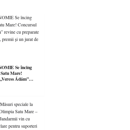
Se încing
a Satu Mare!
 „Veress Ádám”
preparate
se, premii și un jurat