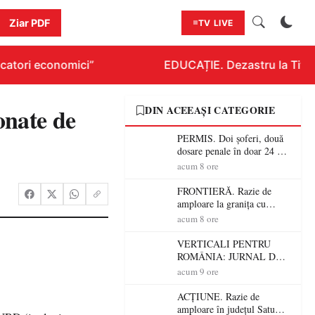
Ziar PDF
TV LIVE
atori economici”
EDUCAȚIE. Dezastru la Titlura
ionate de
DIN ACEEAȘI CATEGORIE
PERMIS. Doi șoferi, două
dosare penale în doar 24 de
ore la Petea! Unul avea
acum 8 ore
permisul suspendat, celălalt
nu a avut niciodată permis
FRONTIERĂ. Razie de
amploare la granița cu
Ungaria! 800 de persoane și
acum 8 ore
peste 300 de mașini,
verificate
VERTICALI PENTRU
ROMÂNIA: JURNAL DE
CĂLĂTORIE FIJET
acum 9 ore
ACȚIUNE. Razie de
amploare în județul Satu