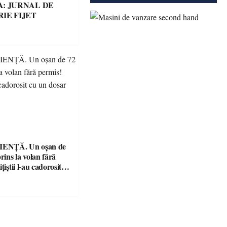
: JURNAL DE
IE FIJET
ENȚĂ. Un oșan de
prins la volan fără
țiștii l-au cadorosit
r penal