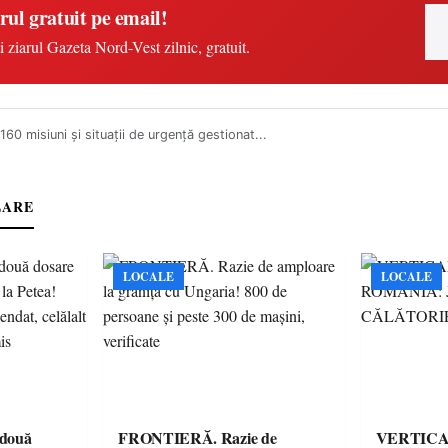
rul gratuit pe email!
i ziarul Gazeta Nord-Vest zilnic, gratuit.
160 misiuni şi situații de urgență gestionat...
LARE
LOCALE
LOCALE
 două
FRONTIERĂ. Razie de
VERTICA