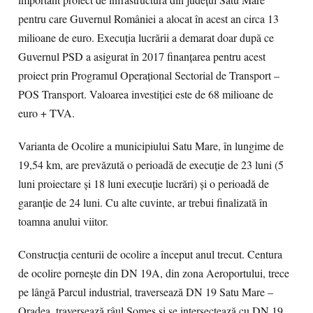
important proiect de infrastructură din județul Satu Mare
pentru care Guvernul României a alocat în acest an circa 13
milioane de euro. Execuția lucrării a demarat doar după ce
Guvernul PSD a asigurat în 2017 finanțarea pentru acest
proiect prin Programul Operațional Sectorial de Transport –
POS Transport. Valoarea investiției este de 68 milioane de
euro + TVA.
Varianta de Ocolire a municipiului Satu Mare, în lungime de
19,54 km, are prevăzută o perioadă de execuție de 23 luni (5
luni proiectare și 18 luni execuție lucrări) și o perioadă de
garanție de 24 luni. Cu alte cuvinte, ar trebui finalizată în
toamna anului viitor.
Construcţia centurii de ocolire a început anul trecut. Centura
de ocolire porneşte din DN 19A, din zona Aeroportului, trece
pe lângă Parcul industrial, traversează DN 19 Satu Mare –
Oradea, traversează râul Someş şi se intersectează cu DN 19