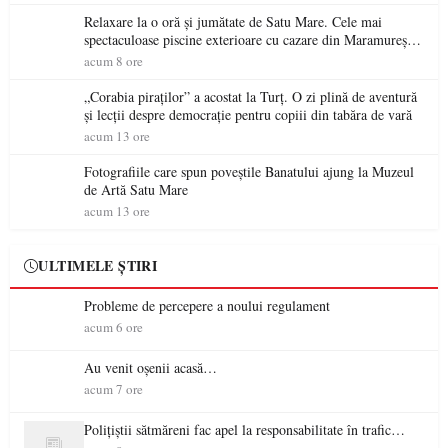
Relaxare la o oră și jumătate de Satu Mare. Cele mai
spectaculoase piscine exterioare cu cazare din Maramureș,
ideale pentru o escapadă de vară
acum 8 ore
„Corabia piraților” a acostat la Turț. O zi plină de aventură
și lecții despre democrație pentru copiii din tabăra de vară
acum 13 ore
Fotografiile care spun poveștile Banatului ajung la Muzeul
de Artă Satu Mare
acum 13 ore
ULTIMELE ȘTIRI
Probleme de percepere a noului regulament
acum 6 ore
Au venit oșenii acasă…
acum 7 ore
Polițiștii sătmăreni fac apel la responsabilitate în trafic…