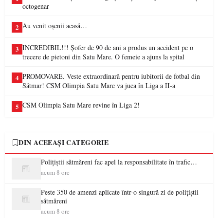
octogenar
Au venit oșenii acasă…
2
INCREDIBIL!!! Șofer de 90 de ani a produs un accident pe o
3
trecere de pietoni din Satu Mare. O femeie a ajuns la spital
PROMOVARE. Veste extraordinară pentru iubitorii de fotbal din
4
Sătmar! CSM Olimpia Satu Mare va juca în Liga a II-a
CSM Olimpia Satu Mare revine în Liga 2!
5
DIN ACEEAȘI CATEGORIE
Polițiștii sătmăreni fac apel la responsabilitate în trafic…
acum 8 ore
Peste 350 de amenzi aplicate într-o singură zi de polițiștii
sătmăreni
acum 8 ore