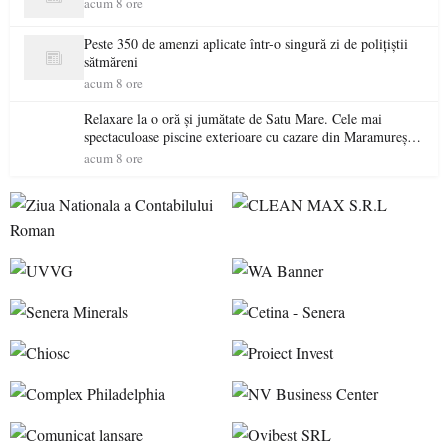
acum 8 ore
Peste 350 de amenzi aplicate într-o singură zi de polițiștii
sătmăreni
acum 8 ore
Relaxare la o oră și jumătate de Satu Mare. Cele mai
spectaculoase piscine exterioare cu cazare din Maramureș,
ideale pentru o escapadă de vară
acum 8 ore