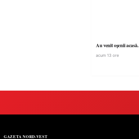
Au venit oșenii acas
acum 13 ore
GAZETA NORD-VEST