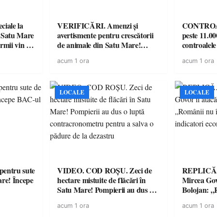
iale la
VERIFICĂRI. Amenzi și
CONTROAL
 Satu Mare
avertismente pentru crescătorii
peste 11.00
mii vin cu
de animale din Satu Mare!
controale
ntru
DSVSA anunță controale în
O covrigări
acum 1 ora
acum 1 ora
toate gospodăriile și face apel la
sancționate
respectarea legii
LOCALE
LOCALE
entru sute
VIDEO. COD ROȘU. Zeci de
REPLICĂ.
are! Începe
hectare mistuite de flăcări în
Mircea Govo
Satu Mare! Pompierii au dus o
Bolojan: „R
luptă contracronometru pentru
facturile cu
acum 1 ora
acum 1 ora
a salva o pădure de la dezastru
economici”