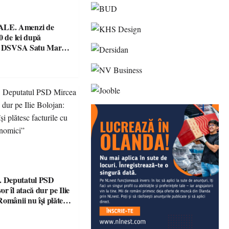
E. Amenzi de
0 de lei după
le DSVSA Satu Mare!
e și o cantină,
 pentru nereguli
 Deputatul PSD
r îl atacă dur pe Ilie
omânii nu își plătesc
 indicatori