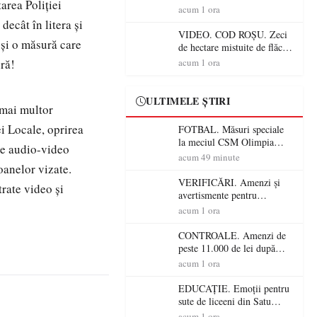
area Poliției
Mare! Începe BAC-ul de
acum 1 ora
toamnă
ecât în litera și
VIDEO. COD ROȘU. Zeci
e și o măsură care
de hectare mistuite de flăcări
în Satu Mare! Pompierii au
ură!
acum 1 ora
dus o luptă
contracronometru pentru a
salva o pădure de la dezastru
ULTIMELE ȘTIRI
a mai multor
i Locale, oprirea
FOTBAL. Măsuri speciale
la meciul CSM Olimpia
eme audio-video
Satu Mare – CSM Reșița!
acum 49 minute
soanelor vizate.
Jandarmii vin cu
avertismente clare pentru
VERIFICĂRI. Amenzi și
trate video și
suporteri
avertismente pentru
crescătorii de animale din
acum 1 ora
Satu Mare! DSVSA anunță
controale în toate
CONTROALE. Amenzi de
gospodăriile și face apel la
peste 11.000 de lei după
respectarea legii
controalele DSVSA Satu
acum 1 ora
Mare! O covrigărie și o
cantină, sancționate pentru
EDUCAȚIE. Emoții pentru
nereguli
sute de liceeni din Satu
Mare! Începe BAC-ul de
acum 1 ora