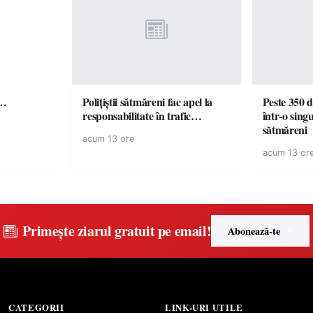
ă…
Polițiștii sătmăreni fac apel la
Peste 350 d
responsabilitate în trafic…
într-o singu
sătmăreni
acum 13 ore
acum 13 or
Primește ziarul gratuit pe email!
Abonează-te
CATEGORII
LINK-URI UTILE