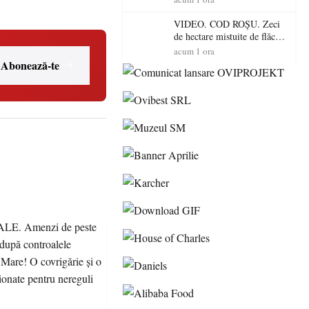
toamnă
VIDEO. COD ROȘU. Zeci
de hectare mistuite de flăcări
în Satu Mare! Pompierii au
acum 1 ora
dus o luptă
Abonează-te
contracronometru pentru a
salva o pădure de la dezastru