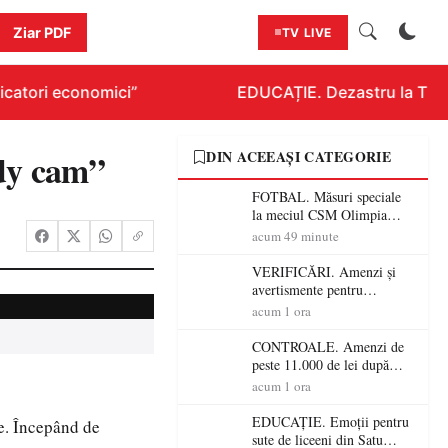
Ziar PDF
TV LIVE
catori economici”
EDUCAȚIE. Dezastru la Titlura
ody cam”
DIN ACEEAȘI CATEGORIE
FOTBAL. Măsuri speciale
la meciul CSM Olimpia
Satu Mare – CSM Reșița!
acum 49 minute
Jandarmii vin cu
avertismente clare pentru
VERIFICĂRI. Amenzi și
suporteri
avertismente pentru
crescătorii de animale din
acum 1 ora
Satu Mare! DSVSA anunță
controale în toate
CONTROALE. Amenzi de
gospodăriile și face apel la
peste 11.000 de lei după
respectarea legii
controalele DSVSA Satu
acum 1 ora
Mare! O covrigărie și o
cantină, sancționate pentru
EDUCAȚIE. Emoții pentru
e. Începând de
nereguli
sute de liceeni din Satu