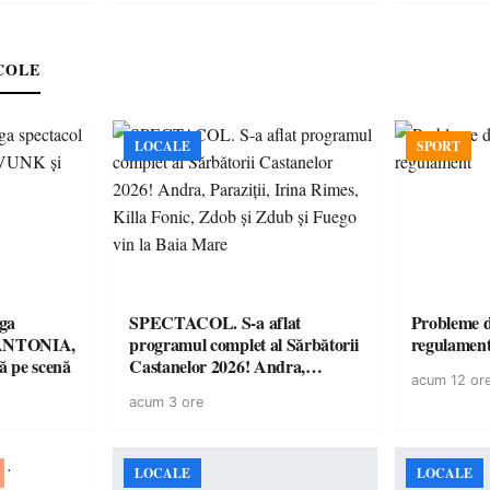
COLE
LOCALE
SPORT
ga
SPECTACOL. S-a aflat
Probleme d
! ANTONIA,
programul complet al Sărbătorii
regulamen
 pe scenă
Castanelor 2026! Andra,
acum 12 or
Paraziții, Irina Rimes, Killa
acum 3 ore
Fonic, Zdob și Zdub și Fuego
vin la Baia Mare
LOCALE
LOCALE