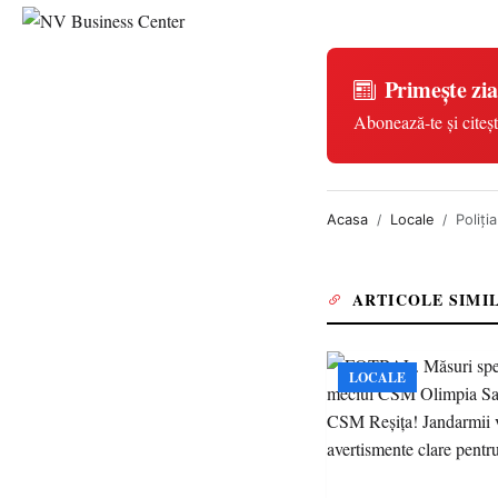
Primește zia
Abonează-te și citeșt
Acasa
Locale
Poliți
ARTICOLE SIMI
LOCALE