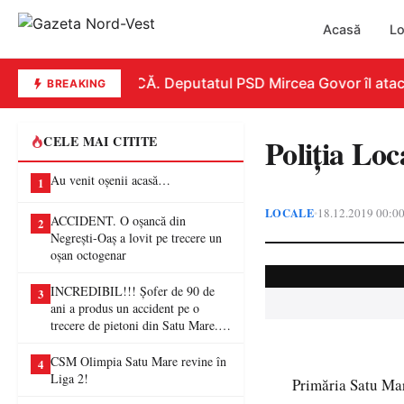
Acasă
Lo
REPLICĂ. Deputatul PSD Mircea Govor îl atacă du
BREAKING
Poliția Lo
CELE MAI CITITE
Au venit oșenii acasă…
1
LOCALE
18.12.2019 00:0
•
ACCIDENT. O oșancă din
2
Negrești-Oaș a lovit pe trecere un
oșan octogenar
INCREDIBIL!!! Șofer de 90 de
3
ani a produs un accident pe o
trecere de pietoni din Satu Mare. O
femeie a ajuns la spital
CSM Olimpia Satu Mare revine în
4
Liga 2!
Primăria Satu Mar