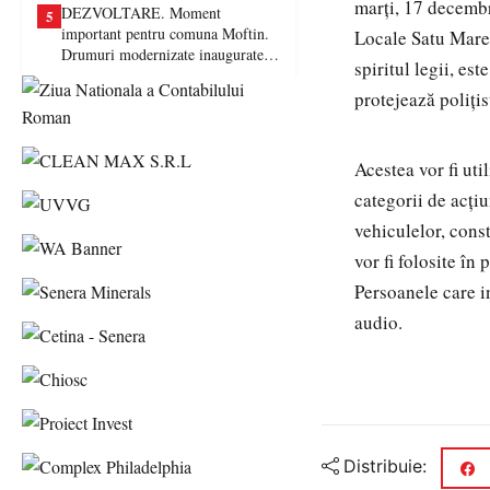
marți, 17 decembr
DEZVOLTARE. Moment
5
important pentru comuna Moftin.
Locale Satu Mare.
Drumuri modernizate inaugurate în
spiritul legii, es
prezența autorităților județene
protejează polițis
Acestea vor fi uti
categorii de acți
vehiculelor, const
vor fi folosite în
Persoanele care in
audio.
Distribuie: