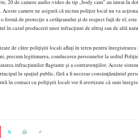
ie, 20 de camere audio-video de tip „body cam” au intrat în dot
 Aceste camere ne asigură că niciun polițist local nu va acționa d
te o formă de protecție a cetățeanului și de respect față de el, est
tul în cazul producerii unor infracțiuni de ultraj sau de altă nat
lizate de către polițiștii locali aflați în teren pentru înregistrare
uni, precum legitimarea, conducerea persoanelor la sediul Poliție
atarea infracțiunilor flagrante și a contravențiilor. Aceste sist
 principal în spațiul public, fără a fi necesar consimțământul per
tră în contact cu polițiștii locali vor fi avertizate că sunt înregis