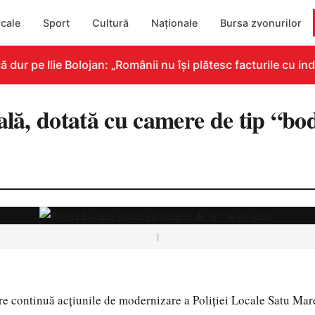
cale
Sport
Cultură
Naționale
Bursa zvonurilor
r pe Ilie Bolojan: „Românii nu își plătesc facturile cu indi
cală, dotată cu camere de tip “b
0
|
e continuă acțiunile de modernizare a Poliției Locale Satu Mar