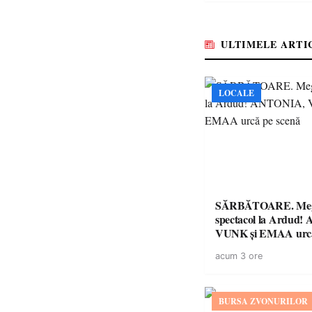
ULTIMELE ARTI
LOCALE
SĂRBĂTOARE. Me
spectacol la Ardud
VUNK și EMAA urcă
acum 3 ore
BURSA ZVONURILOR