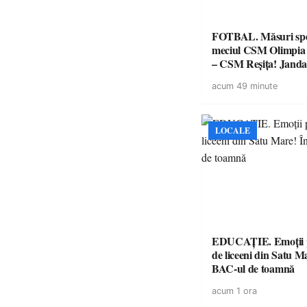
FOTBAL. Măsuri spec
meciul CSM Olimpia
– CSM Reșița! Jandar
avertismente clare pe
acum 49 minute
suporteri
LOCALE
EDUCAȚIE. Emoții p
de liceeni din Satu M
BAC-ul de toamnă
acum 1 ora