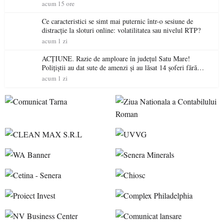
acum 15 ore
Ce caracteristici se simt mai puternic într-o sesiune de
distracție la sloturi online: volatilitatea sau nivelul RTP?
acum 1 zi
ACȚIUNE. Razie de amploare în județul Satu Mare!
Polițiștii au dat sute de amenzi și au lăsat 14 șoferi fără
permis într-o singură zi
acum 1 zi