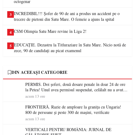
octogenar
INCREDIBIL!!! Șofer de 90 de ani a produs un accident pe o
3
trecere de pietoni din Satu Mare. O femeie a ajuns la spital
CSM Olimpia Satu Mare revine în Liga 2!
4
EDUCAȚIE. Dezastru la Titluraziare în Satu Mare. Nicio notă de
5
zece, 90 de candidați au picat examenul
DIN ACEEAȘI CATEGORIE
PERMIS. Doi șoferi, două dosare penale în doar 24 de ore
la Petea! Unul avea permisul suspendat, celălalt nu a avut
niciodată permis
acum 13 ore
FRONTIERĂ. Razie de amploare la granița cu Ungaria!
800 de persoane și peste 300 de mașini, verificate
acum 13 ore
VERTICALI PENTRU ROMÂNIA: JURNAL DE
CĂLĂTORIE FIJET