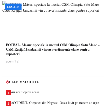
LOCALE
FOTBAL. Măsuri speciale la meciul CSM Olimpia Satu Mare –
CSM Reșița! Jandarmii vin cu avertismente clare pentru
suporteri
acum 1 zi
CELE MAI CITITE
Au venit oșenii acasă…
1
ACCIDENT. O oșancă din Negrești-Oaș a lovit pe trecere un oșan
2