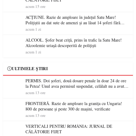
acum 15 ore
ACȚIUNE. Razie de amploare în județul Satu Mare!
Polițiștii au dat sute de amenzi și au lăsat 14 șoferi fără
permis într-o singură zi
acum 1 zi
ALCOOL. Șofer beat criță, prins în trafic la Satu Mare!
Alcoolemie uriașă descoperită de polițiști
acum 1 zi
ULTIMELE ȘTIRI
PERMIS. Doi șoferi, două dosare penale în doar 24 de ore
la Petea! Unul avea permisul suspendat, celălalt nu a avut
niciodată permis
acum 13 ore
FRONTIERĂ. Razie de amploare la granița cu Ungaria!
800 de persoane și peste 300 de mașini, verificate
acum 13 ore
VERTICALI PENTRU ROMÂNIA: JURNAL DE
CĂLĂTORIE FIJET