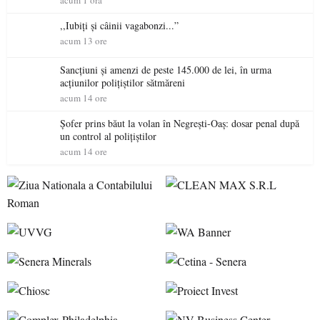
acum 1 ora
,,Iubiți și câinii vagabonzi...”
acum 13 ore
Sancțiuni și amenzi de peste 145.000 de lei, în urma
acțiunilor polițiștilor sătmăreni
acum 14 ore
Șofer prins băut la volan în Negrești-Oaș: dosar penal după
un control al polițiștilor
acum 14 ore