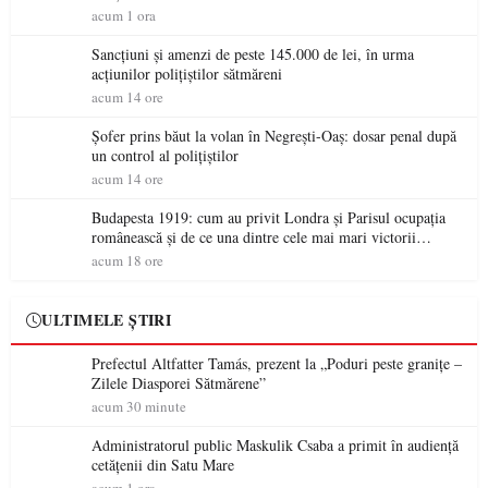
acum 1 ora
Sancțiuni și amenzi de peste 145.000 de lei, în urma
acțiunilor polițiștilor sătmăreni
acum 14 ore
Șofer prins băut la volan în Negrești-Oaș: dosar penal după
un control al polițiștilor
acum 14 ore
Budapesta 1919: cum au privit Londra și Parisul ocupația
românească și de ce una dintre cele mai mari victorii
militare ale României a devenit o controversă diplomatică
acum 18 ore
europeană ( partea a II-a)
ULTIMELE ȘTIRI
Prefectul Altfatter Tamás, prezent la „Poduri peste granițe –
Zilele Diasporei Sătmărene”
acum 30 minute
Administratorul public Maskulik Csaba a primit în audiență
cetățenii din Satu Mare