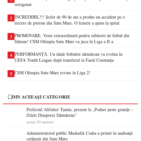
octogenar
INCREDIBIL!!! Șofer de 90 de ani a produs un accident pe o
2
trecere de pietoni din Satu Mare. O femeie a ajuns la spital
PROMOVARE. Veste extraordinară pentru iubitorii de fotbal din
3
Sătmar! CSM Olimpia Satu Mare va juca în Liga a II-a
PERFORMANȚĂ. Un tânăr fotbalist sătmărean va evolua în
4
UEFA Youth League după transferul la Farul Constanța
CSM Olimpia Satu Mare revine în Liga 2!
5
DIN ACEEAȘI CATEGORIE
Prefectul Altfatter Tamás, prezent la „Poduri peste granițe –
Zilele Diasporei Sătmărene”
acum 30 minute
Administratorul public Maskulik Csaba a primit în audiență
cetățenii din Satu Mare