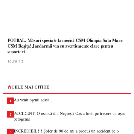
FOTBAL. Măsuri speciale la meciul CSM Olimpia Satu Mare –
CSM Reșița! Jandarmii vin cu avertismente clare pentru
suporteri
acum 1 zi
CELE MAI CITITE
Au venit oșenii acasă…
1
ACCIDENT. O oșancă din Negrești-Oaș a lovit pe trecere un oșan
2
octogenar
INCREDIBIL!!! Șofer de 90 de ani a produs un accident pe o
3