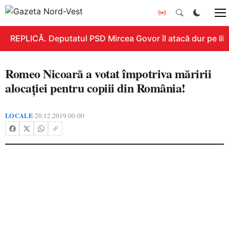
REPLICĂ. Deputatul PSD Mircea Govor îl atacă dur pe Ilie 
Romeo Nicoară a votat împotriva măririi
alocației pentru copiii din România!
LOCALE
20.12.2019 00:00
•