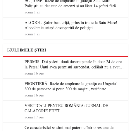
ACȚIUNE. Razie de amploare în județul Satu Mare!
Polițiștii au dat sute de amenzi și au lăsat 14 șoferi fără
permis într-o singură zi
acum 1 zi
ALCOOL. Șofer beat criță, prins în trafic la Satu Mare!
Alcoolemie uriașă descoperită de polițiști
acum 1 zi
ULTIMELE ȘTIRI
PERMIS. Doi șoferi, două dosare penale în doar 24 de ore
la Petea! Unul avea permisul suspendat, celălalt nu a avut
niciodată permis
acum 16 ore
FRONTIERĂ. Razie de amploare la granița cu Ungaria!
800 de persoane și peste 300 de mașini, verificate
acum 16 ore
VERTICALI PENTRU ROMÂNIA: JURNAL DE
CĂLĂTORIE FIJET
acum 17 ore
Ce caracteristici se simt mai puternic într-o sesiune de