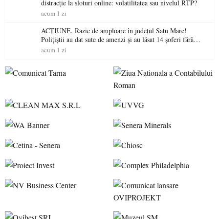
distracție la sloturi online: volatilitatea sau nivelul RTP?
acum 1 zi
ACȚIUNE. Razie de amploare în județul Satu Mare!
Polițiștii au dat sute de amenzi și au lăsat 14 șoferi fără
permis într-o singură zi
acum 1 zi