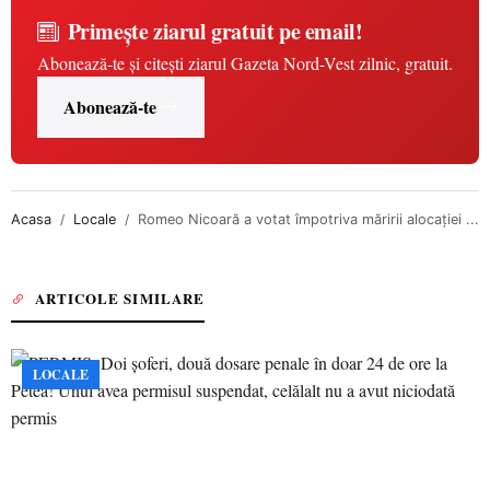
Primește ziarul gratuit pe email!
Abonează-te și citești ziarul Gazeta Nord-Vest zilnic, gratuit.
Abonează-te
Acasa
Locale
Romeo Nicoară a votat împotriva măririi alocației ...
ARTICOLE SIMILARE
LOCALE