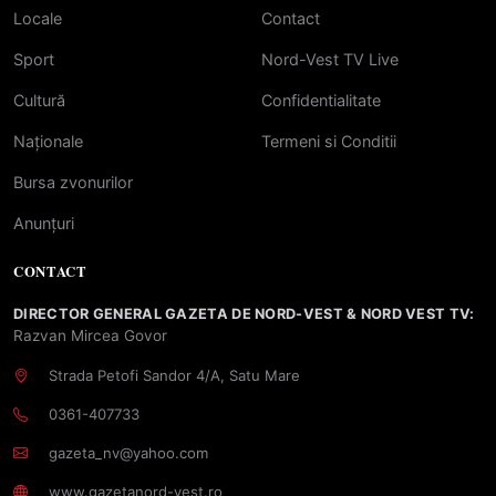
Locale
Contact
Sport
Nord-Vest TV Live
Cultură
Confidentialitate
Naționale
Termeni si Conditii
Bursa zvonurilor
Anunțuri
CONTACT
DIRECTOR GENERAL GAZETA DE NORD-VEST & NORD VEST TV:
Razvan Mircea Govor
Strada Petofi Sandor 4/A, Satu Mare
0361-407733
gazeta_nv@yahoo.com
www.gazetanord-vest.ro