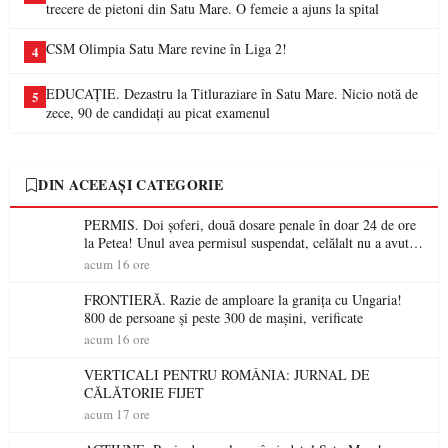
trecere de pietoni din Satu Mare. O femeie a ajuns la spital
CSM Olimpia Satu Mare revine în Liga 2!
4
EDUCAȚIE. Dezastru la Titluraziare în Satu Mare. Nicio notă de
5
zece, 90 de candidați au picat examenul
DIN ACEEAȘI CATEGORIE
PERMIS. Doi șoferi, două dosare penale în doar 24 de ore
la Petea! Unul avea permisul suspendat, celălalt nu a avut
niciodată permis
acum 16 ore
FRONTIERĂ. Razie de amploare la granița cu Ungaria!
800 de persoane și peste 300 de mașini, verificate
acum 16 ore
VERTICALI PENTRU ROMÂNIA: JURNAL DE
CĂLĂTORIE FIJET
acum 17 ore