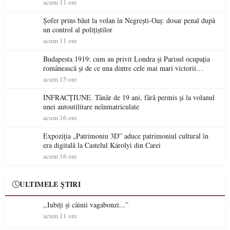
acum 11 ore
Șofer prins băut la volan în Negrești-Oaș: dosar penal după
un control al polițiștilor
acum 11 ore
Budapesta 1919: cum au privit Londra și Parisul ocupația
românească și de ce una dintre cele mai mari victorii
militare ale României a devenit o controversă diplomatică
acum 15 ore
europeană ( partea a II-a)
INFRACȚIUNE. Tânăr de 19 ani, fără permis și la volanul
unei autoutilitare neînmatriculate
acum 16 ore
Expoziția „Patrimoniu 3D” aduce patrimoniul cultural în
era digitală la Castelul Károlyi din Carei
acum 16 ore
ULTIMELE ȘTIRI
,,Iubiți și câinii vagabonzi...”
acum 11 ore