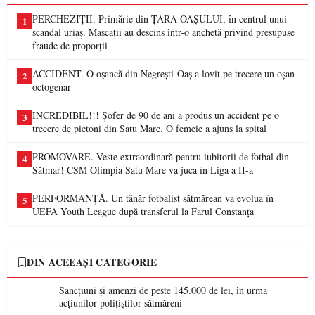
PERCHEZIȚII. Primărie din ȚARA OAȘULUI, în centrul unui
1
scandal uriaș. Mascații au descins într-o anchetă privind presupuse
fraude de proporții
ACCIDENT. O oșancă din Negrești-Oaș a lovit pe trecere un oșan
2
octogenar
INCREDIBIL!!! Șofer de 90 de ani a produs un accident pe o
3
trecere de pietoni din Satu Mare. O femeie a ajuns la spital
PROMOVARE. Veste extraordinară pentru iubitorii de fotbal din
4
Sătmar! CSM Olimpia Satu Mare va juca în Liga a II-a
PERFORMANȚĂ. Un tânăr fotbalist sătmărean va evolua în
5
UEFA Youth League după transferul la Farul Constanța
DIN ACEEAȘI CATEGORIE
Sancțiuni și amenzi de peste 145.000 de lei, în urma
acțiunilor polițiștilor sătmăreni