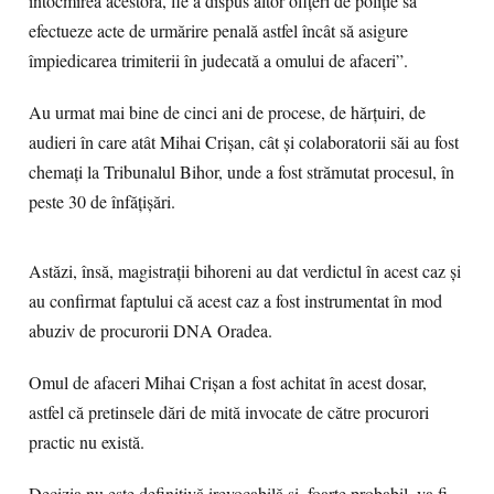
întocmirea acestora, fie a dispus altor ofițeri de poliție să
efectueze acte de urmărire penală astfel încât să asigure
împiedicarea trimiterii în judecată a omului de afaceri”.
Au urmat mai bine de cinci ani de procese, de hărțuiri, de
audieri în care atât Mihai Crișan, cât și colaboratorii săi au fost
chemați la Tribunalul Bihor, unde a fost strămutat procesul, în
peste 30 de înfățișări.
Astăzi, însă, magistrații bihoreni au dat verdictul în acest caz și
au confirmat faptului că acest caz a fost instrumentat în mod
abuziv de procurorii DNA Oradea.
Omul de afaceri Mihai Crișan a fost achitat în acest dosar,
astfel că pretinsele dări de mită invocate de către procurori
practic nu există.