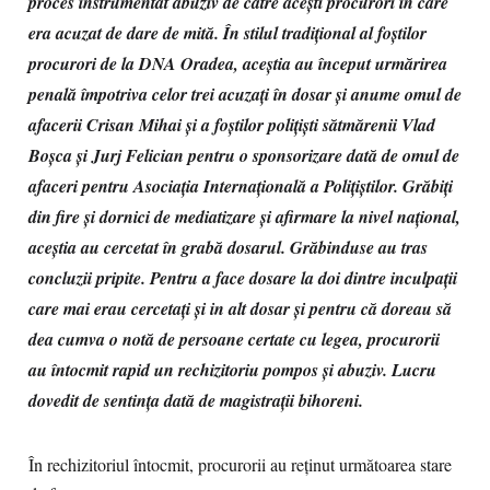
proces instrumentat abuziv de către acești procurori în care
era acuzat de dare de mită. În stilul tradițional al foștilor
procurori de la DNA Oradea, aceștia au început urmărirea
penală împotriva celor trei acuzați în dosar și anume omul de
afacerii Crisan Mihai și a foștilor polițiști sătmărenii Vlad
Boșca și Jurj Felician pentru o sponsorizare dată de omul de
afaceri pentru Asociația Internațională a Polițiștilor. Grăbiți
din fire și dornici de mediatizare și afirmare la nivel național,
aceștia au cercetat în grabă dosarul. Grăbinduse au tras
concluzii pripite. Pentru a face dosare la doi dintre inculpații
care mai erau cercetați și in alt dosar și pentru că doreau să
dea cumva o notă de persoane certate cu legea, procurorii
au întocmit rapid un rechizitoriu pompos și abuziv. Lucru
dovedit de sentința dată de magistrații bihoreni.
În rechizitoriul întocmit, procurorii au reținut următoarea stare