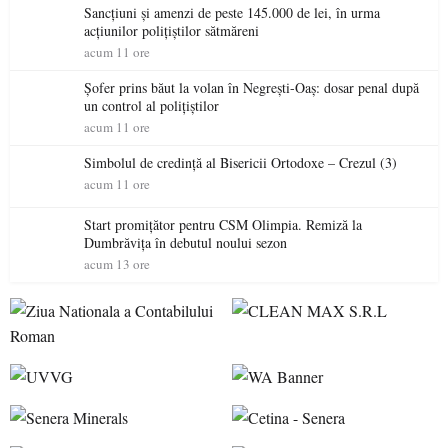
Sancțiuni și amenzi de peste 145.000 de lei, în urma
acțiunilor polițiștilor sătmăreni
acum 11 ore
Șofer prins băut la volan în Negrești-Oaș: dosar penal după
un control al polițiștilor
acum 11 ore
Simbolul de credinţă al Bisericii Ortodoxe – Crezul (3)
acum 11 ore
Start promițător pentru CSM Olimpia. Remiză la
Dumbrăvița în debutul noului sezon
acum 13 ore