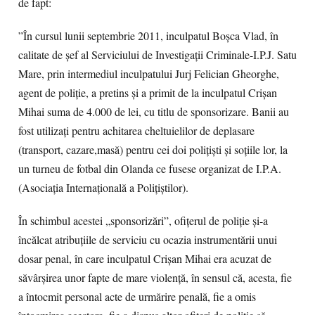
de fapt:
”În cursul lunii septembrie 2011, inculpatul Boșca Vlad, în
calitate de șef al Serviciului de Investigații Criminale-I.P.J. Satu
Mare, prin intermediul inculpatului Jurj Felician Gheorghe,
agent de poliție, a pretins și a primit de la inculpatul Crișan
Mihai suma de 4.000 de lei, cu titlu de sponsorizare. Banii au
fost utilizați pentru achitarea cheltuielilor de deplasare
(transport, cazare,masă) pentru cei doi polițiști și soțiile lor, la
un turneu de fotbal din Olanda ce fusese organizat de I.P.A.
(Asociația Internațională a Polițiștilor).
În schimbul acestei „sponsorizări”, ofițerul de poliție și-a
încălcat atribuțiile de serviciu cu ocazia instrumentării unui
dosar penal, în care inculpatul Crișan Mihai era acuzat de
săvârșirea unor fapte de mare violență, în sensul că, acesta, fie
a întocmit personal acte de urmărire penală, fie a omis