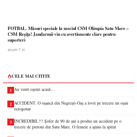
FOTBAL. Măsuri speciale la meciul CSM Olimpia Satu Mare –
CSM Reșița! Jandarmii vin cu avertismente clare pentru
suporteri
acum 1 zi
CELE MAI CITITE
Au venit oșenii acasă…
1
ACCIDENT. O oșancă din Negrești-Oaș a lovit pe trecere un oșan
2
octogenar
INCREDIBIL!!! Șofer de 90 de ani a produs un accident pe o
3
trecere de pietoni din Satu Mare. O femeie a ajuns la spital