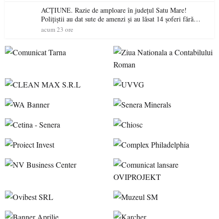
ACȚIUNE. Razie de amploare în județul Satu Mare!
Polițiștii au dat sute de amenzi și au lăsat 14 șoferi fără
permis într-o singură zi
acum 23 ore