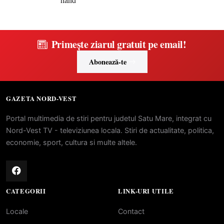
Primește ziarul gratuit pe email!
Abonează-te
GAZETA NORD-VEST
Portal multimedia de stiri pentru judetul Satu Mare, integrat cu
Nord-Vest TV - televiziunea locala. Stiri de actualitate, politica,
economie, sport, cultura si multe altele.
CATEGORII
LINK-URI UTILE
Locale
Contact