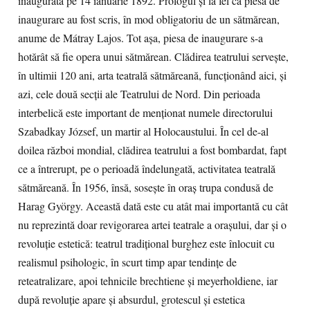
inaugurată pe 14 ianuarie 1892. Prologul și la fel ca piesa de
inaugurare au fost scris, în mod obligatoriu de un sătmărean,
anume de Mátray Lajos. Tot aşa, piesa de inaugurare s-a
hotărât să fie opera unui sătmărean. Clădirea teatrului servește,
în ultimii 120 ani, arta teatrală sătmăreană, funcționând aici, și
azi, cele două secții ale Teatrului de Nord. Din perioada
interbelică este important de menționat numele directorului
Szabadkay József, un martir al Holocaustului. În cel de-al
doilea război mondial, clădirea teatrului a fost bombardat, fapt
ce a întrerupt, pe o perioadă îndelungată, activitatea teatrală
sătmăreană. În 1956, însă, sosește în oraș trupa condusă de
Harag György. Această dată este cu atât mai importantă cu cât
nu reprezintă doar revigorarea artei teatrale a orașului, dar și o
revoluție estetică: teatrul tradițional burghez este înlocuit cu
realismul psihologic, în scurt timp apar tendințe de
reteatralizare, apoi tehnicile brechtiene și meyerholdiene, iar
după revoluție apare și absurdul, grotescul și estetica