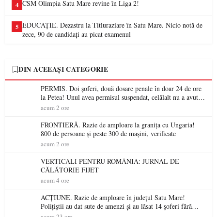
CSM Olimpia Satu Mare revine în Liga 2!
4
EDUCAȚIE. Dezastru la Titluraziare în Satu Mare. Nicio notă de
5
zece, 90 de candidați au picat examenul
DIN ACEEAȘI CATEGORIE
PERMIS. Doi șoferi, două dosare penale în doar 24 de ore
la Petea! Unul avea permisul suspendat, celălalt nu a avut
niciodată permis
acum 2 ore
FRONTIERĂ. Razie de amploare la granița cu Ungaria!
800 de persoane și peste 300 de mașini, verificate
acum 2 ore
VERTICALI PENTRU ROMÂNIA: JURNAL DE
CĂLĂTORIE FIJET
acum 4 ore
ACȚIUNE. Razie de amploare în județul Satu Mare!
Polițiștii au dat sute de amenzi și au lăsat 14 șoferi fără
permis într-o singură zi
acum 23 ore