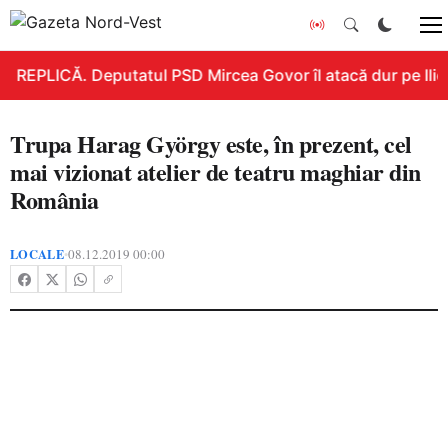
REPLICĂ. Deputatul PSD Mircea Govor îl atacă dur pe Ilie B
Trupa Harag György este, în prezent, cel
mai vizionat atelier de teatru maghiar din
România
LOCALE
08.12.2019 00:00
•