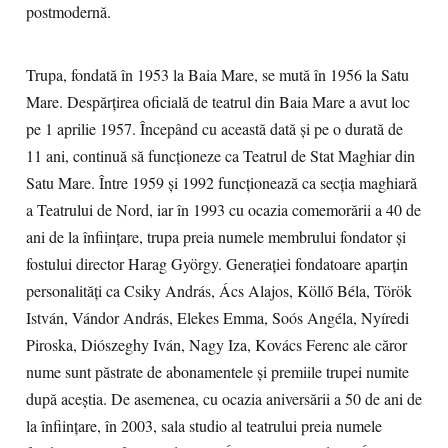
postmodernă.
Trupa, fondată în 1953 la Baia Mare, se mută în 1956 la Satu
Mare. Despărțirea oficială de teatrul din Baia Mare a avut loc
pe 1 aprilie 1957. Începând cu această dată și pe o durată de
11 ani, continuă să funcționeze ca Teatrul de Stat Maghiar din
Satu Mare. Între 1959 și 1992 funcționează ca secția maghiară
a Teatrului de Nord, iar în 1993 cu ocazia comemorării a 40 de
ani de la înființare, trupa preia numele membrului fondator și
fostului director Harag György. Generației fondatoare aparțin
personalități ca Csiky András, Ács Alajos, Köllő Béla, Török
István, Vándor András, Elekes Emma, Soós Angéla, Nyíredi
Piroska, Diószeghy Iván, Nagy Iza, Kovács Ferenc ale căror
nume sunt păstrate de abonamentele și premiile trupei numite
după aceștia. De asemenea, cu ocazia aniversării a 50 de ani de
la înființare, în 2003, sala studio al teatrului preia numele