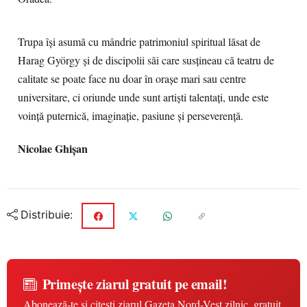
Trupa își asumă cu mândrie patrimoniul spiritual lăsat de
Harag György și de discipolii săi care susțineau că teatru de
calitate se poate face nu doar în orașe mari sau centre
universitare, ci oriunde unde sunt artiști talentați, unde este
voință puternică, imaginație, pasiune și perseverență.
Nicolae Ghişan
Distribuie:
Primește ziarul gratuit pe email!
Abonează-te și citești ziarul Gazeta Nord-Vest zilnic, gratuit.