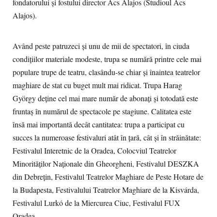
fondatorului și fostului director Ács Alajos (Studioul Ács
Alajos).
Având peste patruzeci și unu de mii de spectatori, în ciuda
condițiilor materiale modeste, trupa se numără printre cele mai
populare trupe de teatru, clasându-se chiar și înaintea teatrelor
maghiare de stat cu buget mult mai ridicat. Trupa Harag
György deține cel mai mare număr de abonați și totodată este
fruntaș în numărul de spectacole pe stagiune. Calitatea este
însă mai importantă decât cantitatea: trupa a participat cu
succes la numeroase festivaluri atât în țară, cât și în străinătate:
Festivalul Interetnic de la Oradea, Colocviul Teatrelor
Minorităților Naționale din Gheorgheni, Festivalul DESZKA
din Debrețin, Festivalul Teatrelor Maghiare de Peste Hotare de
la Budapesta, Festivalului Teatrelor Maghiare de la Kisvárda,
Festivalul Lurkó de la Miercurea Ciuc, Festivalul FUX
Oradea.