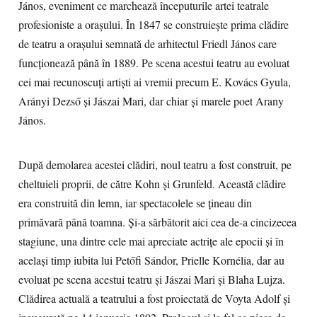
János, eveniment ce marchează începuturile artei teatrale
profesioniste a orașului. În 1847 se construiește prima clădire
de teatru a orașului semnată de arhitectul Friedl János care
funcționează până în 1889. Pe scena acestui teatru au evoluat
cei mai recunoscuţi artişti ai vremii precum E. Kovács Gyula,
Arányi Dezső și Jászai Mari, dar chiar și marele poet Arany
János.
După demolarea acestei clădiri, noul teatru a fost construit, pe
cheltuieli proprii, de către Kohn şi Grunfeld. Această clădire
era construită din lemn, iar spectacolele se ţineau din
primăvară până toamna. Şi-a sărbătorit aici cea de-a cincizecea
stagiune, una dintre cele mai apreciate actriţe ale epocii şi în
acelaşi timp iubita lui Petőfi Sándor, Prielle Kornélia, dar au
evoluat pe scena acestui teatru şi Jászai Mari şi Blaha Lujza.
Clădirea actuală a teatrului a fost proiectată de Voyta Adolf și