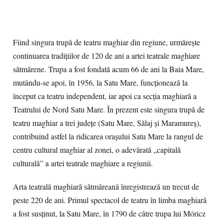
Fiind singura trupă de teatru maghiar din regiune, urmărește
continuarea tradițiilor de 120 de ani a artei teatrale maghiare
sătmărene. Trupa a fost fondată acum 66 de ani la Baia Mare,
mutându-se apoi, în 1956, la Satu Mare, funcționează la
început ca teatru independent, iar apoi ca secția maghiară a
Teatrului de Nord Satu Mare. În prezent este singura trupă de
teatru maghiar a trei județe (Satu Mare, Sălaj și Maramureș),
contribuind astfel la ridicarea orașului Satu Mare la rangul de
centru cultural maghiar al zonei, o adevărată „capitală
culturală” a artei teatrale maghiare a regiunii.
Arta teatrală maghiară sătmăreană înregistrează un trecut de
peste 220 de ani. Primul spectacol de teatru în limba maghiară
a fost susținut, la Satu Mare, în 1790 de către trupa lui Móricz