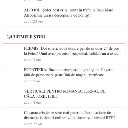
ALCOOL. Șofer beat criță, prins în trafic la Satu Mare!
Alcoolemie uriașă descoperită de polițiști
acum 23 ore
ULTIMELE ȘTIRI
PERMIS. Doi șoferi, două dosare penale în doar 24 de ore
la Petea! Unul avea permisul suspendat, celălalt nu a avut
niciodată permis
acum 2 ore
FRONTIERĂ. Razie de amploare la granița cu Ungaria!
800 de persoane și peste 300 de mașini, verificate
acum 2 ore
VERTICALI PENTRU ROMÂNIA: JURNAL DE
CĂLĂTORIE FIJET
acum 4 ore
Ce caracteristici se simt mai puternic într-o sesiune de
distracție la sloturi online: volatilitatea sau nivelul RTP?
acum 22 ore