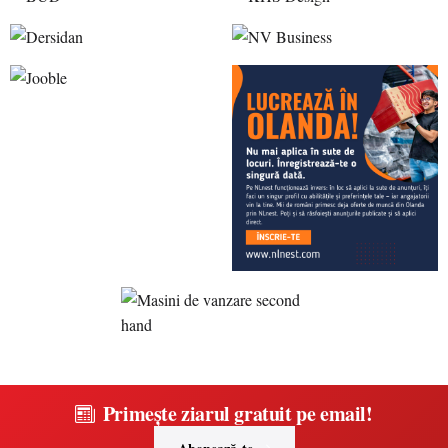
Primește ziarul gratuit pe email!