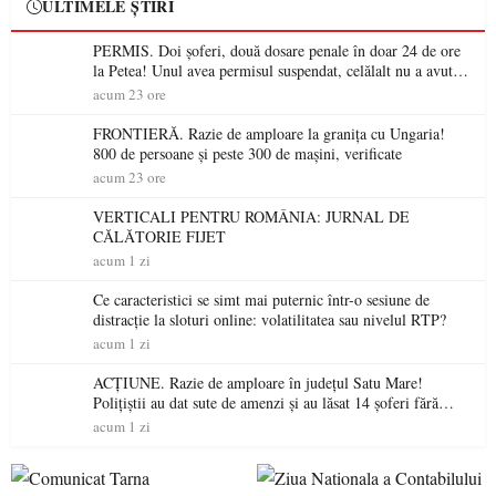
ULTIMELE ȘTIRI
PERMIS. Doi șoferi, două dosare penale în doar 24 de ore
la Petea! Unul avea permisul suspendat, celălalt nu a avut
niciodată permis
acum 23 ore
FRONTIERĂ. Razie de amploare la granița cu Ungaria!
800 de persoane și peste 300 de mașini, verificate
acum 23 ore
VERTICALI PENTRU ROMÂNIA: JURNAL DE
CĂLĂTORIE FIJET
acum 1 zi
Ce caracteristici se simt mai puternic într-o sesiune de
distracție la sloturi online: volatilitatea sau nivelul RTP?
acum 1 zi
ACȚIUNE. Razie de amploare în județul Satu Mare!
Polițiștii au dat sute de amenzi și au lăsat 14 șoferi fără
permis într-o singură zi
acum 1 zi