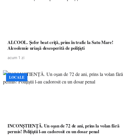
ALCOOL. Șofer beat criță, prins în trafic la Satu Mare!
Alcoolemie uriașă descoperită de polițiști
acum 1 zi
LOCALE
INCONȘTIENȚĂ. Un oșan de 72 de ani, prins la volan fără
permis! Polițiștii l-au cadorosit cu un dosar penal