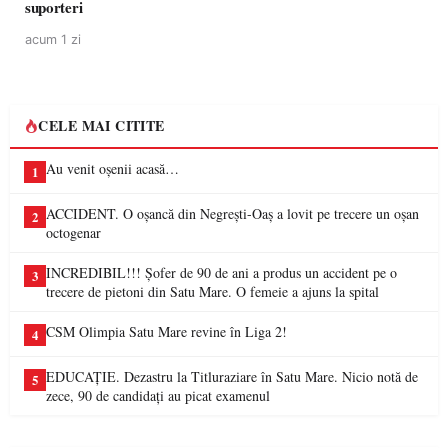
suporteri
acum 1 zi
CELE MAI CITITE
Au venit oșenii acasă…
1
ACCIDENT. O oșancă din Negrești-Oaș a lovit pe trecere un oșan
2
octogenar
INCREDIBIL!!! Șofer de 90 de ani a produs un accident pe o
3
trecere de pietoni din Satu Mare. O femeie a ajuns la spital
CSM Olimpia Satu Mare revine în Liga 2!
4
EDUCAȚIE. Dezastru la Titluraziare în Satu Mare. Nicio notă de
5
zece, 90 de candidați au picat examenul