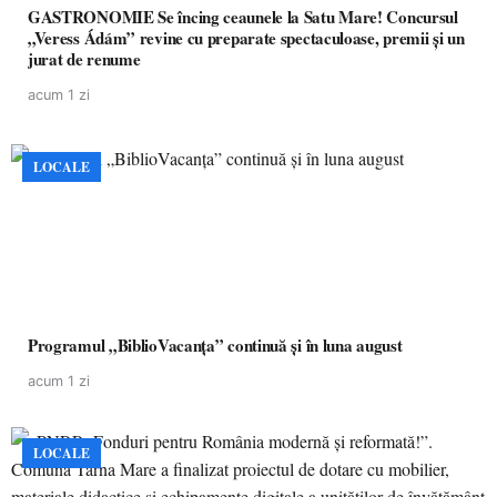
GASTRONOMIE Se încing ceaunele la Satu Mare! Concursul
„Veress Ádám” revine cu preparate spectaculoase, premii și un
jurat de renume
acum 1 zi
LOCALE
Programul „BiblioVacanța” continuă și în luna august
acum 1 zi
LOCALE