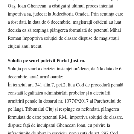
Oaș, Ioan Ghencean, a câștigat și ultimul proces intentat
împotriva sa, judecat la Judecătoria Oradea. Prin sentința care
a fost dată în data de 6 decembrie, magistrații orădeni au luat
decizia ca să respingă plângerea formulată de petentul Mihai
Roman împoptriva soluției de clasare dispuse de magistrații
clujeni anul trecut.
Solutia pe scurt potrivit Portal Just.ro.
Soluția pe scurt a deciziei instanței orădene, dată la data de 6
decembrie, arată următoarele:
În temeiul art. 341 alin.7, pct.2, lit.a Cod de procedură penală
constată legalitatea administrării probelor şi a efectuării
urmăririi penale în dosarul nr. 1077/P/2017 al Parchetului de
pe lângă Tribunalul Cluj și respinge ca nefondată plângerea
formulată de către petentul RM., împotriva soluției de clasare,
dispuse față de inculpatul Ghencean Ioan, cu privire la
infracțiunile de abuz în serviciu, prevăzută de art. 297 Cod