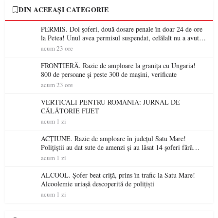
DIN ACEEAȘI CATEGORIE
PERMIS. Doi șoferi, două dosare penale în doar 24 de ore
la Petea! Unul avea permisul suspendat, celălalt nu a avut
niciodată permis
acum 23 ore
FRONTIERĂ. Razie de amploare la granița cu Ungaria!
800 de persoane și peste 300 de mașini, verificate
acum 23 ore
VERTICALI PENTRU ROMÂNIA: JURNAL DE
CĂLĂTORIE FIJET
acum 1 zi
ACȚIUNE. Razie de amploare în județul Satu Mare!
Polițiștii au dat sute de amenzi și au lăsat 14 șoferi fără
permis într-o singură zi
acum 1 zi
ALCOOL. Șofer beat criță, prins în trafic la Satu Mare!
Alcoolemie uriașă descoperită de polițiști
acum 1 zi