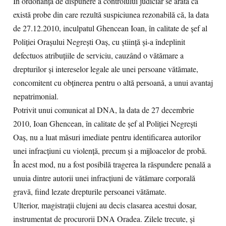
În ordonanța de dispunere a controlului judiciar se arată că
există probe din care rezultă suspiciunea rezonabilă că, la data
de 27.12.2010, inculpatul Ghencean Ioan, în calitate de șef al
Poliției Orașului Negrești Oaș, cu știință și-a îndeplinit
defectuos atribuțiile de serviciu, cauzând o vătămare a
drepturilor și intereselor legale ale unei persoane vătămate,
concomitent cu obținerea pentru o altă persoană, a unui avantaj
nepatrimonial.
Potrivit unui comunicat al DNA, la data de 27 decembrie
2010, Ioan Ghencean, în calitate de şef al Poliţiei Negreşti
Oaş, nu a luat măsuri imediate pentru identificarea autorilor
unei infracţiuni cu violenţă, precum şi a mijloacelor de probă.
În acest mod, nu a fost posibilă tragerea la răspundere penală a
unuia dintre autorii unei infracţiuni de vătămare corporală
gravă, fiind lezate drepturile persoanei vătămate.
Ulterior, magistrații clujeni au decis clasarea acestui dosar,
instrumentat de procurorii DNA Oradea. Zilele trecute, și