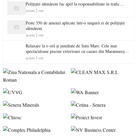
Polițiștii sătmăreni fac apel la responsabilitate în trafic…
acum 2 ore
Peste 350 de amenzi aplicate într-o singură zi de polițiștii
sătmăreni
acum 2 ore
Relaxare la o oră și jumătate de Satu Mare. Cele mai
spectaculoase piscine exterioare cu cazare din Maramureș,
ideale pentru o escapadă de vară
acum 3 ore