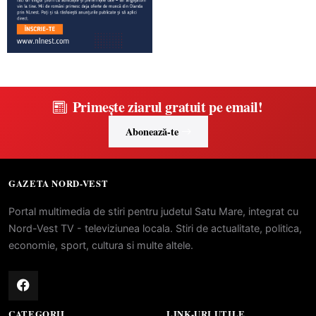
Primește ziarul gratuit pe email!
Abonează-te
GAZETA NORD-VEST
Portal multimedia de stiri pentru judetul Satu Mare, integrat cu
Nord-Vest TV - televiziunea locala. Stiri de actualitate, politica,
economie, sport, cultura si multe altele.
CATEGORII
LINK-URI UTILE