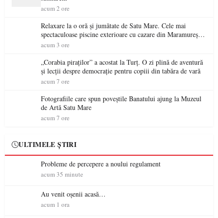
acum 2 ore
Relaxare la o oră și jumătate de Satu Mare. Cele mai
spectaculoase piscine exterioare cu cazare din Maramureș,
ideale pentru o escapadă de vară
acum 3 ore
„Corabia piraților” a acostat la Turț. O zi plină de aventură
și lecții despre democrație pentru copiii din tabăra de vară
acum 7 ore
Fotografiile care spun poveștile Banatului ajung la Muzeul
de Artă Satu Mare
acum 7 ore
ULTIMELE ȘTIRI
Probleme de percepere a noului regulament
acum 35 minute
Au venit oșenii acasă…
acum 1 ora