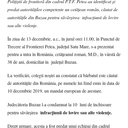
Polițiștii de frontieră din cadrul P.T.F. Petea au identificat și
predat autorităților competente un cetățean român, căutat de
autoritățile din Buzau pentru săvârşirea infracțiunii de lovire
sau alte violenţe.
În ziua de 13 decembrie, a.c., în jurul orei 11.00, în Punctul de
Trecere al Frontierei Petea, județul Satu Mare, s-a prezentat
pentru a intra în România, cetăţeanul roman, M.D., în vârstă de
38 de ani, domiciliat în județul Buzau.
La verificări, colegii noștri au constatat că bărbatul este căutat
de autoritățile din România, pe numele lui fiind emis în data de
10 decembrie 2019, un mandat european de arestare.
Judecătoria Buzau l-a condamnat la 10
luni de închisoare
infracțiunii de lovire sau alte violenţe.
pentru săvârșirea
Drept urmare, acesta a fost predat unui echipaj din cadrul