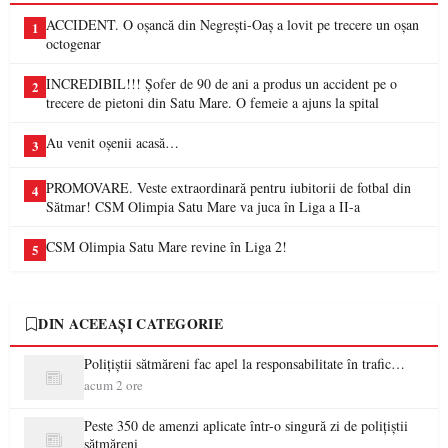
ACCIDENT. O oșancă din Negrești-Oaș a lovit pe trecere un oșan
1
octogenar
INCREDIBIL!!! Șofer de 90 de ani a produs un accident pe o
2
trecere de pietoni din Satu Mare. O femeie a ajuns la spital
Au venit oșenii acasă…
3
PROMOVARE. Veste extraordinară pentru iubitorii de fotbal din
4
Sătmar! CSM Olimpia Satu Mare va juca în Liga a II-a
CSM Olimpia Satu Mare revine în Liga 2!
5
DIN ACEEAȘI CATEGORIE
Polițiștii sătmăreni fac apel la responsabilitate în trafic…
acum 2 ore
Peste 350 de amenzi aplicate într-o singură zi de polițiștii
sătmăreni