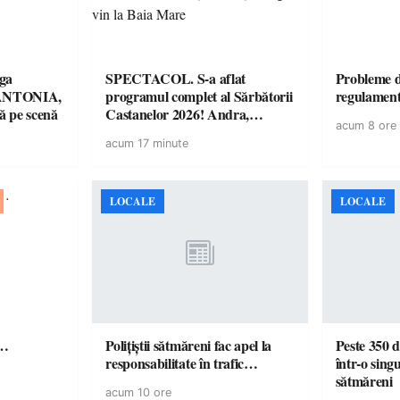
ga
SPECTACOL. S-a aflat
Probleme d
! ANTONIA,
programul complet al Sărbătorii
regulamen
 pe scenă
Castanelor 2026! Andra,
acum 8 ore
Paraziții, Irina Rimes, Killa
acum 17 minute
Fonic, Zdob și Zdub și Fuego
vin la Baia Mare
LOCALE
LOCALE
ă…
Polițiștii sătmăreni fac apel la
Peste 350 d
responsabilitate în trafic…
într-o singu
sătmăreni
acum 10 ore