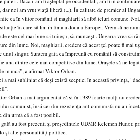
e puteri. Dacă i-am fi aşteptat pe occidentali, am fi în continua
, dar noi am vrut viaţă liberă (...). În calitate de premier al Ung
te ca în viitor românii şi maghiarii să aibă ţeluri comune. Noi
 situaţie în care să fim în linia a doua a Europei. Vrem să ne nu
nde este cel mai bine să trăieşti, să munceşti. Ungaria vrea să r
gure din lume. Noi, maghiarii, credem că acest ţel poate fi mai uş
e unul singur. Suntem gata ca împreună cu românii să construi
fie una dintre cele mai competitive din lume. Oraşele să fie legat
 de muncă”, a afirmat Viktor Orban.
 a mai subliniat că deşi există sceptici în această privinţă, “da
il”.
or Orban a mai argumentat că şi în 1989 foarte mulţi nu credea
ului comunist, însă cei din rezistenţa anticomunistă nu au înceta
 din urmă că a fost posibil.
e gală au fost prezenţi şi preşedintele UDMR Kelemen Hunor, p
 şi alte personalităţi politice.