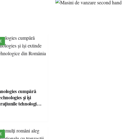
E
hnologies cumpără
chnologies și își
rațiunile tehnologice
ia
E