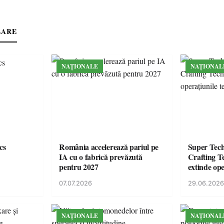
LARE
NAȚIONALE
NAȚIONAL
cs
România accelerează pariul pe
Super Tec
IA cu o fabrică prevăzută
Crafting Te
pentru 2027
extinde ope
din Român
07.07.2026
29.06.2026
NAȚIONALE
NAȚIONAL