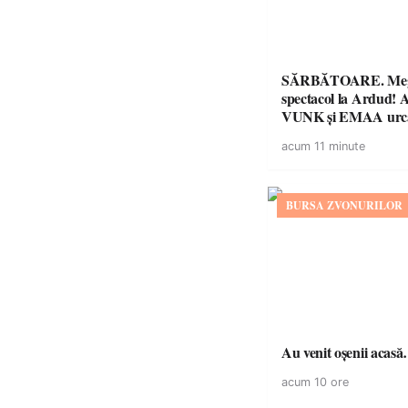
SĂRBĂTOARE. Me
spectacol la Ardud
VUNK și EMAA urcă
acum 11 minute
BURSA ZVONURILOR
Au venit oșenii acas
acum 10 ore