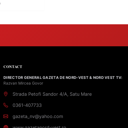
e
CONTACT
DIRECTOR GENERAL GAZETA DE NORD-VEST & NORD VEST TV:
Razvan Mircea Govor
Strada Petofi Sandor 4/A, Satu Mare
0361-407733
gazeta_nv@yahoo.com
www.gazetanord-vest.ro