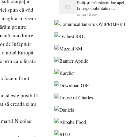
re sub ocupaţia
Polițiștii sătmăreni fac apel
la responsabilitate în
ariei spun că văd
trafic…
acum 10 ore
, maghiarii, vrem
mărăm printre
ămână una dintre
or de înfăptuit
m o nouă Europă
e prin cale ferată
că facem front
u că este posibilă
t să creadă şi au
rimarul Nicolae