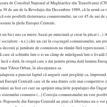
şoara de Consiliul Naţional al Maghiarilor din Transilvania (C
a 30 de ani de la Revoluţia din Decembrie 1989, că în urmă cu tr
că este posibilă răsturnarea comunismului, iar cei 45 de ani d
usiuni în ţările Europei Centrale.
t un bici uns cu miere, bazat pe minciună şi creat în păcat (...) 
te socialiste - n.r.) câte un cui în coşciugul comunismului, am şti
atru decenii şi jumătate de comunism nu rămân fără repercusiuni.
ă care să schimbe într-o zi un câmp de mătrăgună într-o livadă î
încă o dată, în oraşul care a dat pentru prima dată lumina Europ
irmat Viktor Orban, în alocuţiunea sa.
udapesta a punctat faptul că ungurii sunt pregătiţi ca, împreună
uă Europă Centrală care să fie una dintre cele mai competitive 
ânii au fost cei care au sprijinit mişcările populaţiei din Ungar
a sistemului comunist (...) Corecţia comunismului nu este posibi
r. Popoarele din Europa Centrală au ştiut că libertatea nu o vor 