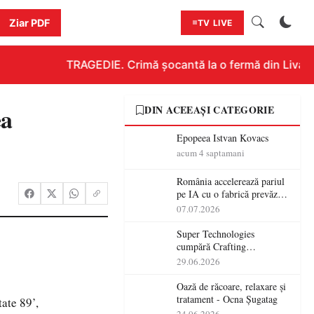
Ziar PDF
TV LIVE
TRAGEDIE. Crimă șocantă la o fermă din Livada!!!
ea
DIN ACEEAȘI CATEGORIE
Epopeea Istvan Kovacs
acum 4 saptamani
România accelerează pariul
pe IA cu o fabrică prevăzută
pentru 2027
07.07.2026
Super Technologies
cumpără Crafting
Technologies și își extinde
29.06.2026
operațiunile tehnologice din
România
Oază de răcoare, relaxare și
tratament - Ocna Șugatag
ate 89’,