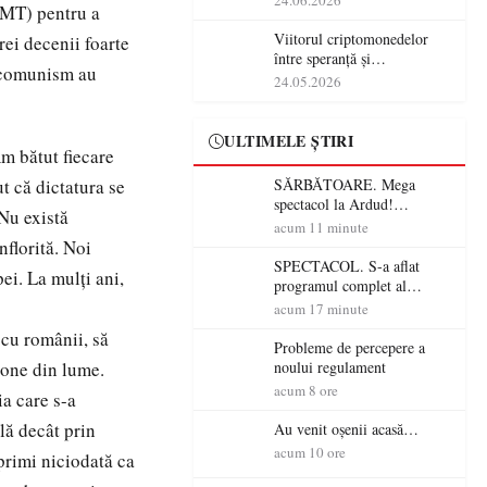
24.06.2026
NMT) pentru a
Viitorul criptomonedelor
ei decenii foarte
între speranță și
e comunism au
incertitudine
24.05.2026
ULTIMELE ȘTIRI
Am bătut fiecare
ut că dictatura se
SĂRBĂTOARE. Mega
spectacol la Ardud!
 Nu există
ANTONIA, VUNK și
acum 11 minute
EMAA urcă pe scenă
nflorită. Noi
SPECTACOL. S-a aflat
ei. La mulţi ani,
programul complet al
Sărbătorii Castanelor 2026!
acum 17 minute
Andra, Paraziții, Irina
 cu românii, să
Rimes, Killa Fonic, Zdob și
Probleme de percepere a
Zdub și Fuego vin la Baia
zone din lume.
noului regulament
Mare
acum 8 ore
ia care s-a
lă decât prin
Au venit oșenii acasă…
acum 10 ore
primi niciodată ca