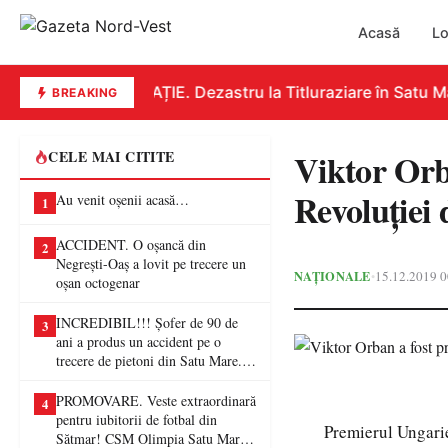
Acasă
Lo
EDUCAȚIE. Dezastru la Titluraziare în Satu Mar
BREAKING
Viktor Orb
CELE MAI CITITE
Revoluţiei 
Au venit oșenii acasă…
1
ACCIDENT. O oșancă din
2
Negrești-Oaș a lovit pe trecere un
NAȚIONALE
15.12.2019 0
•
oșan octogenar
INCREDIBIL!!! Șofer de 90 de
3
ani a produs un accident pe o
trecere de pietoni din Satu Mare. O
femeie a ajuns la spital
PROMOVARE. Veste extraordinară
4
pentru iubitorii de fotbal din
Premierul Ungarie
Sătmar! CSM Olimpia Satu Mare