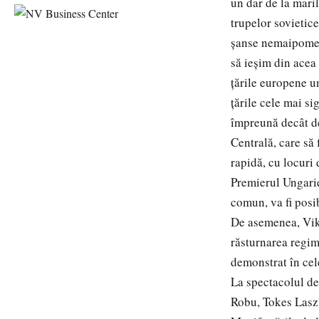
un dar de la maril
trupelor sovietice
şanse nemaipomeni
să ieşim din acea
ţările europene u
ţările cele mai si
împreună decât d
Centrală, care să 
rapidă, cu locuri
Premierul Ungariei
comun, va fi posib
De asemenea, Vikt
răsturnarea regim
demonstrat în cele
La spectacolul d
Robu, Tokes Laszlo