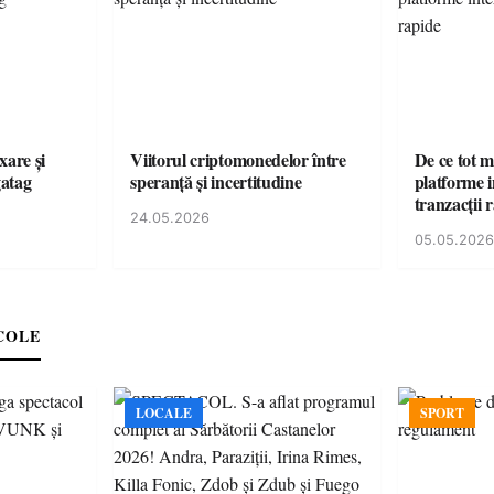
xare și
Viitorul criptomonedelor între
De ce tot m
gatag
speranță și incertitudine
platforme i
tranzacții 
24.05.2026
05.05.2026
COLE
LOCALE
SPORT