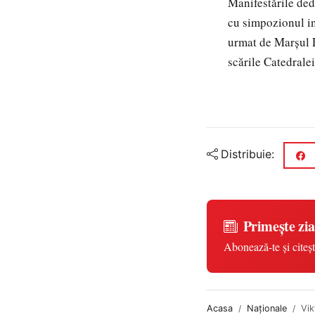
Manifestările ded
cu simpozionul in
urmat de Marşul L
scările Catedrale
Distribuie:
Primește zia
Abonează-te și citeșt
Acasa
Naționale
Vik