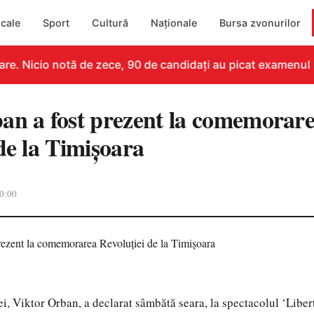
cale
Sport
Cultură
Naționale
Bursa zvonurilor
e. Nicio notă de zece, 90 de candidați au picat examenul
an a fost prezent la comemorar
de la Timişoara
0:00
i, Viktor Orban, a declarat sâmbătă seara, la spectacolul ‘Libert