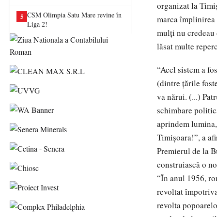
va juca în Liga a II-a
organizat la Timi
CSM Olimpia Satu Mare revine în
5
marca împlinirea 
Liga 2!
mulţi nu credeau 
lăsat multe reperc
“Acel sistem a fos
(dintre ţările fos
va nărui. (...) P
schimbare politic
aprindem lumina, 
Timişoara!”, a af
Premierul de la B
construiască o no
“În anul 1956, rom
revoltat împotriv
revolta popoarelo