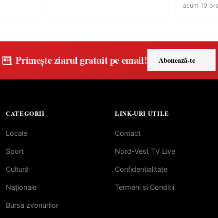
acum 10 or
Primește ziarul gratuit pe email!
Abonează-te
CATEGORII
LINK-URI UTILE
Locale
Contact
Sport
Nord-Vest TV Live
Cultură
Confidentialitate
Naționale
Termeni si Conditii
Bursa zvonurilor