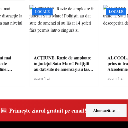
LOCALE
LOCALE
imt mai
ACȚIUNE. Razie de amploare
ALCOOL. Șo
e de
în județul Satu Mare! Polițiștii
prins în tr
line:
au dat sute de amenzi și au lăsat
Alcoolemie
lul RTP?
14 șoferi fără permis într-o
polițiști
acum 1 zi
acum 1 zi
singură zi
Primește ziarul gratuit pe email!
Abonează-te