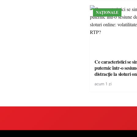
NAȚIONALE
Ce caracteristici se s
puternic într-o sesiun
distracție la sloturi on
volatilitatea sau nive
acum 1 zi