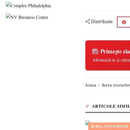
Distribuie:
Primește zia
Abonează-te și citeșt
Acasa
Bursa zvonurilo
ARTICOLE SIMI
BURSA ZVONURILOR