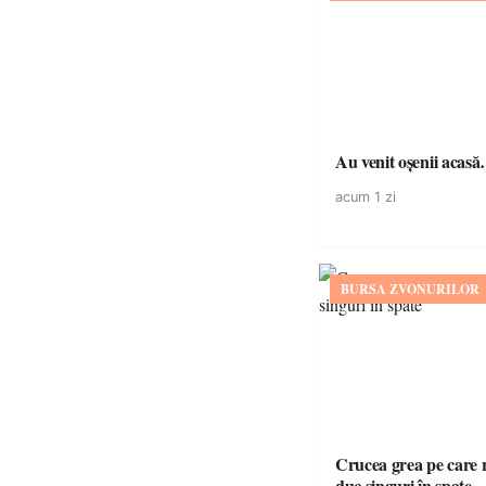
Au venit oșenii acas
acum 1 zi
BURSA ZVONURILOR
Crucea grea pe care r
duc singuri în spate