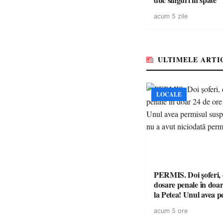
acum 5 zile
ULTIMELE ARTI
LOCALE
PERMIS. Doi șoferi,
dosare penale în doar
la Petea! Unul avea p
suspendat, celălalt nu
acum 5 ore
niciodată permis