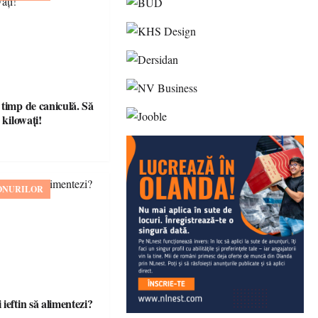
 timp de caniculă. Să
 kilowați!
ONURILOR
ieftin să alimentezi?