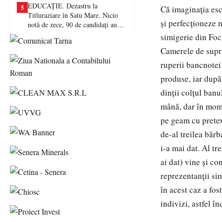
EDUCAȚIE. Dezastru la
5
Că imaginația escr
Titluraziare în Satu Mare. Nicio
și perfecționeze 
notă de zece, 90 de candidați au
picat examenul
simigerie din Foc
Camerele de supra
ruperii bancnotei 
produse, iar după 
dinţii colţul ban
mână, dar în mome
pe geam cu pretex
de-al treilea bărb
i-a mai dat. Al tr
ai dat) vine şi co
reprezentanţii si
în acest caz a fos
indivizi, astfel î