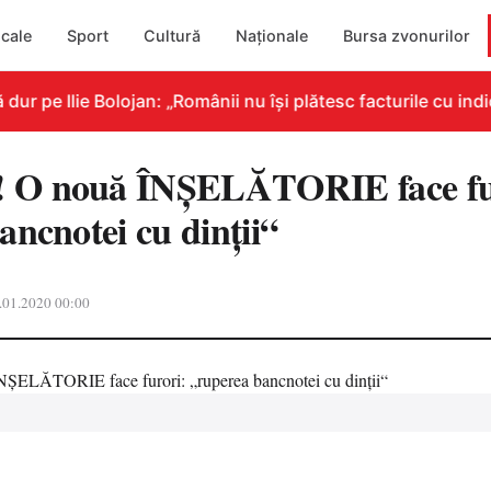
cale
Sport
Cultură
Naționale
Bursa zvonurilor
 pe Ilie Bolojan: „Românii nu își plătesc facturile cu indic
O nouă ÎNȘELĂTORIE face fu
ancnotei cu dinţii“
.01.2020 00:00