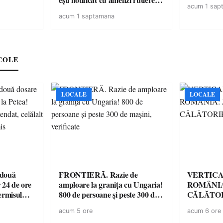
acum 1 sap
acum 1 saptamana
COLE
LOCALE
LOCALE
 două
FRONTIERĂ. Razie de
VERTICA
 24 de ore
amploare la granița cu Ungaria!
ROMÂNIA
ermisul
800 de persoane și peste 300 de
CĂLĂTOR
 a avut
mașini, verificate
acum 5 ore
acum 6 ore