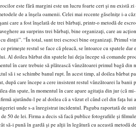
ocilor este fără margini este un lucru foarte cert și nu există zi
metodele de a înșela oamenii. Celei mai recente găselnițe i-a că
şani care a fost înşelată de trei bărbaţi, printr-o metodă de esc
veghere au surprins trei bărbaţi, bine organizaţi, care au acţi
cu dinţii”. “În total, sunt trei escroci bine organizaţi. Primul v
ce primeşte restul se face că pleacă, se întoarce cu spatele dar 
ului. Al doilea bărbat din spatele lui deja începe să comande pro
ntul în care trebuie să plătească vânzătoarei primul bagă din
tul să i se schimbe banul rupt. În acest timp, al doilea bărbat p
at, după care începe a cere insistent restul vânzătoarei la banii 
eilea din spate, în momentul în care apare agitaţia din jur (că mi-
nfirmă ajutându-l pe al doilea că a văzut el când cel din faţa lui 
migeriei unde s-a înregistrat incidentul. Paguba raportată de uni
t de 50 de lei. Firma a decis să facă publice fotografiile şi filmule
ncât să-i pună în gardă şi pe alţii în legătură cu această metodă d