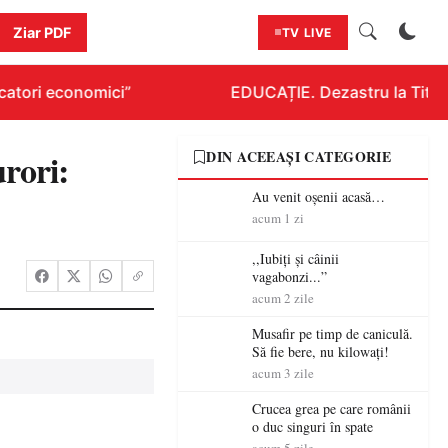
Ziar PDF
TV LIVE
atori economici”
EDUCAȚIE. Dezastru la Titlura
rori:
DIN ACEEAȘI CATEGORIE
Au venit oșenii acasă…
acum 1 zi
,,Iubiți și câinii
vagabonzi...”
acum 2 zile
Musafir pe timp de caniculă.
Să fie bere, nu kilowați!
acum 3 zile
Crucea grea pe care românii
o duc singuri în spate