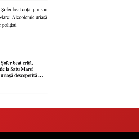
fer beat criță,
afic la Satu Mare!
 uriașă descoperită de