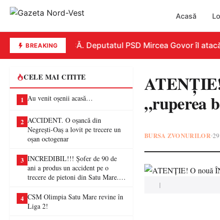
Acasă
Lo
REPLICĂ. Deputatul PSD Mircea Govor îl atacă dur
BREAKING
ATENȚIE! 
CELE MAI CITITE
„ruperea b
Au venit oșenii acasă…
1
ACCIDENT. O oșancă din
2
Negrești-Oaș a lovit pe trecere un
BURSA ZVONURILOR
29
•
oșan octogenar
INCREDIBIL!!! Șofer de 90 de
3
ani a produs un accident pe o
trecere de pietoni din Satu Mare. O
|
femeie a ajuns la spital
CSM Olimpia Satu Mare revine în
4
Liga 2!