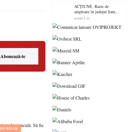
volatilitatea sau nivelul
RTP?
ACȚIUNE. Razie de
amploare în județul Satu
Mare! Polițiștii au dat sute
acum 1 zi
de amenzi și au lăsat 14
șoferi fără permis într-o
singură zi
Abonează-te
ONURILOR