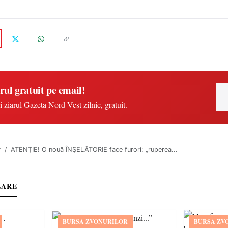
rul gratuit pe email!
i ziarul Gazeta Nord-Vest zilnic, gratuit.
r
ATENȚIE! O nouă ÎNȘELĂTORIE face furori: „ruperea...
LARE
BURSA ZVONURILOR
BURSA ZV