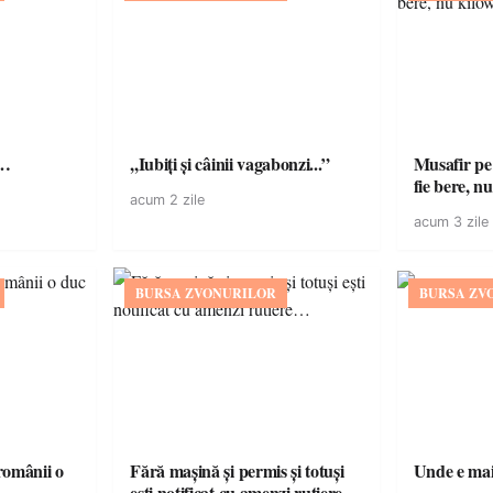
ă…
,,Iubiți și câinii vagabonzi...”
Musafir pe
fie bere, nu
acum 2 zile
acum 3 zile
BURSA ZVONURILOR
BURSA ZV
omânii o
Fără mașină și permis și totuși
Unde e mai 
ești notificat cu amenzi rutiere…