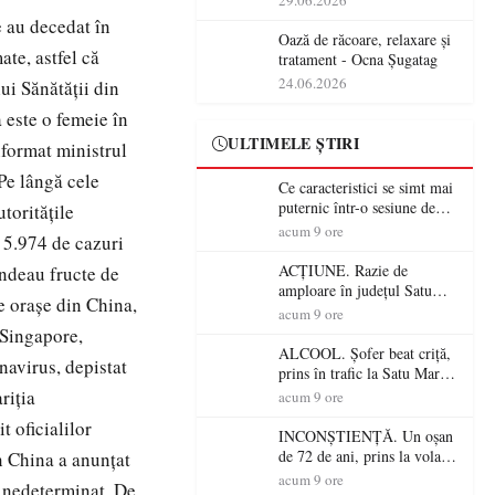
29.06.2026
operațiunile tehnologice din
 au decedat în
România
Oază de răcoare, relaxare și
ate, astfel că
tratament - Ocna Șugatag
24.06.2026
ui Sănătății din
a este o femeie în
ULTIMELE ȘTIRI
nformat ministrul
Pe lângă cele
Ce caracteristici se simt mai
puternic într-o sesiune de
toritățile
distracție la sloturi online:
acum 9 ore
 5.974 de cazuri
volatilitatea sau nivelul
RTP?
ACȚIUNE. Razie de
vindeau fructe de
amploare în județul Satu
e orașe din China,
Mare! Polițiștii au dat sute
acum 9 ore
de amenzi și au lăsat 14
, Singapore,
șoferi fără permis într-o
ALCOOL. Șofer beat criță,
navirus, depistat
singură zi
prins în trafic la Satu Mare!
Alcoolemie uriașă
riția
acum 9 ore
descoperită de polițiști
t oficialilor
INCONȘTIENȚĂ. Un oșan
de 72 de ani, prins la volan
n China a anunțat
fără permis! Polițiștii l-au
acum 9 ore
 nedeterminat. De