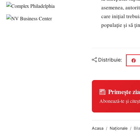
asemenea, autorit
care inițial trebu
populație și să ț
Distribuie:
Primește zia
Abonează-te și citeșt
Acasa
Naționale
Bil