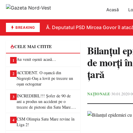
Acasă
Lo
REPLICĂ. Deputatul PSD Mircea Govor îl atacă dur
BREAKING
Bilanțul ep
CELE MAI CITITE
de morți în
Au venit oșenii acasă…
1
țară
ACCIDENT. O oșancă din
2
Negrești-Oaș a lovit pe trecere un
oșan octogenar
NAȚIONALE
30.01.2020 0
•
INCREDIBIL!!! Șofer de 90 de
3
ani a produs un accident pe o
trecere de pietoni din Satu Mare. O
femeie a ajuns la spital
CSM Olimpia Satu Mare revine în
4
Liga 2!