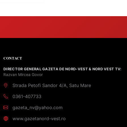
CONTACT
DIRECTOR GENERAL GAZETA DE NORD-VEST & NORD VEST TV:
Razvan Mircea Govor
Strada Petofi Sandor 4/A, Satu Mare
0361-407733
gazeta_nv@yahoo.com
www.gazetanord-vest.ro