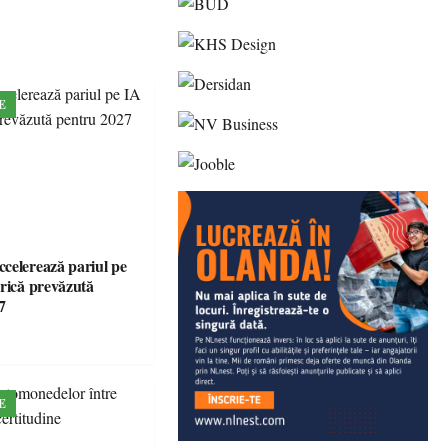
E
celerează pariul pe
brică prevăzută
7
E