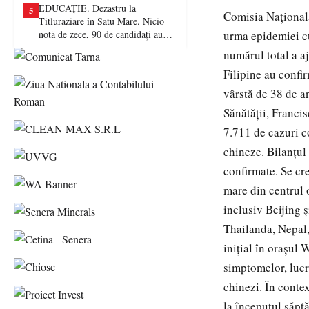
EDUCAȚIE. Dezastru la
5
Comisia Națională
Titluraziare în Satu Mare. Nicio
notă de zece, 90 de candidați au
urma epidemiei cu
picat examenul
numărul total a aj
Filipine au confir
vârstă de 38 de an
Sănătății, Franci
7.711 de cazuri co
chineze. Bilanțul
confirmate. Se cre
mare din centrul 
inclusiv Beijing ș
Thailanda, Nepal,
inițial în orașul 
simptomelor, lucru
chinezi. În conte
la începutul săpt