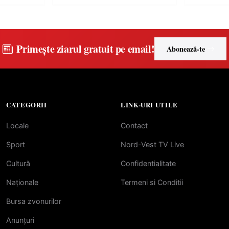
în pericol
de renume
e
Primește ziarul gratuit pe email!
Abonează-te
CATEGORII
LINK-URI UTILE
Locale
Contact
Sport
Nord-Vest TV Live
Cultură
Confidentialitate
Naționale
Termeni si Conditii
Bursa zvonurilor
Anunțuri