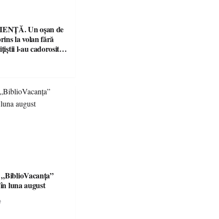
ENȚĂ. Un oșan de
prins la volan fără
țiștii l-au cadorosit
r penal
 „BiblioVacanța”
 în luna august
e