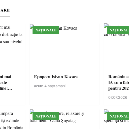
LARE
NAȚIONALE
NAȚIONAL
imt mai
Epopeea Istvan Kovacs
România ac
e de
IA cu o fa
acum 4 saptamani
line:
pentru 202
lul RTP?
07.07.2026
NAȚIONALE
NAȚIONAL