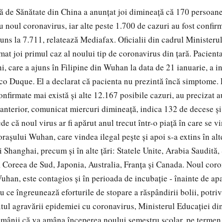
 de Sănătate din China a anunțat joi dimineață că 170 persoane
 noul coronavirus, iar alte peste 1.700 de cazuri au fost confirm
uns la 7.711, relatează Mediafax. Oficialii din cadrul Ministerul
mat joi primul caz al noului tip de coronavirus din țară. Pacient
i, care a ajuns în Filipine din Wuhan la data de 21 ianuarie, a i
sco Duque. El a declarat că pacienta nu prezintă încă simptome. 
nfirmate mai există și alte 12.167 posibile cazuri, au precizat au
 anterior, comunicat miercuri dimineață, indica 132 de decese și
de că noul virus ar fi apărut anul trecut într-o piață în care se 
orașului Wuhan, care vindea ilegal pește și apoi s-a extins în alt
i Shanghai, precum și în alte țări: Statele Unite, Arabia Saudită
 Coreea de Sud, Japonia, Australia, Franța și Canada. Noul coro
Wuhan, este contagios și în perioada de incubație - înainte de apa
 ce îngreunează eforturile de stopare a răspândirii bolii, potrivi
xtul agravării epidemiei cu coronavirus, Ministerul Educației di
ămânii că va amâna începerea noului semestru școlar, pe termen