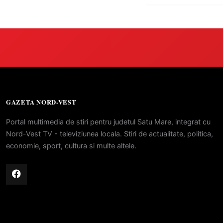
medicamente va pune 
accesul pacienților la
medicamente esențial
GAZETA NORD-VEST
Portal multimedia de stiri pentru judetul Satu Mare, integrat cu
Nord-Vest TV - televiziunea locala. Stiri de actualitate, politica,
economie, sport, cultura si multe altele.