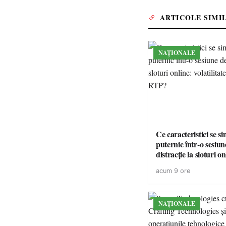
ARTICOLE SIMI
NAȚIONALE
Ce caracteristici se s
puternic într-o sesiun
distracție la sloturi on
volatilitatea sau nive
acum 9 ore
NAȚIONALE