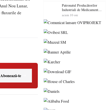
cadorosit cu un dosar penal
 Anul Nou Lunar,
Patronatul Producătorilor
Industriali de Medicamente
 fluxurile de
din România (PRIMER):
acum 10 ore
“Întreruperea alimentării cu
energie electrică a fabricilor
de medicamente va pune în
pericol accesul pacienților la
medicamente esențiale
Abonează-te