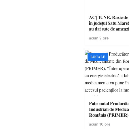
ACȚIUNE. Razie de 
în județul Satu Mare! P
au dat sute de amenzi 
14 șoferi fără permis 
acum 9 ore
singură zi
LOCALE
Patronatul Producăto
Industriali de Medic
România (PRIMER)
“Întreruperea aliment
acum 10 ore
energie electrică a fab