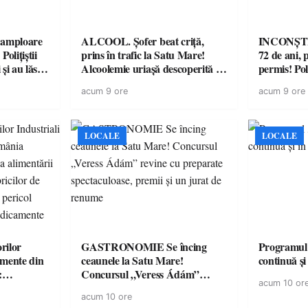
amploare
ALCOOL. Șofer beat criță,
INCONȘTI
olițiștii
prins în trafic la Satu Mare!
72 de ani, 
și au lăsat
Alcoolemie uriașă descoperită de
permis! Poli
într-o
polițiști
cu un dosa
acum 9 ore
acum 9 ore
LOCALE
LOCALE
rilor
GASTRONOMIE Se încing
Programul
amente din
ceaunele la Satu Mare!
continuă și
:
Concursul „Veress Ádám”
acum 10 or
ării cu
revine cu preparate
acum 10 ore
ricilor de
spectaculoase, premii și un jurat