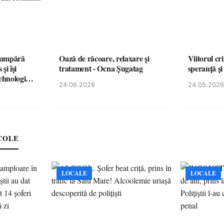
cumpără
Oază de răcoare, relaxare și
Viitorul cr
și își
tratament - Ocna Șugatag
speranță și
tehnologice
24.06.2026
24.05.2026
COLE
LOCALE
LOCALE