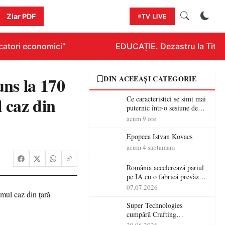
Ziar PDF
TV LIVE
atori economici”
EDUCAȚIE. Dezastru la Titluraz
uns la 170
DIN ACEEAȘI CATEGORIE
 caz din
Ce caracteristici se simt mai
puternic într-o sesiune de
distracție la sloturi online:
acum 9 ore
volatilitatea sau nivelul
RTP?
Epopeea Istvan Kovacs
acum 4 saptamani
România accelerează pariul
pe IA cu o fabrică prevăzută
pentru 2027
07.07.2026
Super Technologies
cumpără Crafting
Technologies și își extinde