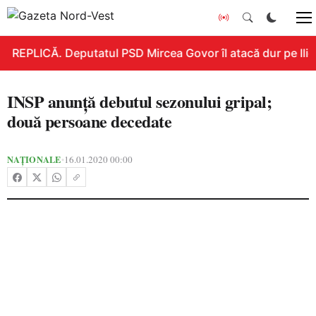
REPLICĂ. Deputatul PSD Mircea Govor îl atacă dur pe Ilie B
INSP anunţă debutul sezonului gripal;
două persoane decedate
NAȚIONALE
16.01.2020 00:00
•