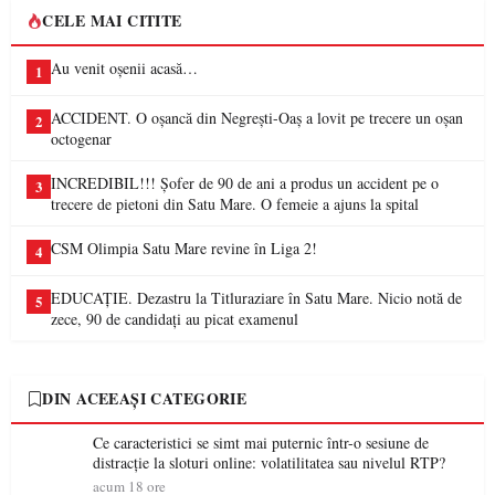
CELE MAI CITITE
Au venit oșenii acasă…
1
ACCIDENT. O oșancă din Negrești-Oaș a lovit pe trecere un oșan
2
octogenar
INCREDIBIL!!! Șofer de 90 de ani a produs un accident pe o
3
trecere de pietoni din Satu Mare. O femeie a ajuns la spital
CSM Olimpia Satu Mare revine în Liga 2!
4
EDUCAȚIE. Dezastru la Titluraziare în Satu Mare. Nicio notă de
5
zece, 90 de candidați au picat examenul
DIN ACEEAȘI CATEGORIE
Ce caracteristici se simt mai puternic într-o sesiune de
distracție la sloturi online: volatilitatea sau nivelul RTP?
acum 18 ore