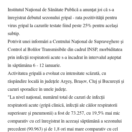
Institutul Naţional de Sănătate Publică a anunţat joi că s-a
înregistrat debutul sezonului gripal - rata pozitivităţii pentru
virus gripal la cazurile testate fiind peste 25% pentru acelaşi
subtip.
Potrivit unei informări a Centrului Naţional de Supraveghere şi
Control al Bolilor Transmisibile din cadrul INSP, morbiditatea
prin infecţii respiratorii acute s-a încadrat în intervalul aşteptat
în săptămâna 6 - 12 ianuarie.
Activitatea gripală a evoluat cu intensitate scăzută, cu
răspândire locală în judeţele Argeş, Braşov, Cluj şi Bucureşti şi
cazuri sporadice în unele judeţe.
"La nivel naţional, numărul total de cazuri de infecţii
respiratorii acute (gripă clinică, infecţii ale căilor respiratorii
superioare şi pneumonii) a fost de 73.257, cu 19,5% mai mic
comparativ cu cel înregistrat în aceeaşi săptămână a sezonului
precedent (90.963) şi de 1,8 ori mai mare comparativ cu cel