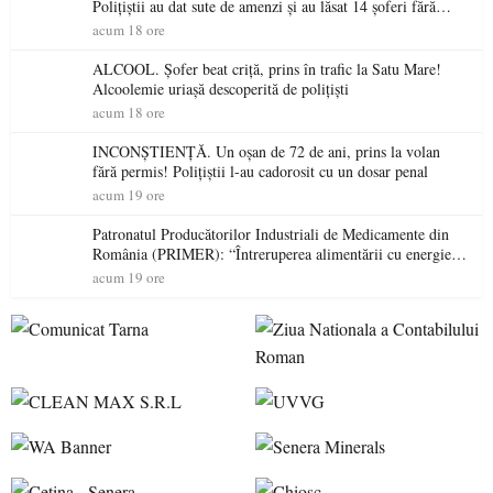
Polițiștii au dat sute de amenzi și au lăsat 14 șoferi fără
permis într-o singură zi
acum 18 ore
ALCOOL. Șofer beat criță, prins în trafic la Satu Mare!
Alcoolemie uriașă descoperită de polițiști
acum 18 ore
INCONȘTIENȚĂ. Un oșan de 72 de ani, prins la volan
fără permis! Polițiștii l-au cadorosit cu un dosar penal
acum 19 ore
Patronatul Producătorilor Industriali de Medicamente din
România (PRIMER): “Întreruperea alimentării cu energie
electrică a fabricilor de medicamente va pune în pericol
acum 19 ore
accesul pacienților la medicamente esențiale