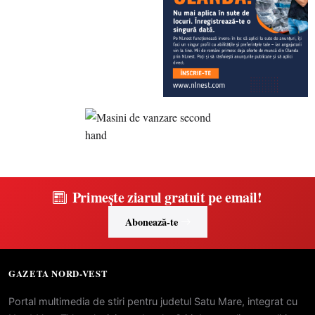
Primește ziarul gratuit pe email!
Abonează-te
GAZETA NORD-VEST
Portal multimedia de stiri pentru judetul Satu Mare, integrat cu