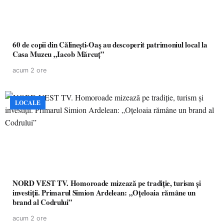
60 de copii din Călinești-Oaș au descoperit patrimoniul local la
Casa Muzeu „Iacob Mărcuț”
acum 2 ore
LOCALE
NORD VEST TV. Homoroade mizează pe tradiție, turism și
investiții. Primarul Simion Ardelean: „Oțeloaia rămâne un
brand al Codrului”
acum 2 ore