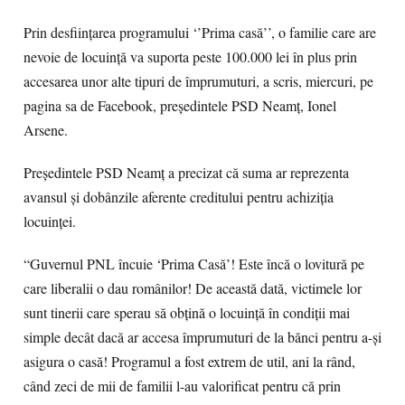
Prin desfiinţarea programului ‘’Prima casă’’, o familie care are
nevoie de locuinţă va suporta peste 100.000 lei în plus prin
accesarea unor alte tipuri de împrumuturi, a scris, miercuri, pe
pagina sa de Facebook, preşedintele PSD Neamţ, Ionel
Arsene.
Preşedintele PSD Neamţ a precizat că suma ar reprezenta
avansul şi dobânzile aferente creditului pentru achiziţia
locuinţei.
“Guvernul PNL încuie ‘Prima Casă’! Este încă o lovitură pe
care liberalii o dau românilor! De această dată, victimele lor
sunt tinerii care sperau să obţină o locuinţă în condiţii mai
simple decât dacă ar accesa împrumuturi de la bănci pentru a-şi
asigura o casă! Programul a fost extrem de util, ani la rând,
când zeci de mii de familii l-au valorificat pentru că prin