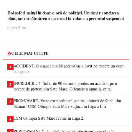
Doi șoferi prinși în doar o oră de polițiști. Un tânăr conducea
băut, iar un sătmărean s-a urcat la volan cu permisul suspendat
acum 2 ore
CELE MAI CITITE
ACCIDENT. O oșancă din Negrești-Oaș a lovit pe trecere un oșan
1
octogenar
INCREDIBIL!!! Șofer de 90 de ani a produs un accident pe o
2
trecere de pietoni din Satu Mare. O femeie a ajuns la spital
PROMOVARE. Veste extraordinară pentru iubitorii de fotbal din
3
Sătmar! CSM Olimpia Satu Mare va juca în Liga a II-a
CSM Olimpia Satu Mare revine în Liga 2!
4
PERFORMANȚĂ. Un tânăr fotbalist sătmărean va evolua în