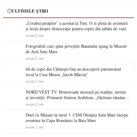
ULTIMELE ȘTIRI
„Corabia piraților” a acostat la Turț. O zi plină de aventură
și lecții despre democrație pentru copiii din tabăra de vară
acum 2 ore
Fotografiile care spun poveștile Banatului ajung la Muzeul
de Artă Satu Mare
acum 2 ore
60 de copii din Călinești-Oaș au descoperit patrimoniul
local la Casa Muzeu „Iacob Mărcuț”
acum 2 ore
NORD VEST TV. Homoroade mizează pe tradiție, turism
și investiții. Primarul Simion Ardelean: „Oțeloaia rămâne
un brand al Codrului”
acum 2 ore
Duel cu Minaur în turul 3. CSM Olimpia Satu Mare începe
aventura în Cupa României la Baia Mare
acum 2 ore